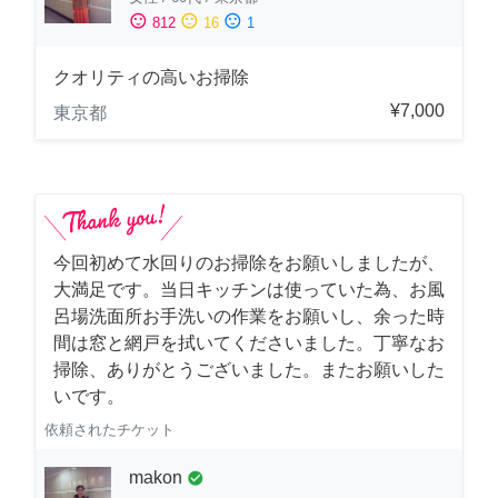
sentiment_satisfied
sentiment_neutral
sentiment_dissatisfied
812
16
1
クオリティの高いお掃除
¥7,000
東京都
今回初めて水回りのお掃除をお願いしましたが、
大満足です。当日キッチンは使っていた為、お風
呂場洗面所お手洗いの作業をお願いし、余った時
間は窓と網戸を拭いてくださいました。丁寧なお
掃除、ありがとうございました。またお願いした
いです。
依頼されたチケット
makon
check_circle