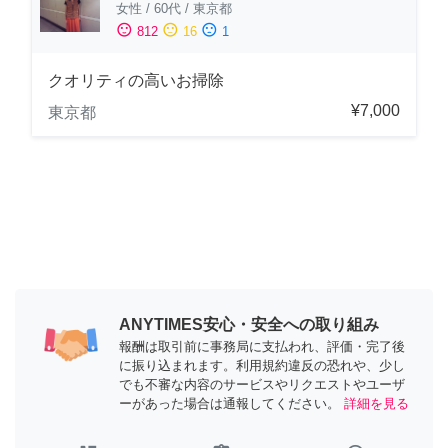
女性
/
60代
/
東京都
sentiment_satisfied
sentiment_neutral
sentiment_dissatisfied
812
16
1
クオリティの高いお掃除
¥7,000
東京都
ANYTIMES安心・安全への取り組み
報酬は取引前に事務局に支払われ、評価・完了後
に振り込まれます。利用規約違反の恐れや、少し
でも不審な内容のサービスやリクエストやユーザ
ーがあった場合は通報してください。
詳細を見る