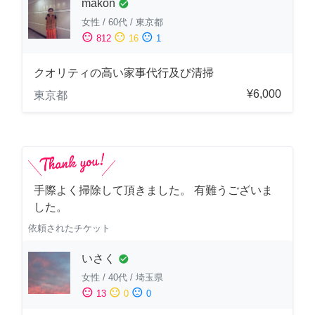
makon
check_circle
女性
/
60代
/
東京都
sentiment_satisfied
sentiment_neutral
sentiment_dissatisfied
812
16
1
クオリティの高い家事代行及び清掃
¥6,000
東京都
手際よく掃除して頂きました。 有難うございま
した。
依頼されたチケット
いさく
check_circle
女性
/
40代
/
埼玉県
sentiment_satisfied
sentiment_neutral
sentiment_dissatisfied
13
0
0