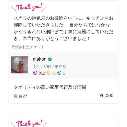
水周りの換気扇のお掃除を中心に、キッチンをお
掃除していただきました。 自分たちではなかな
かやりきれない細部まで丁寧に綺麗にしていただ
き、本当にありがとうございました！
依頼されたチケット
makon
check_circle
女性
/
60代
/
東京都
sentiment_satisfied
sentiment_neutral
sentiment_dissatisfied
812
16
1
クオリティの高い家事代行及び清掃
¥6,000
東京都