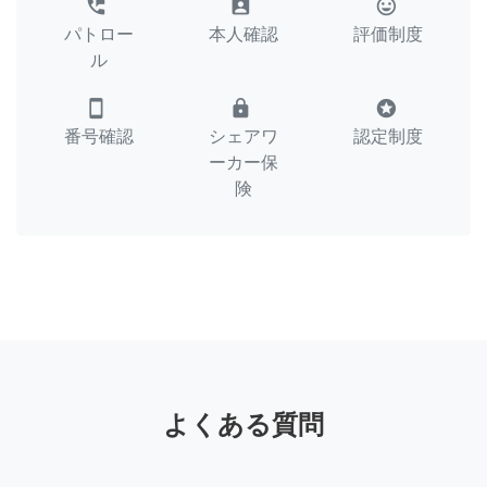
perm_phone_msg
assignment_ind
tag_faces
パトロー
本人確認
評価制度
ル
smartphone
lock
stars
番号確認
シェアワ
認定制度
ーカー保
険
よくある質問