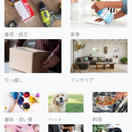
修理・組立
家事
引っ越し
インテリア
趣味・習い事
ペット
料理