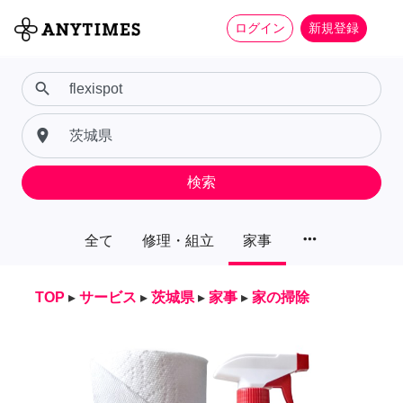
ログイン
新規登録
search
place
検索
more_horiz
全て
修理・組立
家事
TOP
▸
サービス
▸
茨城県
▸
家事
▸
家の掃除