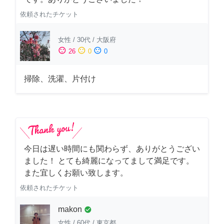
依頼されたチケット
女性
/
30代
/
大阪府
sentiment_satisfied
sentiment_neutral
sentiment_dissatisfied
26
0
0
掃除、洗濯、片付け
今日は遅い時間にも関わらず、ありがとうござい
ました！ とても綺麗になってまして満足です。
また宜しくお願い致します。
依頼されたチケット
makon
check_circle
女性
/
60代
/
東京都