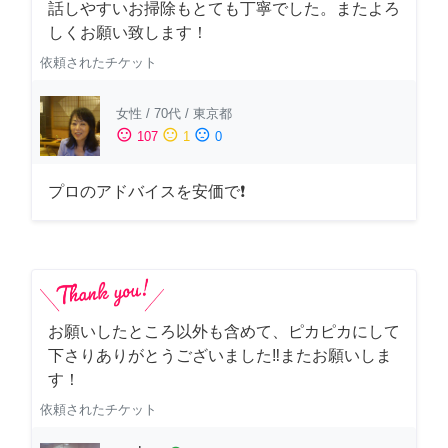
話しやすいお掃除もとても丁寧でした。またよろ
しくお願い致します！
依頼されたチケット
女性
/
70代
/
東京都
sentiment_satisfied
sentiment_neutral
sentiment_dissatisfied
107
1
0
プロのアドバイスを安価で❗
お願いしたところ以外も含めて、ピカピカにして
下さりありがとうございました‼️またお願いしま
す！
依頼されたチケット