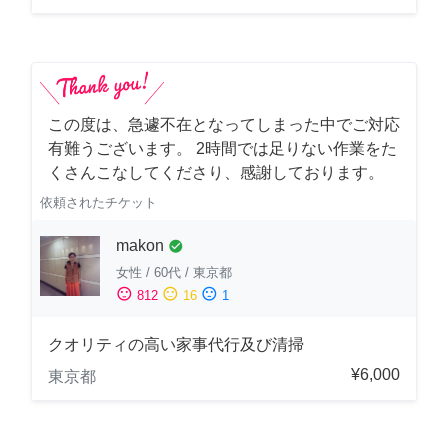
この度は、急遽不在となってしまった中でご対応
有難うございます。 2時間では足りない作業をた
くさんこなしてくださり、感謝しております。
依頼されたチケット
makon
check_circle
女性
/
60代
/
東京都
sentiment_satisfied
sentiment_neutral
sentiment_dissatisfied
812
16
1
クオリティの高い家事代行及び清掃
¥6,000
東京都