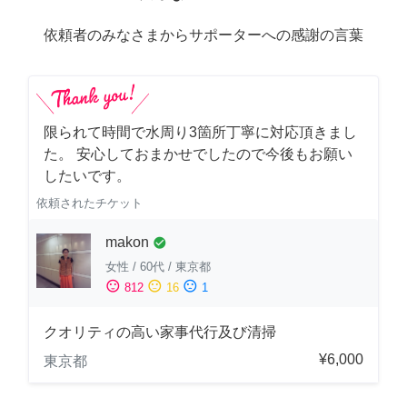
依頼者のみなさまからサポーターへの感謝の言葉
限られて時間で水周り3箇所丁寧に対応頂きまし
た。 安心しておまかせでしたので今後もお願い
したいです。
依頼されたチケット
makon
check_circle
女性
/
60代
/
東京都
sentiment_satisfied
sentiment_neutral
sentiment_dissatisfied
812
16
1
クオリティの高い家事代行及び清掃
¥6,000
東京都