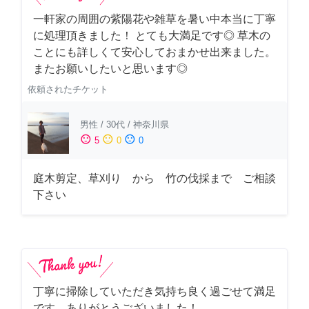
一軒家の周囲の紫陽花や雑草を暑い中本当に丁寧
に処理頂きました！ とても大満足です◎ 草木の
ことにも詳しくて安心しておまかせ出来ました。
またお願いしたいと思います◎
依頼されたチケット
男性
/
30代
/
神奈川県
sentiment_satisfied
sentiment_neutral
sentiment_dissatisfied
5
0
0
庭木剪定、草刈り から 竹の伐採まで ご相談
下さい
丁寧に掃除していただき気持ち良く過ごせて満足
です。ありがとうございました！