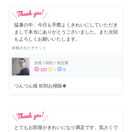
猛暑の中、今日も手際よくきれいにしていただき
まして本当にありがとうございました。また次回
もよろしくお願いいたします。
依頼されたチケット
女性
/
50代
/
埼玉県
sentiment_satisfied
sentiment_neutral
sentiment_dissatisfied
123
4
0
つんつん様 8/30お掃除🍀
とてもお部屋がきれいになり満足です。気さくで