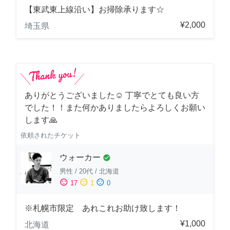
【東武東上線沿い】お掃除承ります☆
¥2,000
埼玉県
ありがとうございました☺️ 丁寧でとても良い方
でした！！また何かありましたらよろしくお願い
します🙏
依頼されたチケット
ウォーカー
check_circle
男性
/
20代
/
北海道
sentiment_satisfied
sentiment_neutral
sentiment_dissatisfied
17
1
0
※札幌市限定 あれこれお助け致します！
¥1,000
北海道