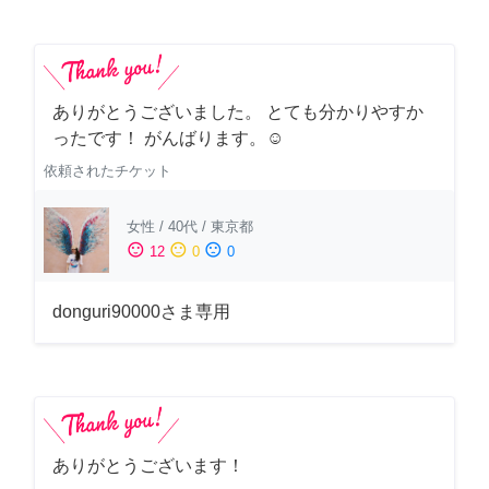
ありがとうございました。 とても分かりやすか
ったです！ がんばります。☺️
依頼されたチケット
女性
/
40代
/
東京都
sentiment_satisfied
sentiment_neutral
sentiment_dissatisfied
12
0
0
donguri90000さま専用
ありがとうございます！