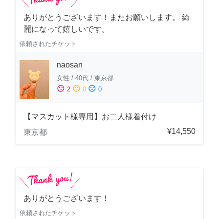
ありがとうございます！またお願いします。 綺
麗になって嬉しいです。
依頼されたチケット
naosan
女性
/
40代
/
東京都
sentiment_satisfied
sentiment_neutral
sentiment_dissatisfied
2
0
0
【マスカット様専用】お二人様着付け
¥14,550
東京都
ありがとうございます！
依頼されたチケット