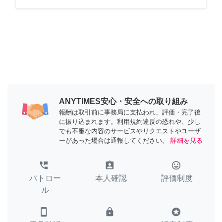
ANYTIMES安心・安全への取り組み
報酬は取引前に事務局に支払われ、評価・完了後
に振り込まれます。利用規約違反の恐れや、少し
でも不審な内容のサービスやリクエストやユーザ
ーがあった場合は通報してください。
詳細を見る
perm_phone_msg
assignment_ind
tag_faces
パトロー
本人確認
評価制度
ル
smartphone
lock
stars