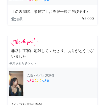
2
0
0
【名古屋駅、栄限定】お洋服一緒に選びます♪
¥2,000
愛知県
非常に丁寧に応対してくださり、ありがとうござ
いました！
依頼されたチケット
女性
/
40代
/
東京都
sentiment_satisfied
sentiment_neutral
sentiment_dissatisfied
3
0
0
シンゴ様専用 着付