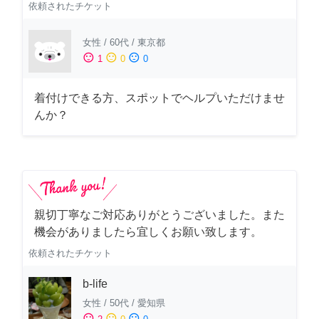
依頼されたチケット
女性
/
60代
/
東京都
sentiment_satisfied
sentiment_neutral
sentiment_dissatisfied
1
0
0
着付けできる方、スポットでヘルプいただけませ
んか？
親切丁寧なご対応ありがとうございました。また
機会がありましたら宜しくお願い致します。
依頼されたチケット
b-life
女性
/
50代
/
愛知県
sentiment_satisfied
sentiment_neutral
sentiment_dissatisfied