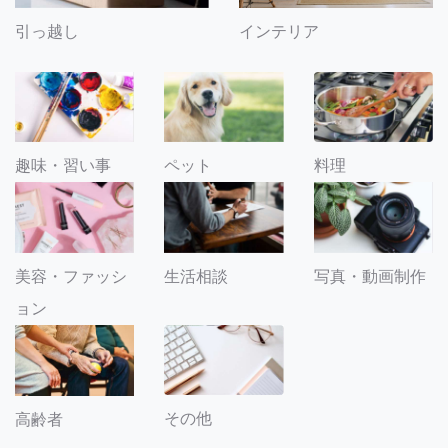
引っ越し
インテリア
趣味・習い事
ペット
料理
美容・ファッシ
生活相談
写真・動画制作
ョン
その他
高齢者