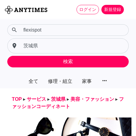
ログイン
新規登録
search
place
検索
more_horiz
全て
修理・組立
家事
TOP
▸
サービス
▸
茨城県
▸
美容・ファッション
▸
フ
ァッションコーディネート