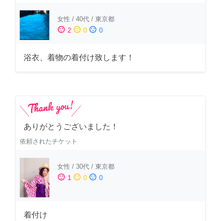
女性
/
40代
/
東京都
sentiment_satisfied
sentiment_neutral
sentiment_dissatisfied
2
0
0
浴衣、着物の着付け致します！
ありがとうございました！
依頼されたチケット
女性
/
30代
/
東京都
sentiment_satisfied
sentiment_neutral
sentiment_dissatisfied
1
0
0
着付け