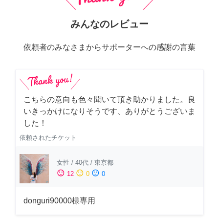
みんなのレビュー
依頼者のみなさまからサポーターへの感謝の言葉
こちらの意向も色々聞いて頂き助かりました。良
いきっかけになりそうです、ありがとうございま
した！
依頼されたチケット
女性
/
40代
/
東京都
sentiment_satisfied
sentiment_neutral
sentiment_dissatisfied
12
0
0
donguri90000様専用