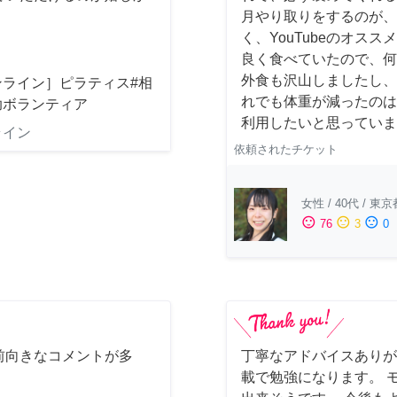
月やり取りをするのが、
く、YouTubeのオス
良く食べていたので、何
外食も沢山しましたし、
ンライン］ピラティス#相
れでも体重が減ったのは
助ボランティア
利用したいと思っています
ライン
依頼されたチケット
女性
/
40代
/
東京
sentiment_satisfied
sentiment_neutral
sentiment_dissatisfied
76
3
0
前向きなコメントが多
丁寧なアドバイスありが
載で勉強になります。 