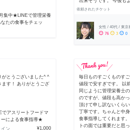
出来そうです。 今後も
依頼されたチケット
月集中★LINEで管理栄養
あなたの食事をチェッ
女性
/
40代
/
東京
sentiment_satisfied
sentiment_neutral
sentiment_dissatisfied
76
3
0
がとうございました^ ^
毎日ものすごくものすご
ます！ ありがとうござ
値段で安すぎです。 以
同じように管理栄養士の
のですが、値段も高かっ
頂けて申し訳ないくらい
丁寧です。ちゃんと中身
NEでアスリートフードマ
食事指導してくれます。
ターによる食事指導★
トの面では重要だと思っ
¥1,000
ライン