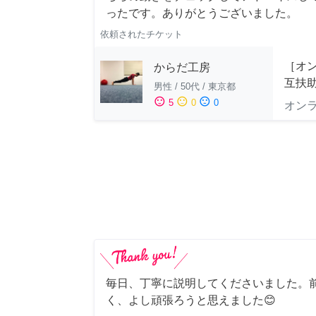
ったです。ありがとうございました。
依頼されたチケット
［オ
からだ工房
互扶
男性
/
50代
/
東京都
sentiment_satisfied
sentiment_neutral
sentiment_dissatisfied
5
0
0
オン
毎日、丁寧に説明してくださいました。
く、よし頑張ろうと思えました😊