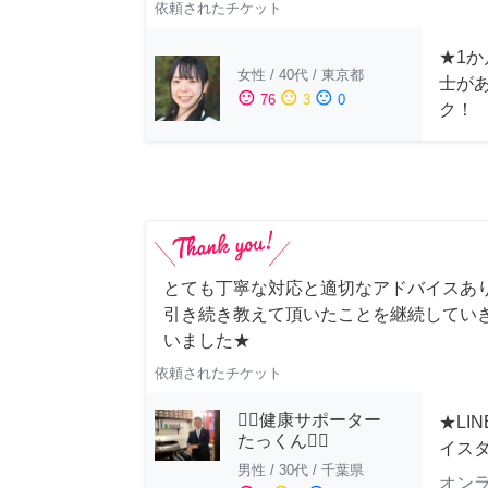
依頼されたチケット
★1か
女性
/
40代
/
東京都
士が
sentiment_satisfied
sentiment_neutral
sentiment_dissatisfied
76
3
0
ク！
とても丁寧な対応と適切なアドバイスあり
引き続き教えて頂いたことを継続していき
いました★
依頼されたチケット
🏋️‍♂️健康サポーター
★LI
たっくん🏋️‍♂️
イス
男性
/
30代
/
千葉県
オン