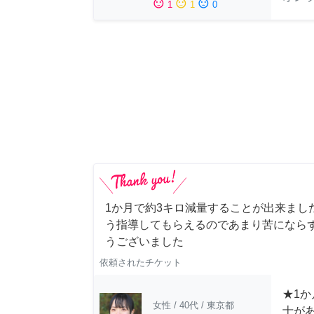
sentiment_satisfied
sentiment_neutral
sentiment_dissatisfied
1
1
0
1か月で約3キロ減量することが出来まし
う指導してもらえるのであまり苦にならず
うございました
依頼されたチケット
★1か
女性
/
40代
/
東京都
士が