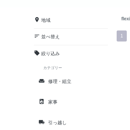
flex
place
地域
sort
1
並べ替え
local_offer
絞り込み
カテゴリー
weekend
修理・組立
local_laundry_service
家事
local_shipping
引っ越し