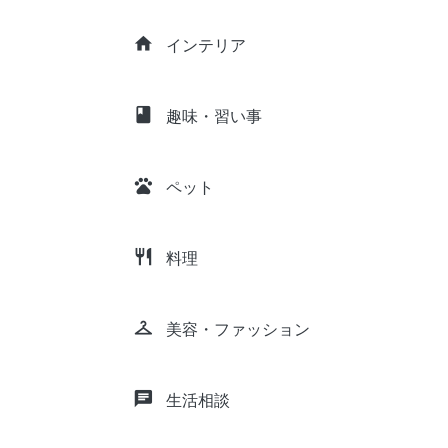
home
インテリア
class
趣味・習い事
pets
ペット
restaurant
料理
checkroom
美容・ファッション
chat
生活相談