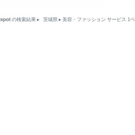
ispot
の検索結果
▸
茨城県
▸ 美容・ファッション
サービス
1