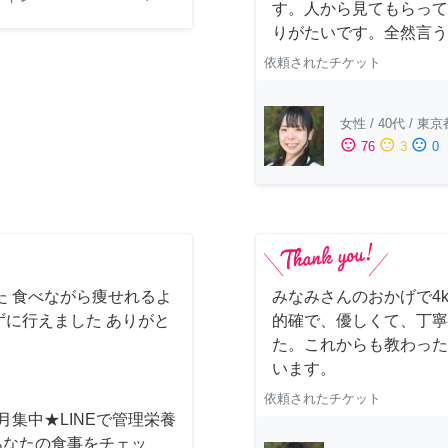
す。人から見てもらって
りがたいです。全然言う
依頼されたチケット
女性
/
40代
/
東京
sentiment_satisfied
sentiment_neutral
sentiment_dissatisfied
76
3
0
た 食べながら痩せれるよ
みなみさんのおかげで4
に行えました ありがと
的確で、優しくて、丁寧
た。これからも教わった
います。
依頼されたチケット
月集中★LINEで管理栄養
あなたの食事をチェッ