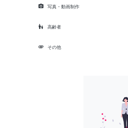
camera_alt
写真・動画制作
escalator_warning
高齢者
attachment
その他