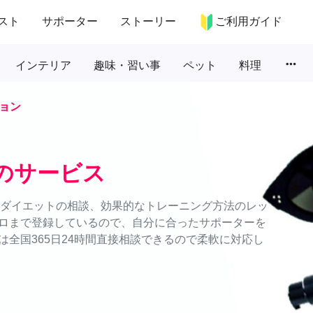
スト
サポーター
ストーリー
ご利用ガイド
more_horiz
インテリア
趣味・習い事
ペット
料理
ョン
のサービス
容・ダイエットの相談、効果的なトレーニング方法のレッ
ロまで登録しているので、自分に合ったサポーターを
全国365日24時間直接相談できるので柔軟に対応し