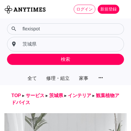
ログイン
新規登録
search
place
検索
more_horiz
全て
修理・組立
家事
TOP
▸
サービス
▸
茨城県
▸
インテリア
▸
観葉植物ア
ドバイス