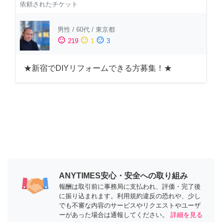
依頼されたチケット
男性
/
60代
/
東京都
sentiment_satisfied
sentiment_neutral
sentiment_dissatisfied
219
1
3
★新宿でDIYリフォームできる方募集！★
ANYTIMES安心・安全への取り組み
報酬は取引前に事務局に支払われ、評価・完了後
に振り込まれます。利用規約違反の恐れや、少し
でも不審な内容のサービスやリクエストやユーザ
ーがあった場合は通報してください。
詳細を見る