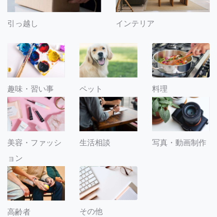
引っ越し
インテリア
趣味・習い事
ペット
料理
美容・ファッシ
生活相談
写真・動画制作
ョン
その他
高齢者