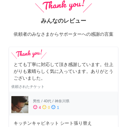
みんなのレビュー
依頼者のみなさまからサポーターへの感謝の言葉
とても丁寧に対応して頂き感謝しています。仕上
がりも素晴らしく気に入っています。ありがとう
ございました。
依頼されたチケット
男性
/
40代
/
神奈川県
sentiment_satisfied
sentiment_neutral
sentiment_dissatisfied
4
0
1
キッチンキャビネット シート張り替え