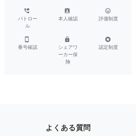
perm_phone_msg
assignment_ind
tag_faces
パトロー
本人確認
評価制度
ル
smartphone
lock
stars
番号確認
シェアワ
認定制度
ーカー保
険
よくある質問