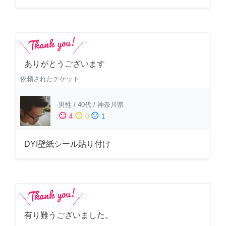
ありがとうございます
依頼されたチケット
男性
/
40代
/
神奈川県
sentiment_satisfied
sentiment_neutral
sentiment_dissatisfied
4
0
1
DYI壁紙シール貼り付け
有り難うございました。