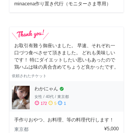
minacena作り置き代行（モニターさま専用）
お取引有難う御座いました。 早速、それぞれ一
口づつ食べさせて頂きました。 どれも美味しい
です！ 特にダイエットしたい思いもあったので
鶏ハムは味の具合含めてちょうど良かったです。
依頼されたチケット
わかにゃん
check_circle
女性
/
40代
/
東京都
sentiment_satisfied
sentiment_neutral
sentiment_dissatisfied
172
5
1
手作りおやつ、お料理、等の料理代行します！
¥5,000
東京都