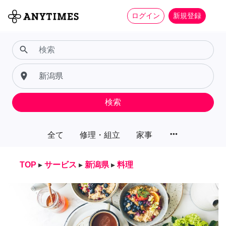
ログイン
新規登録
search
place
検索
more_horiz
全て
修理・組立
家事
TOP
▸
サービス
▸
新潟県
▸
料理