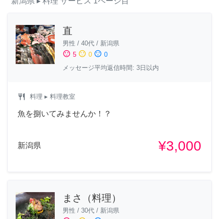
新潟県
▸ 料理
サービス
1ページ目
直
男性
/
40代
/
新潟県
sentiment_satisfied
sentiment_neutral
sentiment_dissatisfied
5
0
0
メッセージ平均返信時間: 3日以内
restaurant
料理
▸ 料理教室
魚を捌いてみませんか！？
¥3,000
新潟県
まさ（料理）
男性
/
30代
/
新潟県