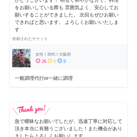
がとうございます！ 明るく和やかな方で、料理
をお願いしている際も 雰囲気よく、安心してお
願いすることができました。 次回もぜひお願い
できればと思います。 よろしくお願いいたしま
す
依頼されたチケット
女性
/
30代
/
大阪府
sentiment_satisfied
sentiment_neutral
sentiment_dissatisfied
26
0
0
一般調理代行or一緒に調理
急で曖昧なお願いでしたが、迅速丁寧に対応して
頂き本当に有難うございました！また機会があり
ましたらよろしくお願いします。