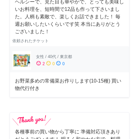
ヘルシーで、見た目も華やかで、とっても美味し
いお料理を、短時間で12品も作って下さいまし
た。人柄も素敵で、楽しくお話できました！ 毎
週お願いしたいくらいです笑 本当にありがとう
ございました！
依頼されたチケット
女性
/
40代
/
東京都
sentiment_satisfied
sentiment_neutral
sentiment_dissatisfied
2
0
0
お野菜多めの常備菜お作りします(10-15種) 買い
物代行付き
各種事前の買い物から丁寧に 準備対応頂きあり