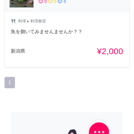
sentiment_satisfied
sentiment_neutral
sentiment_dissatisfied
0
0
0
restaurant
料理
▸ 料理教室
魚を捌いてみませんませんか？？
¥2,000
新潟県
1