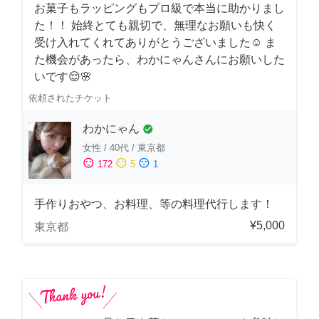
お菓子もラッピングもプロ級で本当に助かりまし
た！！ 始終とても親切で、無理なお願いも快く
受け入れてくれてありがとうございました☺️ ま
た機会があったら、わかにゃんさんにお願いした
いです😌🌸
依頼されたチケット
わかにゃん
check_circle
女性
/
40代
/
東京都
sentiment_satisfied
sentiment_neutral
sentiment_dissatisfied
172
5
1
手作りおやつ、お料理、等の料理代行します！
¥5,000
東京都