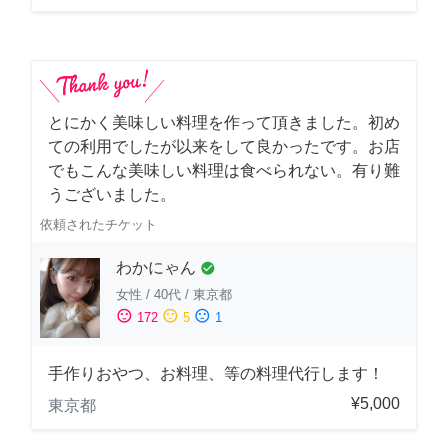
とにかく美味しい料理を作って頂きました。初め
ての利用でしたが以来をして良かったです。お店
でもこんな美味しい料理は食べられない。有り難
うございました。
依頼されたチケット
わかにゃん
check_circle
女性
/
40代
/
東京都
sentiment_satisfied
sentiment_neutral
sentiment_dissatisfied
172
5
1
手作りおやつ、お料理、等の料理代行します！
¥5,000
東京都