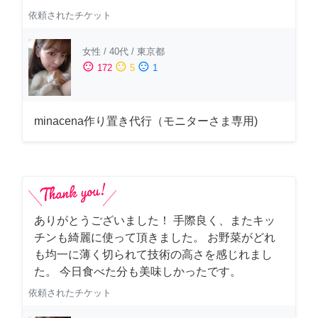
依頼されたチケット
女性
/
40代
/
東京都
sentiment_satisfied
sentiment_neutral
sentiment_dissatisfied
172
5
1
minacena作り置き代行（モニターさま専用)
ありがとうございました！ 手際良く、またキッ
チンも綺麗に使って頂きました。 お野菜がどれ
も均一に薄く切られて技術の高さを感じれまし
た。 今日食べた分も美味しかったです。
依頼されたチケット