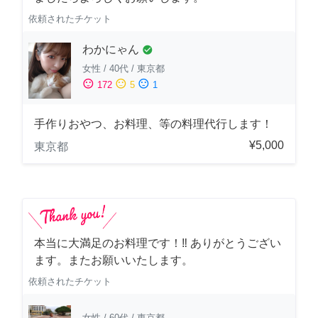
依頼されたチケット
わかにゃん
check_circle
女性
/
40代
/
東京都
sentiment_satisfied
sentiment_neutral
sentiment_dissatisfied
172
5
1
手作りおやつ、お料理、等の料理代行します！
¥5,000
東京都
本当に大満足のお料理です！‼️ ありがとうござい
ます。またお願いいたします。
依頼されたチケット
女性
/
60代
/
東京都