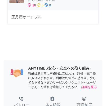
sentiment_satisfied
sentiment_neutral
sentiment_dissatisfied
18
0
0
正月用オードブル
ANYTIMES安心・安全への取り組み
報酬は取引前に事務局に支払われ、評価・完了後
に振り込まれます。利用規約違反の恐れや、少し
でも不審な内容のサービスやリクエストやユーザ
ーがあった場合は通報してください。
詳細を見る
perm_phone_msg
assignment_ind
tag_faces
パトロー
本人確認
評価制度