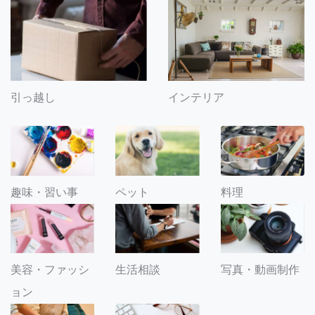
引っ越し
インテリア
趣味・習い事
ペット
料理
美容・ファッシ
生活相談
写真・動画制作
ョン