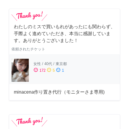
わたしのミスで買いもれがあったにも関わらず、
手際よく進めていただき、本当に感謝していま
す。ありがとうございました！
依頼されたチケット
女性
/
40代
/
東京都
sentiment_satisfied
sentiment_neutral
sentiment_dissatisfied
172
5
1
minacena作り置き代行（モニターさま専用)