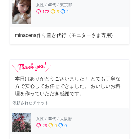
女性
/
40代
/
東京都
sentiment_satisfied
sentiment_neutral
sentiment_dissatisfied
172
5
1
minacena作り置き代行（モニターさま専用)
本日はありがとうございました！ とても丁寧な
方で安心してお任せできました。 おいしいお料
理を作っていただき感謝です。
依頼されたチケット
女性
/
30代
/
大阪府
sentiment_satisfied
sentiment_neutral
sentiment_dissatisfied
26
0
0