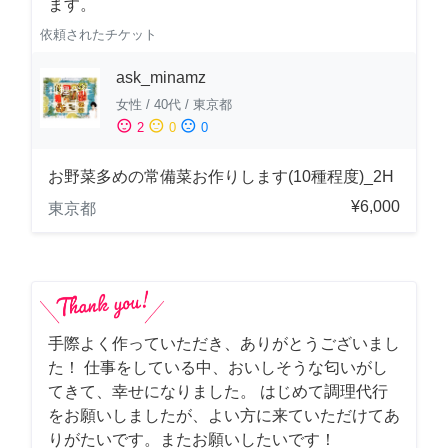
ます。
依頼されたチケット
ask_minamz
女性
/
40代
/
東京都
sentiment_satisfied
sentiment_neutral
sentiment_dissatisfied
2
0
0
お野菜多めの常備菜お作りします(10種程度)_2H
¥6,000
東京都
手際よく作っていただき、ありがとうございまし
た！ 仕事をしている中、おいしそうな匂いがし
てきて、幸せになりました。 はじめて調理代行
をお願いしましたが、よい方に来ていただけてあ
りがたいです。またお願いしたいです！