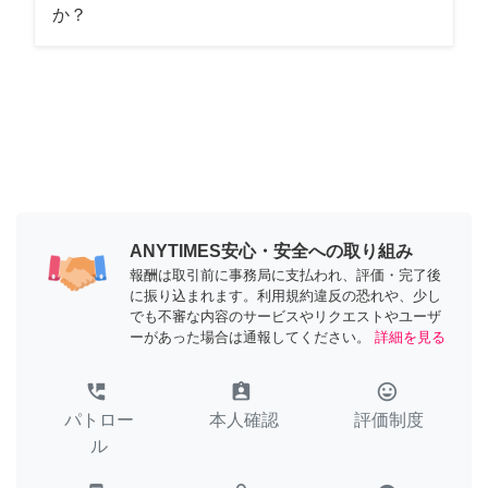
か？
ANYTIMES安心・安全への取り組み
報酬は取引前に事務局に支払われ、評価・完了後
に振り込まれます。利用規約違反の恐れや、少し
でも不審な内容のサービスやリクエストやユーザ
ーがあった場合は通報してください。
詳細を見る
perm_phone_msg
assignment_ind
tag_faces
パトロー
本人確認
評価制度
ル