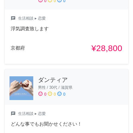
sentiment_satisfied
sentiment_neutral
sentiment_dissatisfied
0
0
0
chat
生活相談
▸ 恋愛
浮気調査致します
¥28,800
京都府
ダンティア
男性
/
30代
/
滋賀県
sentiment_satisfied
sentiment_neutral
sentiment_dissatisfied
0
0
0
chat
生活相談
▸ 恋愛
どんな事でもお聞かせください！