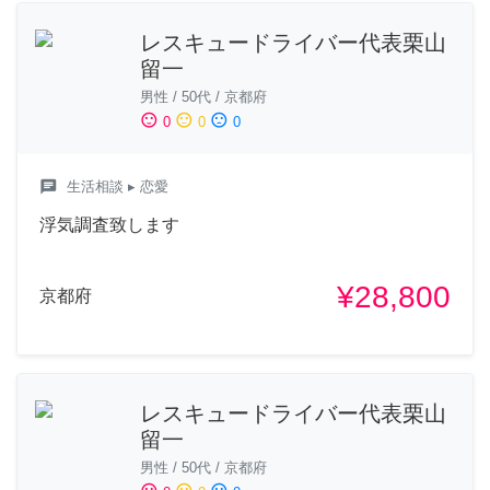
レスキュードライバー代表栗山
留一
男性
/
50代
/
京都府
sentiment_satisfied
sentiment_neutral
sentiment_dissatisfied
0
0
0
chat
生活相談
▸ 恋愛
浮気調査致します
¥28,800
京都府
レスキュードライバー代表栗山
留一
男性
/
50代
/
京都府