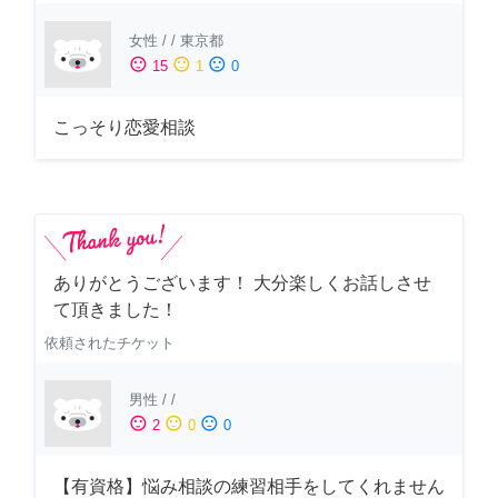
女性
/
/
東京都
sentiment_satisfied
sentiment_neutral
sentiment_dissatisfied
15
1
0
こっそり恋愛相談
ありがとうございます！ 大分楽しくお話しさせ
て頂きました！
依頼されたチケット
男性
/
/
sentiment_satisfied
sentiment_neutral
sentiment_dissatisfied
2
0
0
【有資格】悩み相談の練習相手をしてくれません