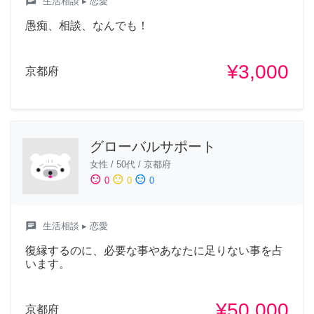
chat
生活相談
▸ 恋愛
愚痴、相談、なんでも！
¥3,000
京都府
グローバルサポート
女性
/
50代
/
京都府
sentiment_satisfied
sentiment_neutral
sentiment_dissatisfied
0
0
0
chat
生活相談
▸ 恋愛
復縁するのに、必要な事やあなたに足りない事を占
います。
¥50,000
京都府