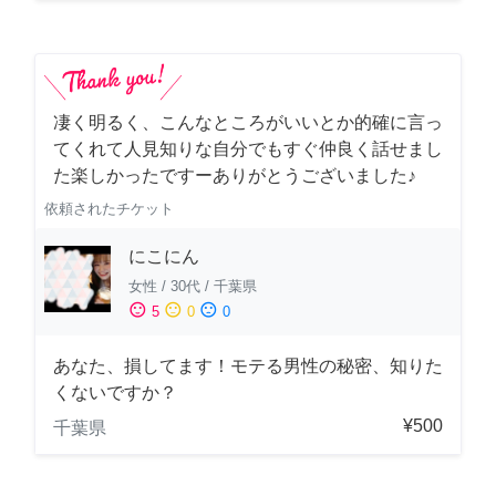
凄く明るく、こんなところがいいとか的確に言っ
てくれて人見知りな自分でもすぐ仲良く話せまし
た楽しかったですーありがとうございました♪
依頼されたチケット
にこにん
女性
/
30代
/
千葉県
sentiment_satisfied
sentiment_neutral
sentiment_dissatisfied
5
0
0
あなた、損してます！モテる男性の秘密、知りた
くないですか？
¥500
千葉県