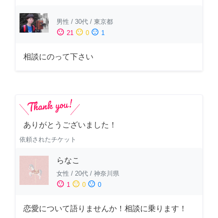
男性
/
30代
/
東京都
sentiment_satisfied
sentiment_neutral
sentiment_dissatisfied
21
0
1
相談にのって下さい
ありがとうございました！
依頼されたチケット
らなこ
女性
/
20代
/
神奈川県
sentiment_satisfied
sentiment_neutral
sentiment_dissatisfied
1
0
0
恋愛について語りませんか！相談に乗ります！