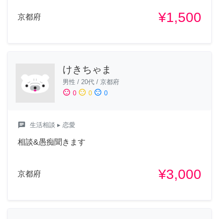
¥1,500
京都府
けきちゃま
男性
/
20代
/
京都府
sentiment_satisfied
sentiment_neutral
sentiment_dissatisfied
0
0
0
chat
生活相談
▸ 恋愛
相談&愚痴聞きます
¥3,000
京都府