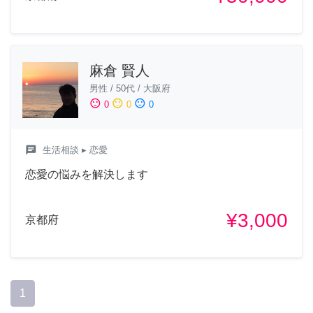
麻倉 賢人
男性
/
50代
/
大阪府
sentiment_satisfied
sentiment_neutral
sentiment_dissatisfied
0
0
0
chat
生活相談
▸ 恋愛
恋愛の悩みを解決します
¥3,000
京都府
1