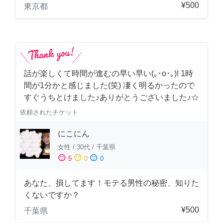
¥500
東京都
話が楽しくて時間が進むの早い早い(｡･о･｡)! 1時
間が1分かと感じました(笑) 凄く明るかったので
すぐうちとけました♪ありがとうございました♪☆
依頼されたチケット
にこにん
女性
/
30代
/
千葉県
sentiment_satisfied
sentiment_neutral
sentiment_dissatisfied
5
0
0
あなた、損してます！モテる男性の秘密、知りた
くないですか？
¥500
千葉県