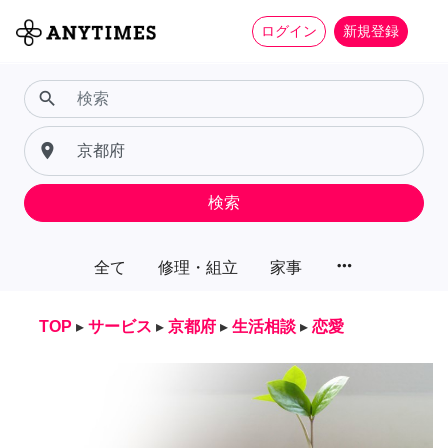
ログイン
新規登録
search
place
検索
more_horiz
全て
修理・組立
家事
TOP
▸
サービス
▸
京都府
▸
生活相談
▸
恋愛