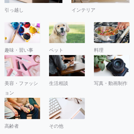
引っ越し
インテリア
趣味・習い事
ペット
料理
美容・ファッシ
生活相談
写真・動画制作
ョン
その他
高齢者