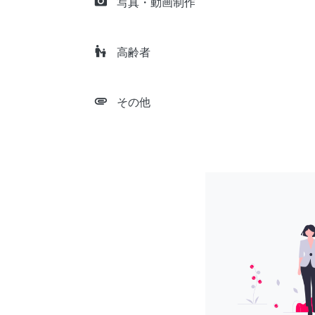
camera_alt
写真・動画制作
escalator_warning
高齢者
attachment
その他