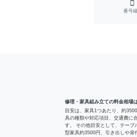
smartphone
番号
修理・家具組み立ての料金相場
目安は、家具1つあたり、約35
具の種類や対応項目、交通費に
す。 その他目安として、テーブ
型家具約3500円、引き出しや