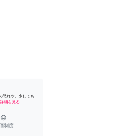
の恐れや、少しでも
詳細を見る
tag_faces
価制度