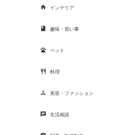
home
インテリア
class
趣味・習い事
pets
ペット
restaurant
料理
checkroom
美容・ファッション
chat
生活相談