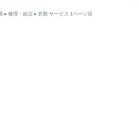
県
▸ 修理・組立
▸ 衣類
サービス
1ページ目