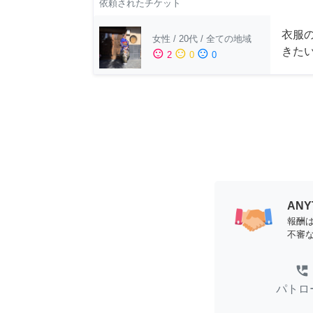
依頼されたチケット
衣服
女性
/
20代
/
全ての地域
きた
sentiment_satisfied
sentiment_neutral
sentiment_dissatisfied
2
0
0
AN
報酬
不審
perm_phone_msg
パトロ