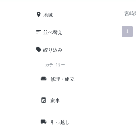
宮崎
place
地域
sort
1
並べ替え
local_offer
絞り込み
カテゴリー
weekend
修理・組立
local_laundry_service
家事
local_shipping
引っ越し