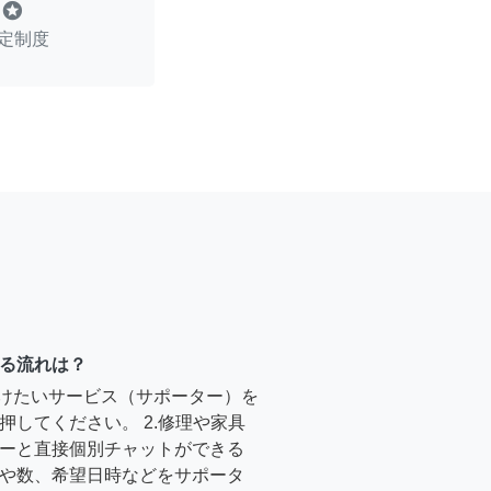
stars
定制度
る流れは？
受けたいサービス（サポーター）を
押してください。 2.修理や家具
ーと直接個別チャットができる
や数、希望日時などをサポータ