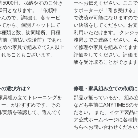
約5000円、収納やすのこ付き
ーへお伝えください。ここで
0円となります。 「依頼申
サポーターが「引き受ける」
せんので、詳細は、各サービ
で決済が可能になりますので
いてから、個別チャットにて
い決済をしてください。お支
の種類と数、訪問場所、日程
利用いただけます。 クレジ
約前（前払い決済前）であれ
務局までご連絡ください。 
きめの家具で組み立て2人以上
て修理や家具を組み立てます
されることもございます。
評価をしてください。評価ま
酬を受け取ることができます
ーの選び方は？
修理・家具組み立ての依頼に
）家具組み立てトレーニングを
部品が揃っているか、 組み
ター」がおすすめです。その
なども事前にANYTIMES
/実績を確認して、選んでく
ださい。 また、イケア製品
ア公式ホームページに各種情
ちらへお問い合わせください