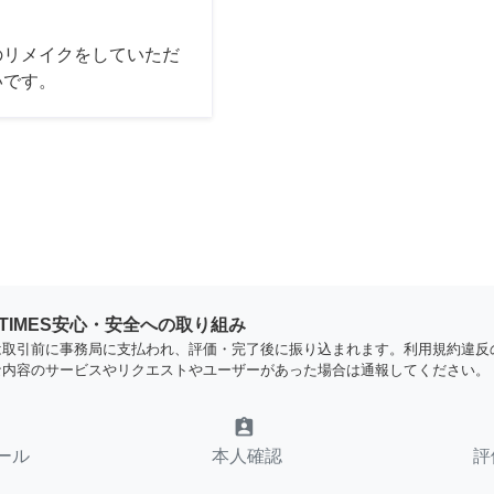
のリメイクをしていただ
いです。
YTIMES安心・安全への取り組み
は取引前に事務局に支払われ、評価・完了後に振り込まれます。利用規約違反
な内容のサービスやリクエストやユーザーがあった場合は通報してください。
assignment_ind
ール
本人確認
評