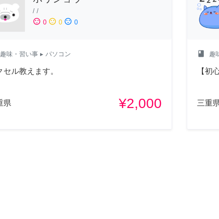
/
/
sentiment_satisfied
sentiment_neutral
sentiment_dissatisfied
0
0
0
class
趣味・習い事
▸ パソコン
趣
クセル教えます。
【初心
¥2,000
重県
三重