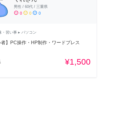
男性
/
60代
/
三重県
sentiment_satisfied
sentiment_neutral
sentiment_dissatisfied
0
0
0
味・習い事
▸ パソコン
者】PC操作・HP制作・ワードプレス
¥1,500
県