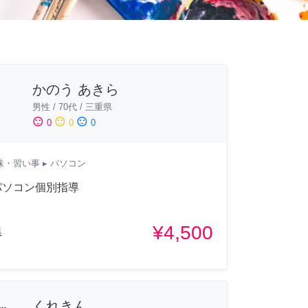
かのう あきら
男性
/
70代
/
三重県
sentiment_satisfied
sentiment_neutral
sentiment_dissatisfied
0
0
0
味・習い事
▸ パソコン
パソコン個別指導
¥4,500
県
くれきん