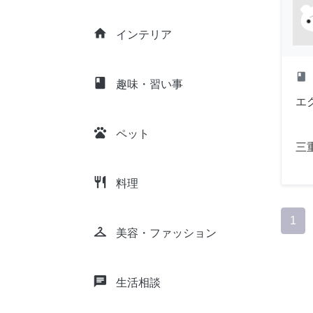
home
インテリア
class
class
趣味・習い事
エ
pets
ペット
三
restaurant
料理
1
checkroom
美容・ファッション
chat
生活相談