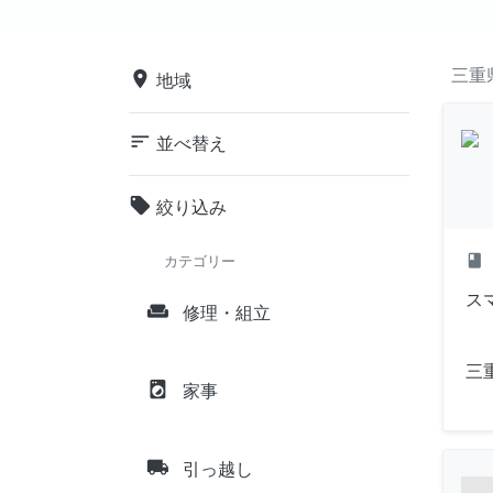
三重
place
地域
sort
並べ替え
local_offer
絞り込み
class
カテゴリー
ス
weekend
修理・組立
三
local_laundry_service
家事
local_shipping
引っ越し