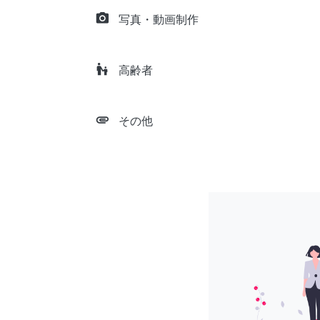
camera_alt
写真・動画制作
escalator_warning
高齢者
attachment
その他