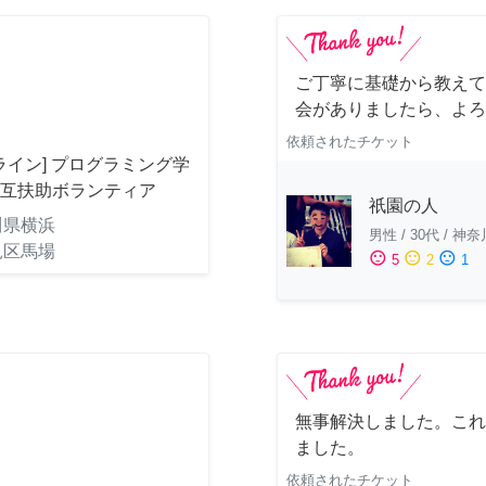
ご丁寧に基礎から教えて
会がありましたら、よろ
依頼されたチケット
ライン] プログラミング学
相互扶助ボランティア
祇園の人
川県横浜
男性
/
30代
/
神奈
見区馬場
sentiment_satisfied
sentiment_neutral
sentiment_dissatisfied
5
2
1
無事解決しました。これ
ました。
依頼されたチケット