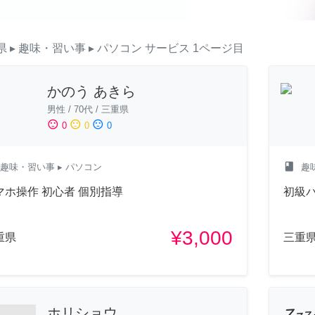
県
▸ 趣味・習い事
▸ パソコン
サービス
1ページ目
かのう あきら
男性
/
70代
/
三重県
sentiment_satisfied
sentiment_neutral
sentiment_dissatisfied
0
0
0
class
趣味・習い事
▸ パソコン
趣
マホ操作 初心者 個別指導
初級
¥3,000
重県
三重
ホリショウ