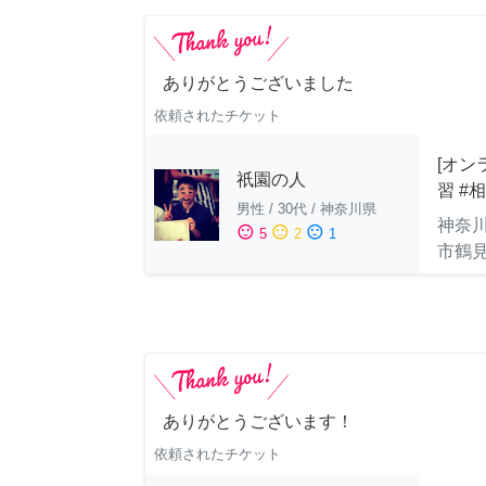
ありがとうございました
依頼されたチケット
[オン
祇園の人
習 #
男性
/
30代
/
神奈川県
神奈
sentiment_satisfied
sentiment_neutral
sentiment_dissatisfied
5
2
1
市鶴
ありがとうございます！
依頼されたチケット