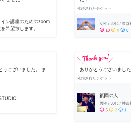
依頼されたチケット
イン講座のためのzoom
女性
/
30代
/
東京
定を希望致します。
sentiment_satisfied
sentiment_neutral
sentiment_dissatisfied
10
0
0
とうございました。 ま
ありがとうございました
依頼されたチケット
祇園の人
 STUDIO
男性
/
30代
/
神奈
sentiment_satisfied
sentiment_neutral
sentiment_dissatisfied
5
2
1