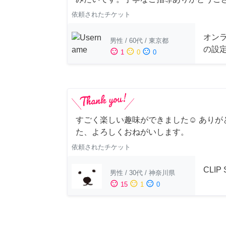
依頼されたチケット
オンラ
男性
/
60代
/
東京都
の設
sentiment_satisfied
sentiment_neutral
sentiment_dissatisfied
1
0
0
すごく楽しい趣味ができました☺︎ ありが
た、よろしくおねがいします。
依頼されたチケット
CLIP
男性
/
30代
/
神奈川県
sentiment_satisfied
sentiment_neutral
sentiment_dissatisfied
15
1
0