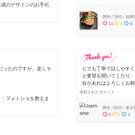
作成のデザインのお手伝
男性
/
30代
/
福岡
sentiment_satisfied
sentiment_neutral
sentiment_dissatisfied
11
4
0
だったのですが、楽しそ
とても丁寧で話しやすく
と要望を聞いてくだり、
会があればよろしくお願
依頼されたチケット
レ・フォトショを教えま
男性
/
50代
/
東京
sentiment_satisfied
sentiment_neutral
sentiment_dissatisfied
2
0
0