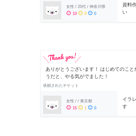
資料
女性
/
20代
/
神奈川県
い
sentiment_satisfied
sentiment_neutral
sentiment_dissatisfied
10
0
0
ありがとうございます！ はじめてのこと
うだと、やる気がでました！
依頼されたチケット
イラ
女性
/
/
東京都
す
sentiment_satisfied
sentiment_neutral
sentiment_dissatisfied
15
1
0