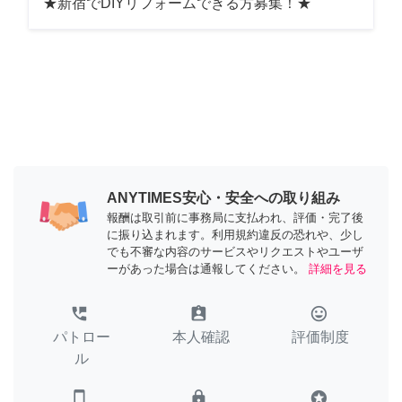
★新宿でDIYリフォームできる方募集！★
ANYTIMES安心・安全への取り組み
報酬は取引前に事務局に支払われ、評価・完了後
に振り込まれます。利用規約違反の恐れや、少し
でも不審な内容のサービスやリクエストやユーザ
ーがあった場合は通報してください。
詳細を見る
perm_phone_msg
assignment_ind
tag_faces
パトロー
本人確認
評価制度
ル
smartphone
lock
stars