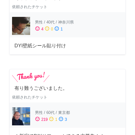
依頼されたチケット
男性
/
40代
/
神奈川県
sentiment_satisfied
sentiment_neutral
sentiment_dissatisfied
4
0
1
DYI壁紙シール貼り付け
有り難うございました。
依頼されたチケット
男性
/
60代
/
東京都
sentiment_satisfied
sentiment_neutral
sentiment_dissatisfied
219
1
3