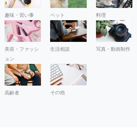
趣味・習い事
ペット
料理
美容・ファッシ
生活相談
写真・動画制作
ョン
その他
高齢者