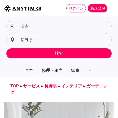
ログイン
新規登録
search
place
検索
more_horiz
全て
修理・組立
家事
TOP
▸
サービス
▸
長野県
▸
インテリア
▸
ガーデニン
グ