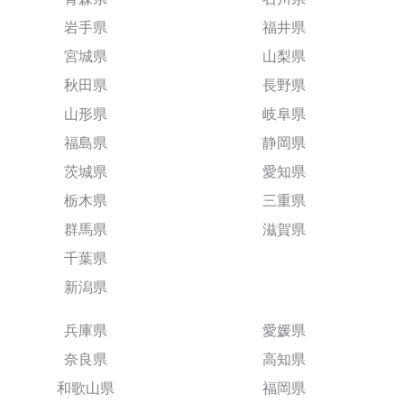
岩手県
福井県
宮城県
山梨県
秋田県
長野県
山形県
岐阜県
福島県
静岡県
茨城県
愛知県
栃木県
三重県
群馬県
滋賀県
千葉県
新潟県
兵庫県
愛媛県
奈良県
高知県
和歌山県
福岡県