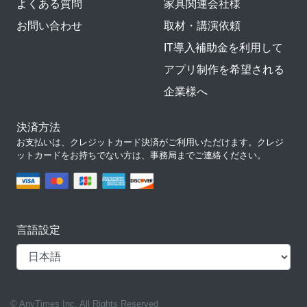
よくある質問
家具関連会社様
お問い合わせ
取材・講演依頼
IT導入補助金を利用して
アプリ制作を希望される
企業様へ
決済方法
お支払いは、クレジットカード決済がご利用いただけます。クレジ
ットカードをお持ちでない方は、事務局までご連絡ください。
言語設定
© AnyTimes Inc. All Rights Reserved