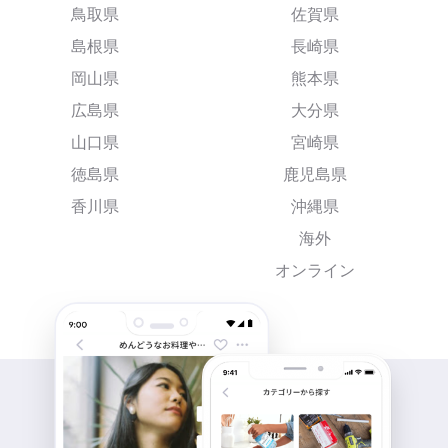
鳥取県
佐賀県
島根県
長崎県
岡山県
熊本県
広島県
大分県
山口県
宮崎県
徳島県
鹿児島県
香川県
沖縄県
海外
オンライン