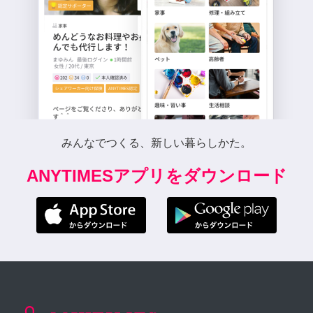
みんなでつくる、新しい暮らしかた。
ANYTIMESアプリをダウンロード