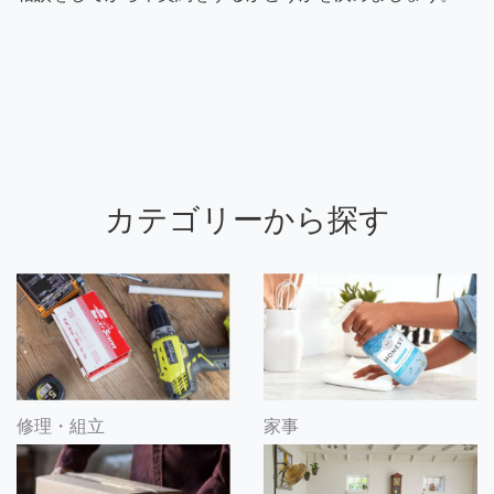
カテゴリーから探す
修理・組立
家事