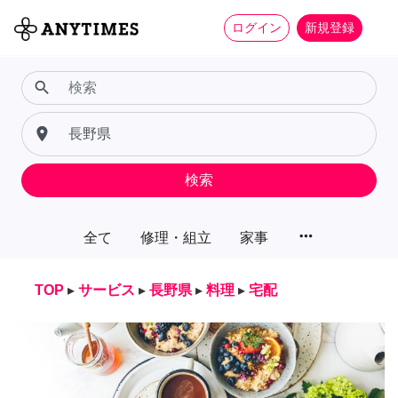
ログイン
新規登録
search
place
検索
more_horiz
全て
修理・組立
家事
TOP
▸
サービス
▸
長野県
▸
料理
▸
宅配