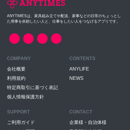
ANYTIMESは、家具組み立てや配送、家事などの日常のちょっとし
た用事を依頼したい人と、仕事をしたい人をつなげるアプリです。
COMPANY
CONTENTS
会社概要
ANYLIFE
利用規約
NEWS
特定商取引に基づく表記
個人情報保護方針
SUPPORT
CONTACT
ご利用ガイド
企業様・自治体様