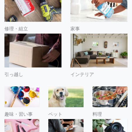
修理・組立
家事
引っ越し
インテリア
趣味・習い事
ペット
料理