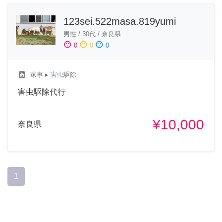
123sei.522masa.819yumi
男性
/
30代
/
奈良県
sentiment_satisfied
sentiment_neutral
sentiment_dissatisfied
0
0
0
local_laundry_service
家事
▸ 害虫駆除
害虫駆除代行
¥10,000
奈良県
1