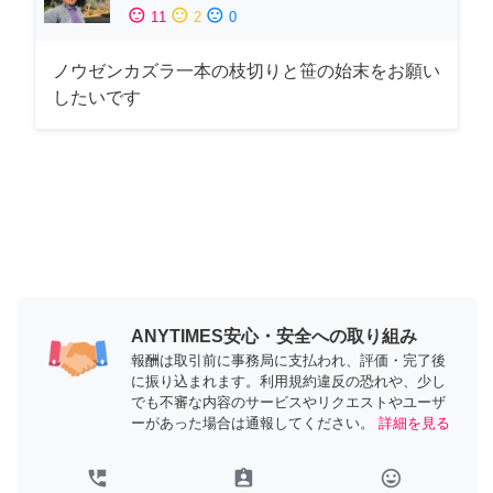
sentiment_satisfied
sentiment_neutral
sentiment_dissatisfied
11
2
0
ノウゼンカズラ一本の枝切りと笹の始末をお願い
したいです
ANYTIMES安心・安全への取り組み
報酬は取引前に事務局に支払われ、評価・完了後
に振り込まれます。利用規約違反の恐れや、少し
でも不審な内容のサービスやリクエストやユーザ
ーがあった場合は通報してください。
詳細を見る
perm_phone_msg
assignment_ind
tag_faces