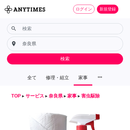
ログイン
新規登録
search
place
検索
more_horiz
全て
修理・組立
家事
TOP
▸
サービス
▸
奈良県
▸
家事
▸
害虫駆除