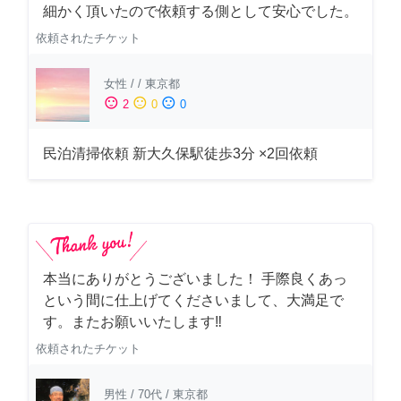
細かく頂いたので依頼する側として安心でした。
依頼されたチケット
女性
/
/
東京都
sentiment_satisfied
sentiment_neutral
sentiment_dissatisfied
2
0
0
民泊清掃依頼 新大久保駅徒歩3分 ×2回依頼
本当にありがとうございました！ 手際良くあっ
という間に仕上げてくださいまして、大満足で
す。またお願いいたします‼️
依頼されたチケット
男性
/
70代
/
東京都