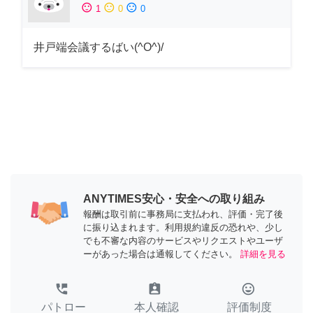
sentiment_satisfied
sentiment_neutral
sentiment_dissatisfied
1
0
0
井戸端会議するばい(^O^)/
ANYTIMES安心・安全への取り組み
報酬は取引前に事務局に支払われ、評価・完了後
に振り込まれます。利用規約違反の恐れや、少し
でも不審な内容のサービスやリクエストやユーザ
ーがあった場合は通報してください。
詳細を見る
perm_phone_msg
assignment_ind
tag_faces
パトロー
本人確認
評価制度