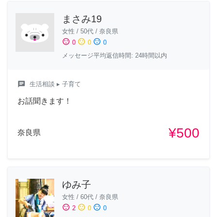
まさみ19
女性
/
50代
/
奈良県
sentiment_satisfied
sentiment_neutral
sentiment_dissatisfied
0
0
0
メッセージ平均返信時間: 24時間以内
chat
生活相談
▸ 子育て
お話聞きます！
¥500
奈良県
ゆみ子
女性
/
60代
/
奈良県
sentiment_satisfied
sentiment_neutral
sentiment_dissatisfied
2
0
0