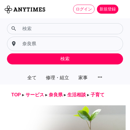
ログイン
新規登録
search
place
検索
more_horiz
全て
修理・組立
家事
TOP
▸
サービス
▸
奈良県
▸
生活相談
▸
子育て