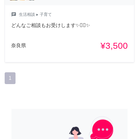
chat
生活相談
▸ 子育て
どんなご相談もお受けします✨🧚‍♀️✨
¥3,500
奈良県
1