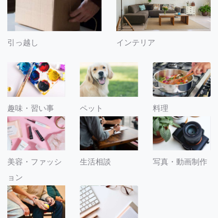
引っ越し
インテリア
趣味・習い事
ペット
料理
美容・ファッシ
生活相談
写真・動画制作
ョン