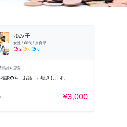
ゆみ子
女性
/
60代
/
奈良県
sentiment_satisfied
sentiment_neutral
sentiment_dissatisfied
2
0
0
活相談
▸ 恋愛
相談☘️や お話 お聴きします。
¥3,000
県