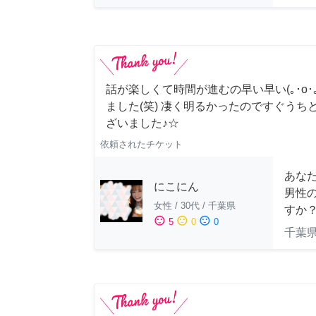
話が楽しくて時間が進むの早い早い(｡･о･｡
ました(笑) 凄く明るかったのですぐうち
ざいました♪☆
依頼されたチケット
あな
にこにん
男性
女性
/
30代
/
千葉県
すか
sentiment_satisfied
sentiment_neutral
sentiment_dissatisfied
5
0
0
千葉