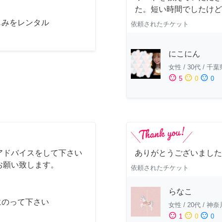
た。短い時間でしたけど
じみをレンタル
依頼されたチケット
にこにん
女性
/
30代
/
千葉
sentiment_satisfied
sentiment_neutral
sentiment_dissatisfied
5
0
0
アドバイスをして下さい
ありがとうございました
お願い致します。
依頼されたチケット
らなこ
にのって下さい
女性
/
20代
/
神奈
sentiment_satisfied
sentiment_neutral
sentiment_dissatisfied
1
0
0