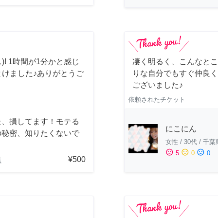
)! 1時間が1分かと感じ
凄く明るく、こんなとこ
とけました♪ありがとうご
りな自分でもすぐ仲良く
ございました♪
依頼されたチケット
た、損してます！モテる
にこにん
の秘密、知りたくないで
女性
/
30代
/
千葉
？
sentiment_satisfied
sentiment_neutral
sentiment_dissatisfied
5
0
0
¥500
県