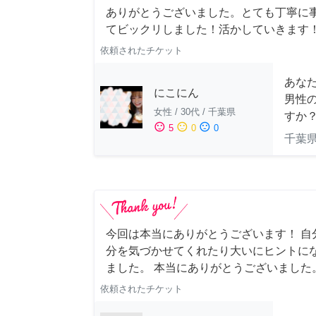
ありがとうございました。とても丁寧に
てビックリしました！活かしていきます
依頼されたチケット
あな
にこにん
男性
女性
/
30代
/
千葉県
すか
sentiment_satisfied
sentiment_neutral
sentiment_dissatisfied
5
0
0
千葉
今回は本当にありがとうございます！ 自
分を気づかせてくれたり大いにヒントに
ました。 本当にありがとうございました
依頼されたチケット