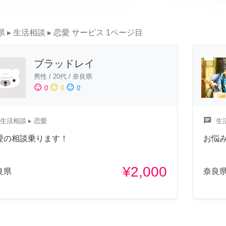
県
▸ 生活相談
▸ 恋愛
サービス
1ページ目
ブラッドレイ
男性
/
20代
/
奈良県
sentiment_satisfied
sentiment_neutral
sentiment_dissatisfied
0
0
0
chat
生活相談
▸ 恋愛
生
愛の相談乗ります！
お悩み
¥2,000
良県
奈良