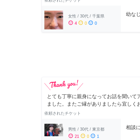
依頼されたチケット
幼な
女性
/
30代
/
千葉県
sentiment_satisfied
sentiment_neutral
sentiment_dissatisfied
4
0
0
とても丁寧に親身になってお話を聞いて
ました。またご縁がありましたら宜しく
依頼されたチケット
相談
男性
/
30代
/
東京都
sentiment_satisfied
sentiment_neutral
sentiment_dissatisfied
21
0
1