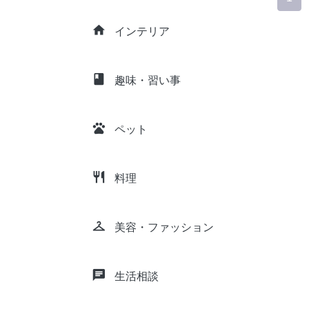
home
インテリア
class
趣味・習い事
pets
ペット
restaurant
料理
checkroom
美容・ファッション
chat
生活相談