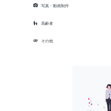
camera_alt
写真・動画制作
escalator_warning
高齢者
attachment
その他