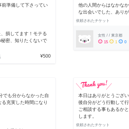
事前準備して下さってい
他の人間からはなかなか
！
な出会いでした、ありが
依頼されたチケット
た、損してます！モテる
女性
/
/
東京都
の秘密、知りたくないで
sentiment_satisfied
sentiment_neutral
sentiment_dissatisfied
15
1
0
？
¥500
県
分でも分からなかった自
本日はありがとうござい
なる充実した時間になり
後自分がどう行動して行
。
ご相談する事もあるかと
します。
依頼されたチケット