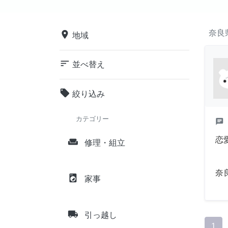
奈良
place
地域
sort
並べ替え
local_offer
絞り込み
カテゴリー
chat
恋
weekend
修理・組立
奈
local_laundry_service
家事
local_shipping
引っ越し
1