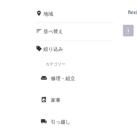
flex
place
地域
sort
1
並べ替え
local_offer
絞り込み
カテゴリー
weekend
修理・組立
local_laundry_service
家事
local_shipping
引っ越し