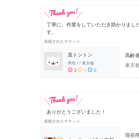
丁寧に、作業をしていただき助かりまし
す。
依頼されたチケット
直トントン
高齢
男性
/
/
東京都
東京
sentiment_satisfied
sentiment_neutral
sentiment_dissatisfied
3
0
0
ありがとうございました！
依頼されたチケット
現在