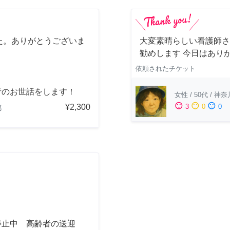
た。ありがとうございま
大変素晴らしい看護師さ
勧めします 今日はあり
依頼されたチケット
者のお世話をします！
女性
/
50代
/
神奈
sentiment_satisfied
sentiment_neutral
sentiment_dissatisfied
¥2,300
3
0
0
都
停止中 高齢者の送迎