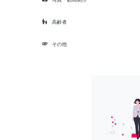
escalator_warning
高齢者
attachment
その他