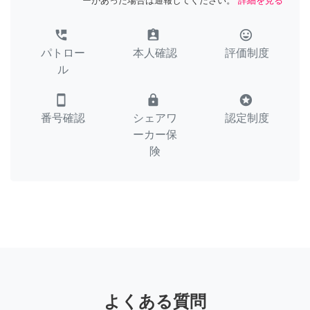
ーがあった場合は通報してください。
詳細を見る
perm_phone_msg
assignment_ind
tag_faces
パトロー
本人確認
評価制度
ル
smartphone
lock
stars
番号確認
シェアワ
認定制度
ーカー保
険
よくある質問