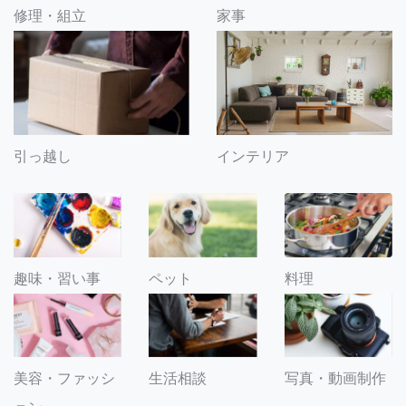
修理・組立
家事
引っ越し
インテリア
趣味・習い事
ペット
料理
美容・ファッシ
生活相談
写真・動画制作