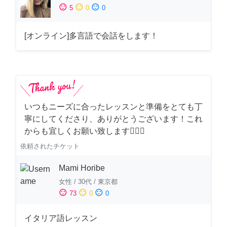
sentiment_satisfied
sentiment_neutral
sentiment_dissatisfied
5
0
0
[オンライン]多言語で会話をします！
いつもニーズに合ったレッスンと準備をとても丁
寧にしてくださり、ありがとうございます！これ
からも宜しくお願い致します🙇‍♀️✨
依頼されたチケット
Mami Horibe
女性
/
30代
/
東京都
sentiment_satisfied
sentiment_neutral
sentiment_dissatisfied
73
0
0
イタリア語レッスン