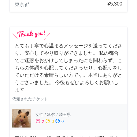
¥5,300
東京都
とても丁寧で心温まるメッセージを送ってくださ
り、安心してやり取りができました。 私の都合
でご迷惑をおかけしてしまったにも関わらず、こ
ちらの体調を心配してくださったり、心配りをし
ていただける素晴らしい方です。本当にありがと
うございました。 今後もぜひよろしくお願いし
ます。
依頼されたチケット
女性
/
30代
/
埼玉県
sentiment_satisfied
sentiment_neutral
sentiment_dissatisfied
2
0
0