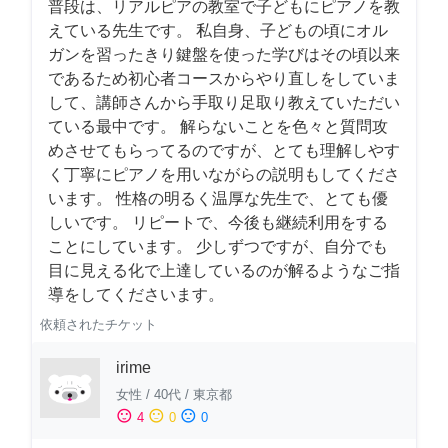
普段は、リアルピアの教室で子どもにピアノを教
えている先生です。 私自身、子どもの頃にオル
ガンを習ったきり鍵盤を使った学びはその頃以来
であるため初心者コースからやり直しをしていま
して、講師さんから手取り足取り教えていただい
ている最中です。 解らないことを色々と質問攻
めさせてもらってるのですが、とても理解しやす
く丁寧にピアノを用いながらの説明もしてくださ
います。 性格の明るく温厚な先生で、とても優
しいです。 リピートで、今後も継続利用をする
ことにしています。 少しずつですが、自分でも
目に見える化で上達しているのが解るようなご指
導をしてくださいます。
依頼されたチケット
irime
女性
/
40代
/
東京都
sentiment_satisfied
sentiment_neutral
sentiment_dissatisfied
4
0
0