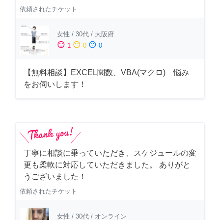
依頼されたチケット
女性
/
30代
/
大阪府
sentiment_satisfied
sentiment_neutral
sentiment_dissatisfied
1
0
0
【無料相談】EXCEL関数、VBA(マクロ) 悩み
をお伺いします！
丁寧に相談に乗っていただき、スケジュールの変
更も柔軟に対応していただきました。 ありがと
うございました！
依頼されたチケット
女性
/
30代
/
オンライン