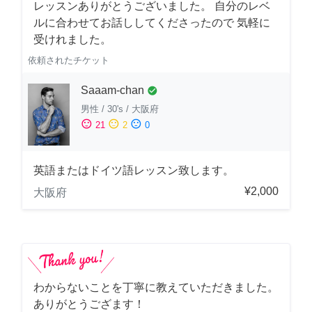
レッスンありがとうございました。 自分のレベ
ルに合わせてお話ししてくださったので 気軽に
受けれました。
依頼されたチケット
Saaam-chan
check_circle
男性
/
30's
/
大阪府
sentiment_satisfied
sentiment_neutral
sentiment_dissatisfied
21
2
0
英語またはドイツ語レッスン致します。
¥2,000
大阪府
わからないことを丁寧に教えていただきました。
ありがとうござます！