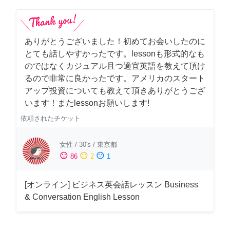
ありがとうございました！初めてお会いしたのに
とても話しやすかったです。lessonも形式的なも
のではなくカジュアル且つ適宜英語を教えて頂け
るので非常に良かったです。アメリカのスタート
アップ投資についても教えて頂きありがとうござ
います！またlessonお願いします!
依頼されたチケット
女性
/
30's
/
東京都
sentiment_satisfied
sentiment_neutral
sentiment_dissatisfied
86
2
1
[オンライン] ビジネス英会話レッスン Business
& Conversation English Lesson