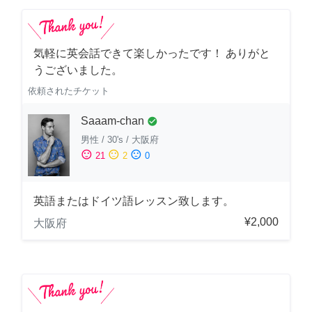
気軽に英会話できて楽しかったです！ ありがと
うございました。
依頼されたチケット
Saaam-chan
check_circle
男性
/
30's
/
大阪府
sentiment_satisfied
sentiment_neutral
sentiment_dissatisfied
21
2
0
英語またはドイツ語レッスン致します。
¥2,000
大阪府