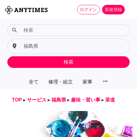
ログイン
新規登録
search
place
検索
more_horiz
全て
修理・組立
家事
TOP
▸
サービス
▸
福島県
▸
趣味・習い事
▸
茶道