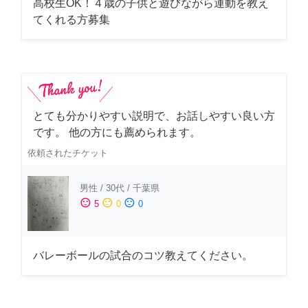
高校生OK！４歳の子供と遊びながら運動を教え
てくれる方募集
とても分かりやすい説明で、お話しやすい良い方
です。 他の方にも薦められます。
依頼されたチケット
男性
/
30代
/
千葉県
sentiment_satisfied
sentiment_neutral
sentiment_dissatisfied
5
0
0
バレーボールの試合のコツ教えてください。