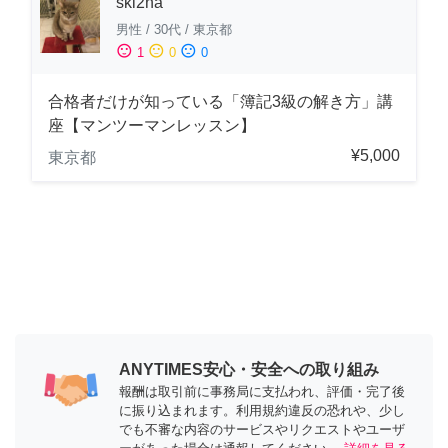
ski2na
男性
/
30代
/
東京都
sentiment_satisfied
sentiment_neutral
sentiment_dissatisfied
1
0
0
合格者だけが知っている「簿記3級の解き方」講
座【マンツーマンレッスン】
¥5,000
東京都
ANYTIMES安心・安全への取り組み
報酬は取引前に事務局に支払われ、評価・完了後
に振り込まれます。利用規約違反の恐れや、少し
でも不審な内容のサービスやリクエストやユーザ