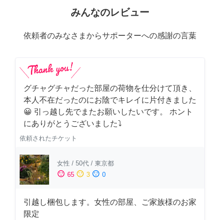
みんなのレビュー
依頼者のみなさまからサポーターへの感謝の言葉
グチャグチャだった部屋の荷物を仕分けて頂き、
本人不在だったのにお陰でキレイに片付きました
😀 引っ越し先でまたお願いしたいです。 ホント
にありがとうございました⤵
依頼されたチケット
女性
/
50代
/
東京都
sentiment_satisfied
sentiment_neutral
sentiment_dissatisfied
65
3
0
引越し梱包します。女性の部屋、ご家族様のお家
限定