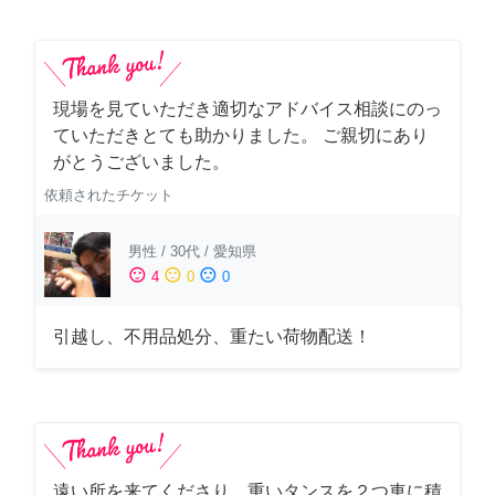
現場を見ていただき適切なアドバイス相談にのっ
ていただきとても助かりました。 ご親切にあり
がとうございました。
依頼されたチケット
男性
/
30代
/
愛知県
sentiment_satisfied
sentiment_neutral
sentiment_dissatisfied
4
0
0
引越し、不用品処分、重たい荷物配送！
遠い所を来てくださり、重いタンスを２つ車に積