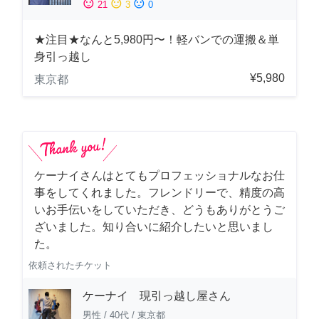
sentiment_satisfied
sentiment_neutral
sentiment_dissatisfied
21
3
0
★注目★なんと5,980円〜！軽バンでの運搬＆単
身引っ越し
¥5,980
東京都
ケーナイさんはとてもプロフェッショナルなお仕
事をしてくれました。フレンドリーで、精度の高
いお手伝いをしていただき、どうもありがとうご
ざいました。知り合いに紹介したいと思いまし
た。
依頼されたチケット
ケーナイ 現引っ越し屋さん
男性
/
40代
/
東京都