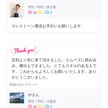
男性
/
60代
/
東京都
sentiment_satisfied
sentiment_neutral
sentiment_dissatisfied
18
1
0
エレクトーン搬送お手伝いお願いします。
定刻より前に来て頂きました。スムーズに積み込
み、搬出もできました。とてもスキルのある人で
す。これからもよろしくお願いいたします。あり
がとうございました。
依頼されたチケット
やさん
男性
/
30代
/
大阪府
sentiment_satisfied
sentiment_neutral
sentiment_dissatisfied
10
1
0