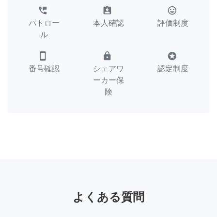
perm_phone_msg
assignment_ind
tag_faces
パトロー
本人確認
評価制度
ル
smartphone
lock
stars
番号確認
シェアワ
認定制度
ーカー保
険
よくある質問