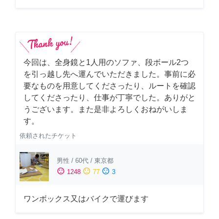
今回は、全身鏡と1人用のソファ、段ボール2つ
を引っ越し先へ運んでいただきました。事前に必
要なものを用意してくださったり、ルートを確認
してくださったり、仕事が丁寧でした。ありがと
うございます。また是非よろしくおねがいしま
す。
依頼されたチケット
男性
/
60代
/
東京都
sentiment_satisfied
sentiment_neutral
sentiment_dissatisfied
1248
77
3
ワンボックス又はバイクで運びます