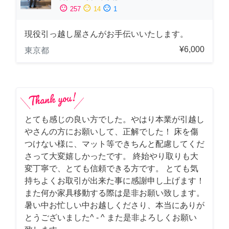
sentiment_satisfied
sentiment_neutral
sentiment_dissatisfied
257
14
1
現役引っ越し屋さんがお手伝いいたします。
¥6,000
東京都
とても感じの良い方でした。やはり本業が引越し
やさんの方にお願いして、正解でした！ 床を傷
つけない様に、マット等できちんと配慮してくだ
さって大変嬉しかったです。 終始やり取りも大
変丁寧で、とても信頼できる方です。 とても気
持ちよくお取引が出来た事に感謝申し上げます！
また何か家具移動する際は是非お願い致します。
暑い中お忙しい中お越しくださり、本当にありが
とうございました^ - ^ また是非よろしくお願い