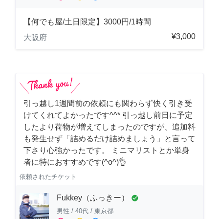
【何でも屋/土日限定】3000円/1時間
¥3,000
大阪府
引っ越し1週間前の依頼にも関わらず快く引き受
けてくれてよかったです^^* 引っ越し前日に予定
したより荷物が増えてしまったのですが、追加料
も発生せず「詰めるだけ詰めましょう」と言って
下さり心強かったです。 ミニマリストとか単身
者に特におすすめです(^o^)👌
依頼されたチケット
Fukkey（ふっきー）
check_circle
男性
/
40代
/
東京都