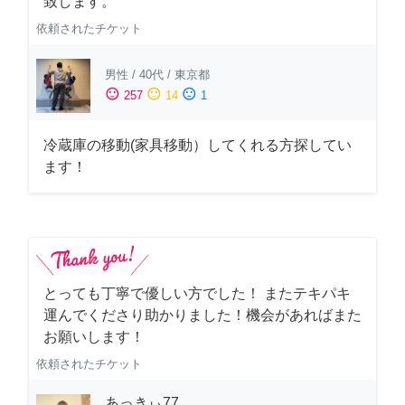
致します。
依頼されたチケット
男性
/
40代
/
東京都
sentiment_satisfied
sentiment_neutral
sentiment_dissatisfied
257
14
1
冷蔵庫の移動(家具移動）してくれる方探してい
ます！
とっても丁寧で優しい方でした！ またテキパキ
運んでくださり助かりました！機会があればまた
お願いします！
依頼されたチケット
あっきぃ77