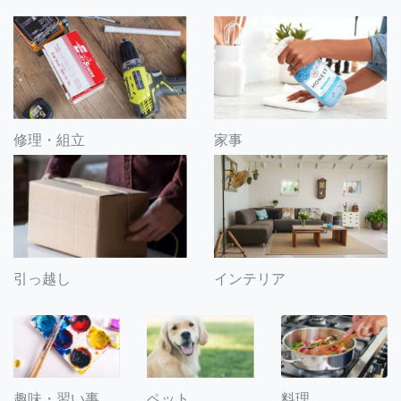
修理・組立
家事
引っ越し
インテリア
趣味・習い事
ペット
料理