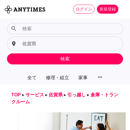
ログイン
新規登録
search
place
検索
more_horiz
全て
修理・組立
家事
TOP
▸
サービス
▸
佐賀県
▸
引っ越し
▸
倉庫・トラン
クルーム