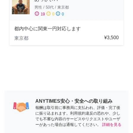
男性
/
50代
/
東京都
sentiment_satisfied
sentiment_neutral
sentiment_dissatisfied
19
0
0
都内中心に関東一円対応します
¥3,500
東京都
ANYTIMES安心・安全への取り組み
報酬は取引前に事務局に支払われ、評価・完了後
に振り込まれます。利用規約違反の恐れや、少し
でも不審な内容のサービスやリクエストやユーザ
ーがあった場合は通報してください。
詳細を見る