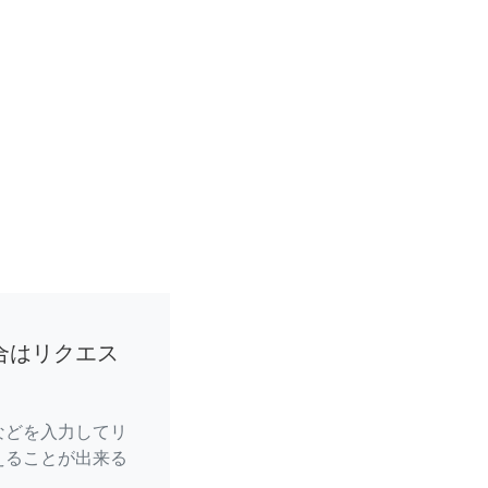
合はリクエス
などを入力してリ
えることが出来る