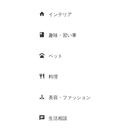
home
インテリア
class
趣味・習い事
pets
ペット
restaurant
料理
checkroom
美容・ファッション
chat
生活相談