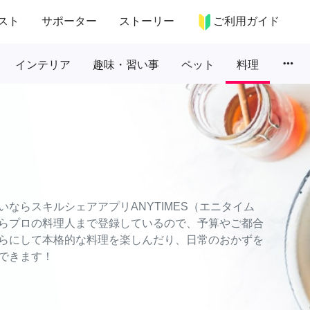
スト
サポーター
ストーリー
ご利用ガイド
more_horiz
インテリア
趣味・習い事
ペット
料理
ならスキルシェアアプリANYTIMES（エニタイム
らプロの料理人まで登録しているので、予算やご都合
らにして本格的な料理を楽しんだり、日常のおかずを
できます！