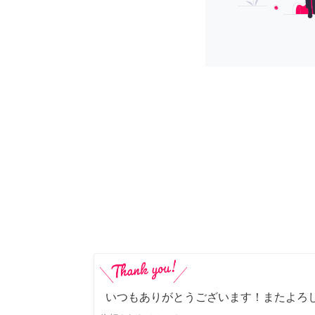
いつもありがとうございます！またよろ