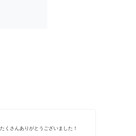
たくさんありがとうございました！