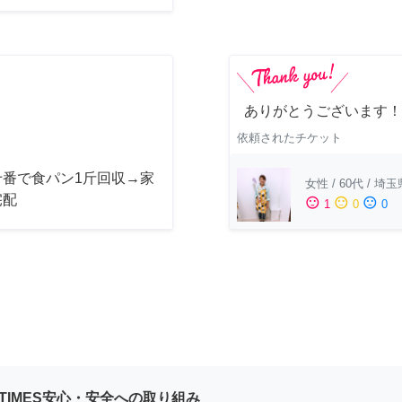
。
ありがとうございます！
依頼されたチケット
十番で食パン1斤回収→家
女性
/
60代
/
埼玉
宅配
sentiment_satisfied
sentiment_neutral
sentiment_dissatisfied
1
0
0
YTIMES安心・安全への取り組み