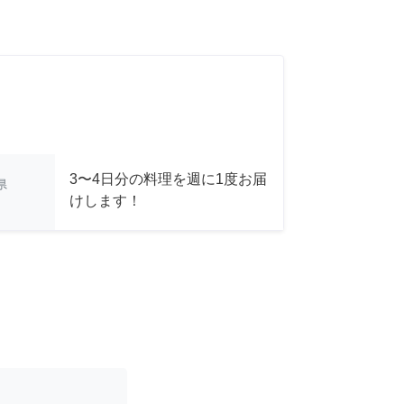
3〜4日分の料理を週に1度お届
県
けします！