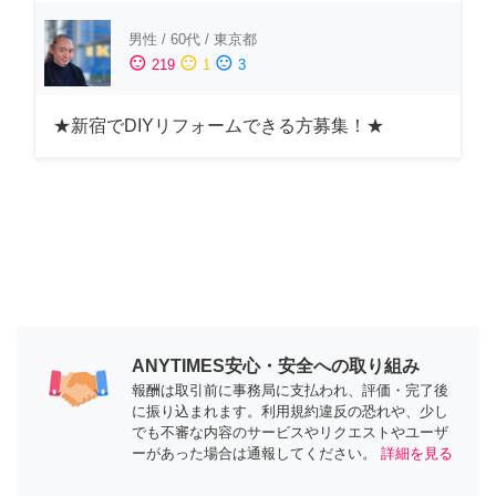
男性
/
60代
/
東京都
sentiment_satisfied
sentiment_neutral
sentiment_dissatisfied
219
1
3
★新宿でDIYリフォームできる方募集！★
ANYTIMES安心・安全への取り組み
報酬は取引前に事務局に支払われ、評価・完了後
に振り込まれます。利用規約違反の恐れや、少し
でも不審な内容のサービスやリクエストやユーザ
ーがあった場合は通報してください。
詳細を見る