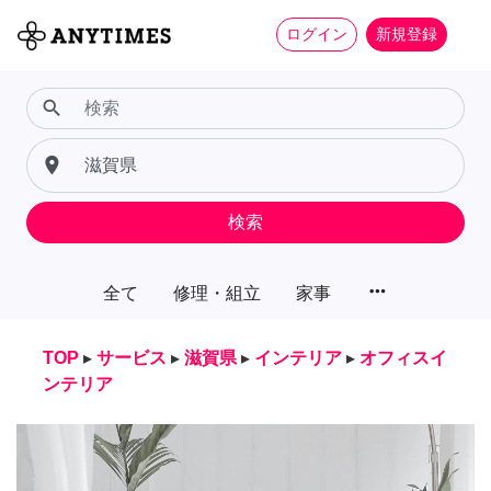
ログイン
新規登録
search
place
検索
more_horiz
全て
修理・組立
家事
TOP
▸
サービス
▸
滋賀県
▸
インテリア
▸
オフィスイ
ンテリア