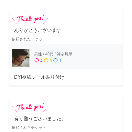
ありがとうございます
依頼されたチケット
男性
/
40代
/
神奈川県
sentiment_satisfied
sentiment_neutral
sentiment_dissatisfied
4
0
1
DYI壁紙シール貼り付け
有り難うございました。
依頼されたチケット