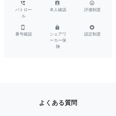
perm_phone_msg
assignment_ind
tag_faces
パトロー
本人確認
評価制度
ル
smartphone
lock
stars
番号確認
シェアワ
認定制度
ーカー保
険
よくある質問