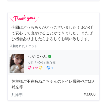
今回はどうもありがとうございました！ おかげ
で安心して出かけることができました。 またぜ
ひ機会ありましたらよろしくお願い致します。
依頼されたチケット
わかにゃん
check_circle
女性
/
40代
/
東京都
sentiment_satisfied
sentiment_neutral
sentiment_dissatisfied
172
5
1
飼主様ご不在時ねこちゃんのトイレ掃除やごはん
補充等
¥3,000
兵庫県