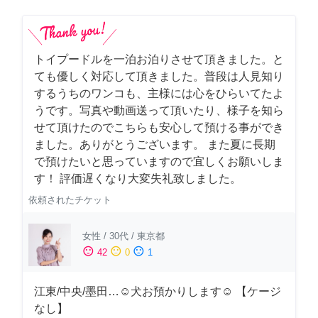
トイプードルを一泊お泊りさせて頂きました。と
ても優しく対応して頂きました。普段は人見知り
するうちのワンコも、主様には心をひらいてたよ
うです。写真や動画送って頂いたり、様子を知ら
せて頂けたのでこちらも安心して預ける事ができ
ました。ありがとうございます。 また夏に長期
で預けたいと思っていますので宜しくお願いしま
す！ 評価遅くなり大変失礼致しました。
依頼されたチケット
女性
/
30代
/
東京都
sentiment_satisfied
sentiment_neutral
sentiment_dissatisfied
42
0
1
江東/中央/墨田…☺︎犬お預かりします☺︎ 【ケージ
なし】