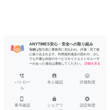
ANYTIMES安心・安全への取り組み
報酬は取引前に事務局に支払われ、評価・完了後
に振り込まれます。利用規約違反の恐れや、少し
でも不審な内容のサービスやリクエストやユーザ
ーがあった場合は通報してください。
詳細を見る
perm_phone_msg
assignment_ind
tag_faces
パトロー
本人確認
評価制度
ル
smartphone
lock
stars
番号確認
シェアワ
認定制度