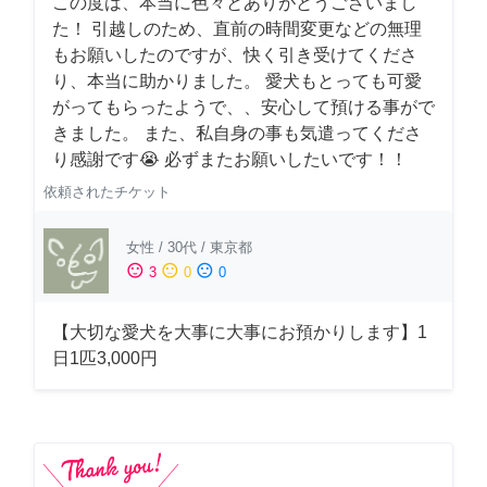
この度は、本当に色々とありがとうございまし
た！ 引越しのため、直前の時間変更などの無理
もお願いしたのですが、快く引き受けてくださ
り、本当に助かりました。 愛犬もとっても可愛
がってもらったようで、、安心して預ける事がで
きました。 また、私自身の事も気遣ってくださ
り感謝です😭 必ずまたお願いしたいです！！
依頼されたチケット
女性
/
30代
/
東京都
sentiment_satisfied
sentiment_neutral
sentiment_dissatisfied
3
0
0
【大切な愛犬を大事に大事にお預かりします】1
日1匹3,000円