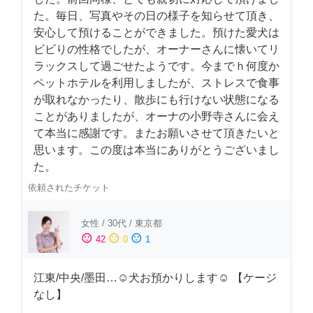
た。毎日、写真やその日の様子を知らせて頂き、
安心して預けることができました。預けた愛犬は
ビビりの性格でしたが、オーナーさんに懐いてリ
ラックスして過ごせたようです。今までｈ何度か
ペットホテルを利用しましたが、ストレスで食事
が取れなかったり、散歩にも行けない状態になる
ことがありましたが、オーナの小野寺さんに会え
て本当に感謝です。またお願いさせて頂きたいと
思います。この度は本当にありがとうございまし
た。
依頼されたチケット
女性
/
30代
/
東京都
sentiment_satisfied
sentiment_neutral
sentiment_dissatisfied
42
0
1
江東/中央/墨田…☺︎犬お預かりします☺︎ 【ケージ
なし】