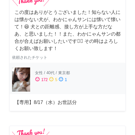
この度はありがとうございました！知らない人に
は懐かない犬が、わかにゃんサンには懐いて懐い
て！😆 犬との距離感、接し方が上手な方だな
あ、と思いました！！また、わかにゃんサンの都
合が合えばお願いしたいです🙇‍♂️ その時はよろし
くお願い致します！
依頼されたチケット
女性
/
40代
/
東京都
sentiment_satisfied
sentiment_neutral
sentiment_dissatisfied
172
5
1
【専用】8/17（水）お世話分