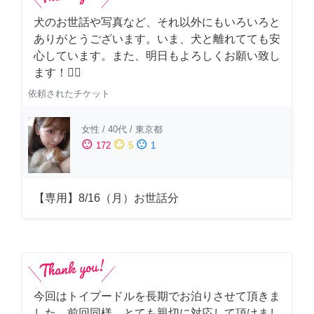
犬のお世話や写真など、それ以外にもいろいろと
ありがとうございます。いま、犬と離れてても安
心しています。また、明日もよろしくお願い致し
ます！🙇‍♂️
依頼されたチケット
女性
/
40代
/
東京都
sentiment_satisfied
sentiment_neutral
sentiment_dissatisfied
172
5
1
【専用】8/16（月）お世話分
今回はトイプードルを長期でお泊りさせて頂きま
した。前回同様、とても親切に対応して頂けまし