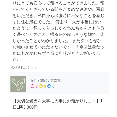
りにとても安心して預けることができました。預
かってくださっている間もこまめな連絡や、写真
をいただき、私自身も出張時に不安なことを感じ
ずに住む滞在でした。 何より、犬が本当に懐い
たようで、飼ってらっしゃるわんちゃんとも仲良
く遊べたとのこと、帰る時の寂しそうな顔で、楽
しかったことがわかりました。 また次回もぜひ
お願いさせていただきたいです！！今回は急だっ
たにもかかわらず本当にありがとうございまし
た。
依頼されたチケット
女性
/
30代
/
東京都
sentiment_satisfied
sentiment_neutral
sentiment_dissatisfied
3
0
0
【大切な愛犬を大事に大事にお預かりします】1
日1匹3,000円