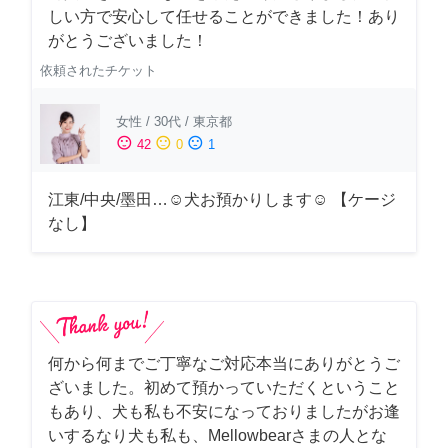
しい方で安心して任せることができました！あり
がとうございました！
依頼されたチケット
女性
/
30代
/
東京都
sentiment_satisfied
sentiment_neutral
sentiment_dissatisfied
42
0
1
江東/中央/墨田…☺︎犬お預かりします☺︎ 【ケージ
なし】
何から何までご丁寧なご対応本当にありがとうご
ざいました。初めて預かっていただくということ
もあり、犬も私も不安になっておりましたがお逢
いするなり犬も私も、Mellowbearさまの人とな