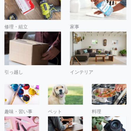
修理・組立
家事
引っ越し
インテリア
趣味・習い事
ペット
料理