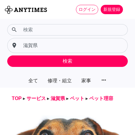
ログイン
新規登録
search
place
検索
more_horiz
全て
修理・組立
家事
TOP
▸
サービス
▸
滋賀県
▸
ペット
▸
ペット理容