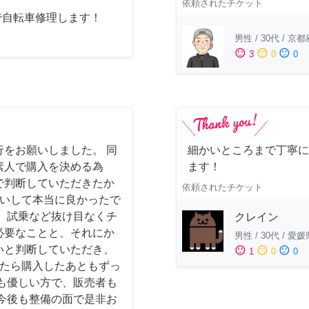
依頼されたチケット
で自転車修理します！
男性
/
30代
/
京都
sentiment_satisfied
sentiment_neutral
sentiment_dissatisfied
3
0
0
をお願いしました。 同
細かいところまで丁寧に
素人で購入を決める為
ます！
で判断していただきたか
依頼されたチケット
お願いして本当に良かったで
、試乗など抜け目なくチ
クレイン
必要なことと、それにか
男性
/
30代
/
愛媛
いと判断していただき、
sentiment_satisfied
sentiment_neutral
sentiment_dissatisfied
1
0
0
かったら購入したあともずっ
も優しい方で、販売者も
今後も整備の面で是非お