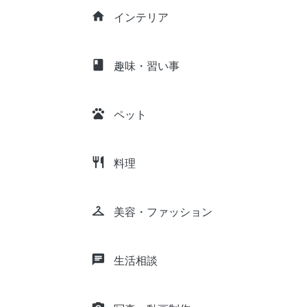
home
インテリア
class
趣味・習い事
pets
ペット
restaurant
料理
checkroom
美容・ファッション
chat
生活相談