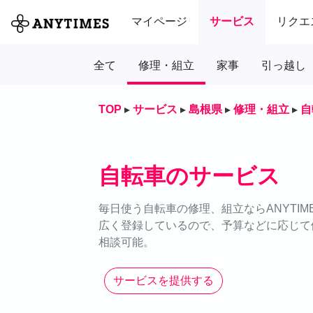
マイページ
サービス
リクエ
全て
修理・組立
家事
引っ越し
TOP
▸
サービス
▸
島根県
▸
修理・組立
▸
自
自転車のサービス
毎日使う自転車の修理、組立ならANYTI
広く登録しているので、予算などに応じて依
相談可能。
サービスを提供する