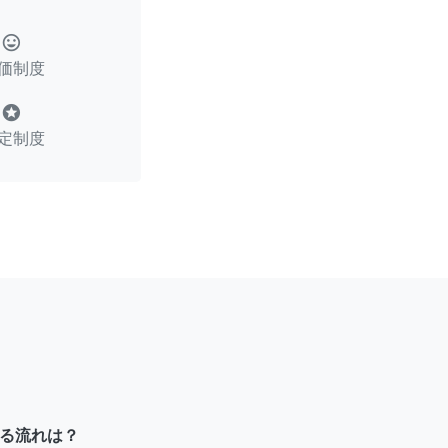
tag_faces
価制度
stars
定制度
る流れは？