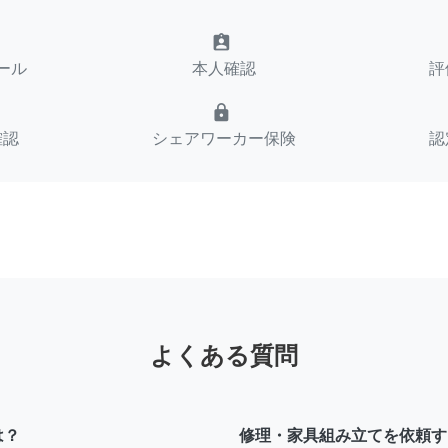
assignment_ind
ール
本人確認
評
lock
確認
シェアワーカー保険
認
よくある質問
は？
修理・家具組み立てを依頼す