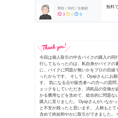
無料
男性
/
30代
/
京都府
sentiment_satisfied
sentiment_neutral
sentiment_dissatisfied
3
0
0
今回は個人取引の中古バイクの購入の同行
行してもらったのは、私自身がバイクの
に、バイクに問題が無いかをプロの目線
ったからです。 そして、Oyajiさんに
す。 気になる点や販売者への方への質問
ェックをしていただき、消耗品の交換が
かる費用などを含めて、総合的に問題な
購入に至りました。 Oyajiさんがいな
と不安が残ったと思います。 人柄もとて
含めて終始和やかに取引ができました。 