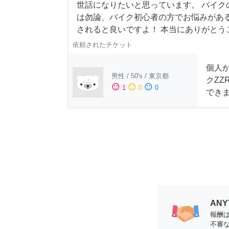
世話になりたいと思っています。 バイク
は勿論、バイク初心者の方でお悩みがあるか
されると良いですよ！ 本当にありがとう
依頼されたチケット
個人
男性
/
50's
/
東京都
クZZ
sentiment_satisfied
sentiment_neutral
sentiment_dissatisfied
1
0
0
でき
AN
報酬
不審