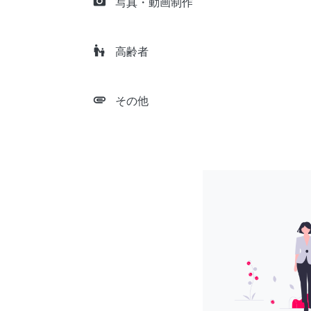
camera_alt
写真・動画制作
escalator_warning
高齢者
attachment
その他