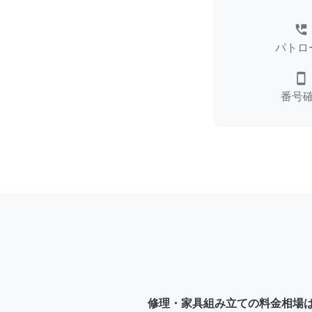
perm_phone_msg
パトロ
smartphone
番号
修理・家具組み立ての料金相場