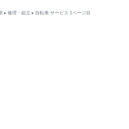
県
▸ 修理・組立
▸ 自転車
サービス
1ページ目