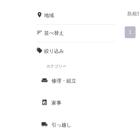
島根
place
地域
sort
1
並べ替え
local_offer
絞り込み
カテゴリー
weekend
修理・組立
local_laundry_service
家事
local_shipping
引っ越し