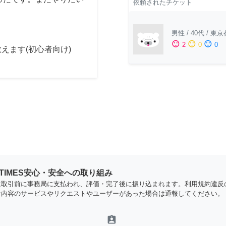
依頼されたチケット
男性
/
40代
/
東京
sentiment_satisfied
sentiment_neutral
sentiment_dissatisfied
2
0
0
えます(初心者向け)
YTIMES安心・安全への取り組み
は取引前に事務局に支払われ、評価・完了後に振り込まれます。利用規約違反
な内容のサービスやリクエストやユーザーがあった場合は通報してください。
assignment_ind