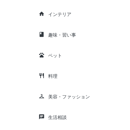
home
インテリア
class
趣味・習い事
pets
ペット
restaurant
料理
checkroom
美容・ファッション
chat
生活相談