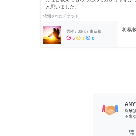
と思いました。
依頼されたチケット
将棋教
男性
/
30代
/
東京都
sentiment_satisfied
sentiment_neutral
sentiment_dissatisfied
6
1
0
AN
報酬
不審
perm_phone_msg