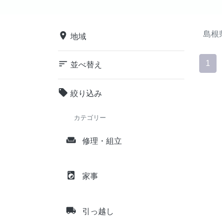
島根
place
地域
sort
1
並べ替え
local_offer
絞り込み
カテゴリー
weekend
修理・組立
local_laundry_service
家事
local_shipping
引っ越し