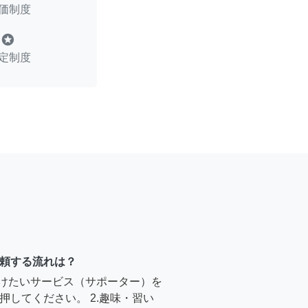
価制度
stars
定制度
頼する流れは？
受けたいサービス（サポーター）を
押してください。 2.趣味・習い