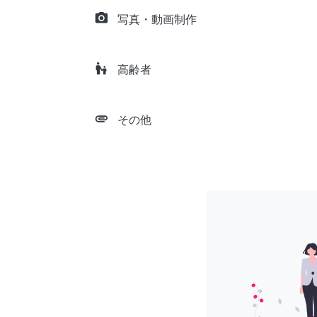
camera_alt
写真・動画制作
escalator_warning
高齢者
attachment
その他