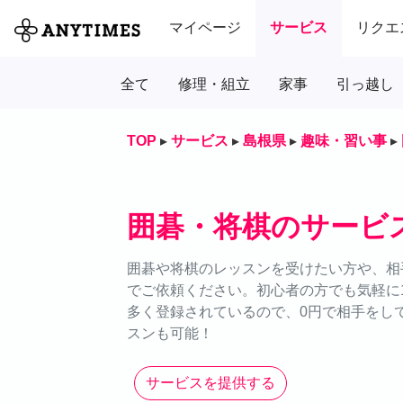
マイページ
サービス
リクエ
全て
修理・組立
家事
引っ越し
TOP
▸
サービス
▸
島根県
▸
趣味・習い事
▸
囲碁・将棋のサービ
囲碁や将棋のレッスンを受けたい方や、相手
でご依頼ください。初心者の方でも気軽に
多く登録されているので、0円で相手をし
スンも可能！
サービスを提供する