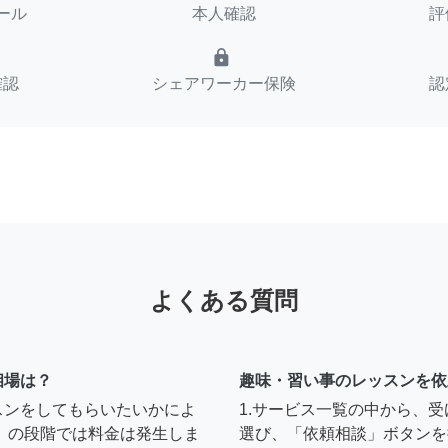
ール
本人確認
評
lock
確認
シェアワーカー保険
認
よくある質問
相場は？
趣味・習い事のレッスンを依
スンをしてもらいたいかによ
1.サービス一覧の中から、
」の段階では料金は発生しま
選び、「依頼相談」ボタンを