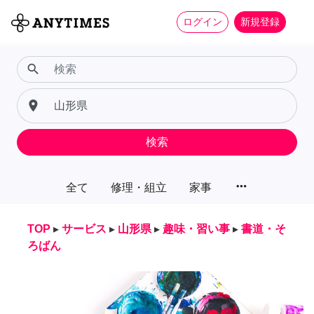
ログイン
新規登録
search
place
検索
more_horiz
全て
修理・組立
家事
TOP
▸
サービス
▸
山形県
▸
趣味・習い事
▸
書道・そ
ろばん