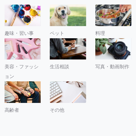
趣味・習い事
ペット
料理
美容・ファッシ
生活相談
写真・動画制作
ョン
その他
高齢者