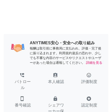
ANYTIMES安心・安全への取り組み
報酬は取引前に事務局に支払われ、評価・完了後
に振り込まれます。利用規約違反の恐れや、少し
でも不審な内容のサービスやリクエストやユーザ
ーがあった場合は通報してください。
詳細を見る
perm_phone_msg
assignment_ind
tag_faces
パトロー
本人確認
評価制度
ル
smartphone
lock
stars
番号確認
シェアワ
認定制度
ーカー保