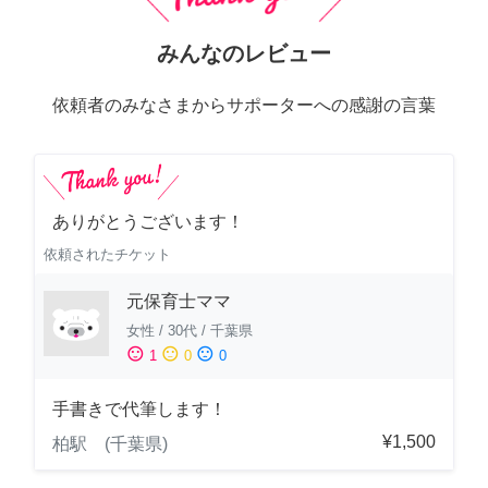
みんなのレビュー
依頼者のみなさまからサポーターへの感謝の言葉
ありがとうございます！
依頼されたチケット
元保育士ママ
女性
/
30代
/
千葉県
sentiment_satisfied
sentiment_neutral
sentiment_dissatisfied
1
0
0
手書きで代筆します！
¥1,500
柏駅 (千葉県)