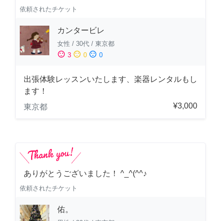
依頼されたチケット
カンタービレ
女性
/
30代
/
東京都
sentiment_satisfied
sentiment_neutral
sentiment_dissatisfied
3
0
0
出張体験レッスンいたします、楽器レンタルもし
ます！
¥3,000
東京都
ありがとうございました！ ^_^(^^♪
依頼されたチケット
佑。