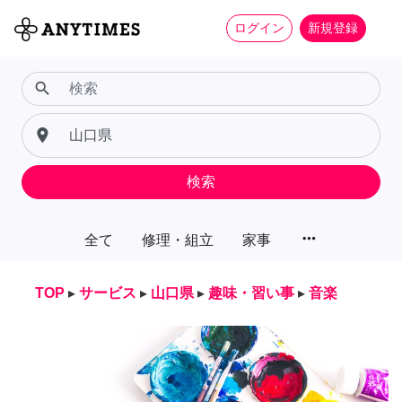
ログイン
新規登録
search
place
検索
more_horiz
全て
修理・組立
家事
TOP
▸
サービス
▸
山口県
▸
趣味・習い事
▸
音楽