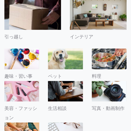
引っ越し
インテリア
趣味・習い事
ペット
料理
美容・ファッシ
生活相談
写真・動画制作
ョン