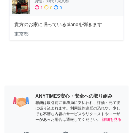
男性
/
30代
/
東京都
sentiment_satisfied
sentiment_neutral
sentiment_dissatisfied
1
0
0
貴方のお家に眠っているpianoを弾きます
東京都
ANYTIMES安心・安全への取り組み
報酬は取引前に事務局に支払われ、評価・完了後
に振り込まれます。利用規約違反の恐れや、少し
でも不審な内容のサービスやリクエストやユーザ
ーがあった場合は通報してください。
詳細を見る