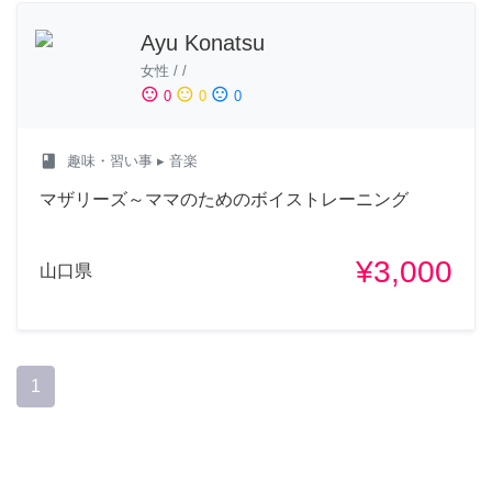
Ayu Konatsu
女性
/
/
sentiment_satisfied
sentiment_neutral
sentiment_dissatisfied
0
0
0
class
趣味・習い事
▸ 音楽
マザリーズ～ママのためのボイストレーニング
¥3,000
山口県
1