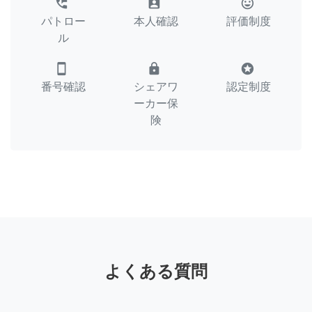
perm_phone_msg
assignment_ind
tag_faces
パトロー
本人確認
評価制度
ル
smartphone
lock
stars
番号確認
シェアワ
認定制度
ーカー保
険
よくある質問