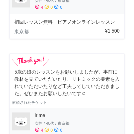
女性
/
40代
/
東京都
sentiment_satisfied
sentiment_neutral
sentiment_dissatisfied
4
0
0
初回レッスン無料 ピアノオンラインレッスン
¥1,500
東京都
5歳の娘のレッスンをお願いしましたが、事前に
教材を見ていただいたり、リトミックの要素を入
れていただいたりなど工夫してしていただきまし
た。ぜひまたお願いしたいです☺️
依頼されたチケット
irime
女性
/
40代
/
東京都
sentiment_satisfied
sentiment_neutral
sentiment_dissatisfied
4
0
0