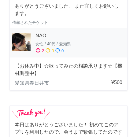
ありがとうございました。 また宜しくお願いし
ます。
依頼されたチケット
NAO.
女性
/
40代
/
愛知県
sentiment_satisfied
sentiment_neutral
sentiment_dissatisfied
2
0
0
【お休み中】☆歌ってみたの相談承ります☆【機
材調整中】
¥500
愛知県春日井市
本日はありがとうございました！ 初めてこのア
プリを利用したので、会うまで緊張してたのです