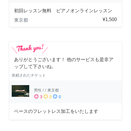
初回レッスン無料 ピアノオンラインレッスン
¥1,500
東京都
ありがとうございます！ 他のサービスも是非ア
ップして下さいね。
依頼されたチケット
男性
/
/
東京都
sentiment_satisfied
sentiment_neutral
sentiment_dissatisfied
3
0
0
ベースのフレットレス加工をいたします