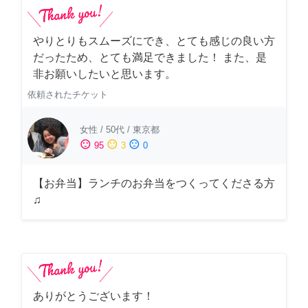
やりとりもスムーズにでき、とても感じの良い方
だったため、とても満足できました！ また、是
非お願いしたいと思います。
依頼されたチケット
女性
/
50代
/
東京都
sentiment_satisfied
sentiment_neutral
sentiment_dissatisfied
95
3
0
【お弁当】ランチのお弁当をつくってくださる方
♫
ありがとうございます！