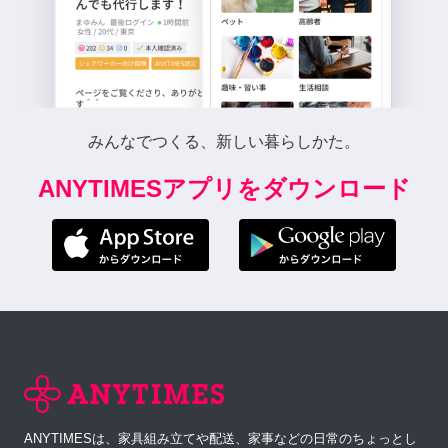
みんなでつくる、新しい暮らしかた。
ANYTIMESアプリをダウンロード
ANYTIMESは、家具組み立てや配送、家事などの日常のちょっとし