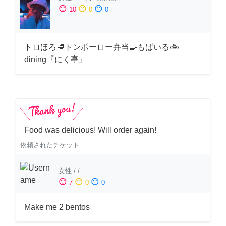
sentiment_satisfied
sentiment_neutral
sentiment_dissatisfied
10
0
0
トロほろ🥩トンポーロー弁当🍳もばいる🚲
dining『にく亭』
Food was delicious! Will order again!
依頼されたチケット
女性
/
/
sentiment_satisfied
sentiment_neutral
sentiment_dissatisfied
7
0
0
Make me 2 bentos