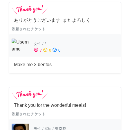
ありがとうございます. またよろしく
依頼されたチケット
女性
/
/
sentiment_satisfied
sentiment_neutral
sentiment_dissatisfied
7
0
0
Make me 2 bentos
Thank you for the wonderful meals!
依頼されたチケット
男性
/
40's
/
東京都