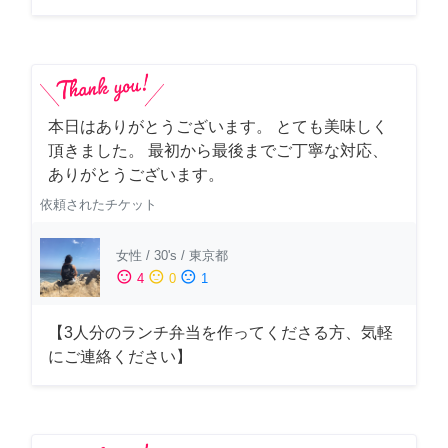
本日はありがとうございます。 とても美味しく
頂きました。 最初から最後までご丁寧な対応、
ありがとうございます。
依頼されたチケット
女性
/
30's
/
東京都
sentiment_satisfied
sentiment_neutral
sentiment_dissatisfied
4
0
1
【3人分のランチ弁当を作ってくださる方、気軽
にご連絡ください】