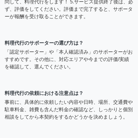
問して、料理代行をします！ 5.サービス提供終了後は、必
ず、評価をしてください。評価まで完了すると、サポータ
ーが報酬を受け取ることができます。
料理代行のサポーターの選び方は？
「認定サポーター」や「本人確認済み」のサポーターがお
すすめです。その他に、対応エリアや今までの評価/実績
を確認して、選んでください。
料理代行の依頼における注意点は？
事前に、具体的に依頼したい内容や日時、場所、交通費や
駐車料金、雑費も含んだ料金の確認など、しっかりと個別
相談をしてから本契約をするかどうかを決めましょう。