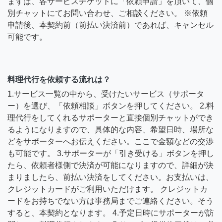
まずは、各サービスチケットに「依頼申請」を頂いて、個
別チャットにてお問い合わせ、ご相談ください。 ※依頼
申請後、本契約前（前払い決済前）であれば、キャンセル
可能です。
料理代行を依頼する流れは？
1.サービス一覧の中から、受けたいサービス（サポータ
ー）を選び、「依頼相談」ボタンを押してください。 2.料
理代行をしてくれるサポーターと直接個別チャットができ
るようになりますので、具体的な内容、希望日時、場所な
どをサポーターへお伝えください。ここで金額などの交渉
も可能です。 3.サポーターが「引き受ける」ボタンを押し
たら、依頼者様側で決済が可能になりますので、詳細が決
まりましたら、前払い決済をしてください。お支払いは、
クレジットカードがご利用いただけます。 クレジットカ
ードをお持ちでない方は事務局までご連絡ください。そう
すると、本契約となります。 4.予定日時にサポーターが訪