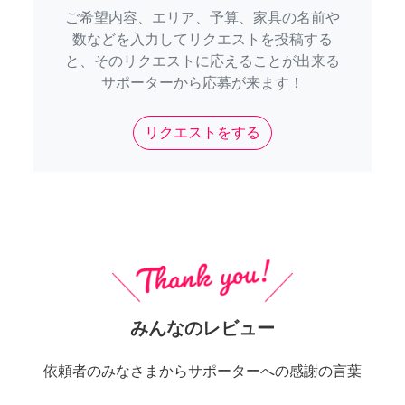
ご希望内容、エリア、予算、家具の名前や
数などを入力してリクエストを投稿する
と、そのリクエストに応えることが出来る
サポーターから応募が来ます！
リクエストをする
みんなのレビュー
依頼者のみなさまからサポーターへの感謝の言葉