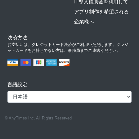
IT導入補助金を利用して
アプリ制作を希望される
企業様へ
決済方法
お支払いは、クレジットカード決済がご利用いただけます。クレジ
ットカードをお持ちでない方は、事務局までご連絡ください。
言語設定
© AnyTimes Inc. All Rights Reserved