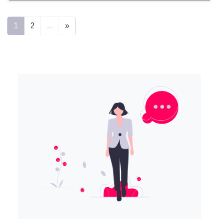
1
2
...
»