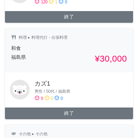
sentiment_satisfied
sentiment_neutral
sentiment_dissatisfied
120
1
0
終了
restaurant
料理
▸ 料理代行・出張料理
和食
¥30,000
福島県
カズ1
男性
/
50代
/
福島県
sentiment_satisfied
sentiment_neutral
sentiment_dissatisfied
0
0
0
終了
attachment
その他
▸ その他