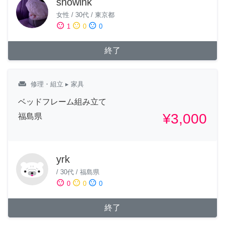
snowink
女性
/
30代
/
東京都
sentiment_satisfied
sentiment_neutral
sentiment_dissatisfied
1
0
0
終了
weekend
修理・組立
▸ 家具
ベッドフレーム組み立て
¥3,000
福島県
yrk
/
30代
/
福島県
sentiment_satisfied
sentiment_neutral
sentiment_dissatisfied
0
0
0
終了