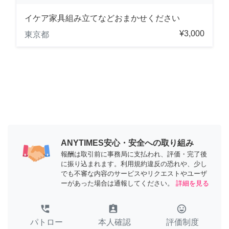
イケア家具組み立てなどおまかせください
¥3,000
東京都
ANYTIMES安心・安全への取り組み
報酬は取引前に事務局に支払われ、評価・完了後
に振り込まれます。利用規約違反の恐れや、少し
でも不審な内容のサービスやリクエストやユーザ
ーがあった場合は通報してください。
詳細を見る
perm_phone_msg
assignment_ind
tag_faces
パトロー
本人確認
評価制度