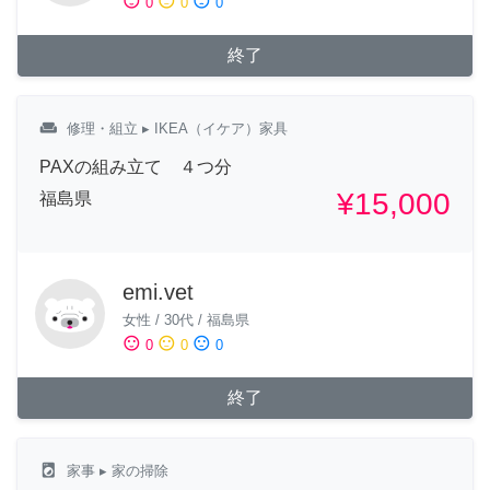
sentiment_satisfied
sentiment_neutral
sentiment_dissatisfied
0
0
0
終了
weekend
修理・組立
▸ IKEA（イケア）家具
PAXの組み立て ４つ分
¥15,000
福島県
emi.vet
女性
/
30代
/
福島県
sentiment_satisfied
sentiment_neutral
sentiment_dissatisfied
0
0
0
終了
local_laundry_service
家事
▸ 家の掃除