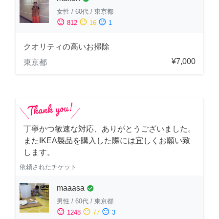
女性
/
60代
/
東京都
sentiment_satisfied
sentiment_neutral
sentiment_dissatisfied
812
16
1
クオリティの高いお掃除
¥7,000
東京都
丁寧かつ敏速な対応、ありがとうございました。
またIKEA製品を購入した際には宜しくお願い致
します。
依頼されたチケット
maaasa
check_circle
男性
/
60代
/
東京都
sentiment_satisfied
sentiment_neutral
sentiment_dissatisfied
1248
77
3