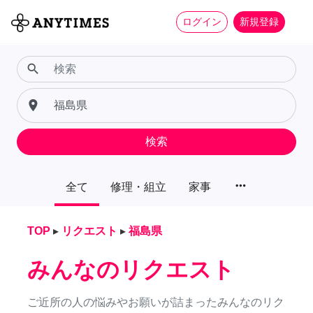
ログイン
新規登録
search
place
検索
more_horiz
全て
修理・組立
家事
TOP
▸
リクエスト
▸
福島県
みんなのリクエスト
ご近所の人の悩みやお願いが詰まったみんなのリク