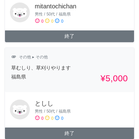
mitantochichan
男性
/
50代
/
福島県
sentiment_satisfied
sentiment_neutral
sentiment_dissatisfied
0
0
0
終了
attachment
その他
▸ その他
草むしり、草刈りやります
¥5,000
福島県
としし
男性
/
50代
/
福島県
sentiment_satisfied
sentiment_neutral
sentiment_dissatisfied
0
0
0
終了