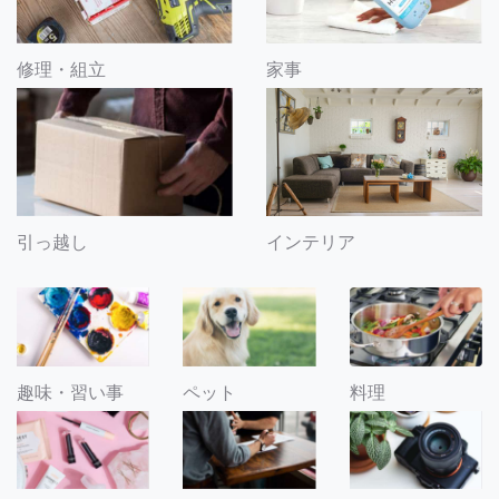
修理・組立
家事
引っ越し
インテリア
趣味・習い事
ペット
料理