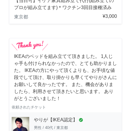
【当日可】イケア家具組み立て代行(組み立ての
プロが組み立てます)＊ワクチン3回目接種済み
¥3,000
東京都
IKEAのベッドを組み立てて頂きました。 1人じ
ゃ手も付けられなかったので、とても助かりまし
た。 IKEAの方にやって頂くよりも、お手頃な値
段でして頂け、取り掛かりも早くてやりがさんに
お願いして良かったです。 また、機会がありま
したら、利用させて頂きたいと思います。 あり
がとうございました！
依頼されたチケット
やりが【IKEA認定】
check_circle
男性
/
40代
/
東京都