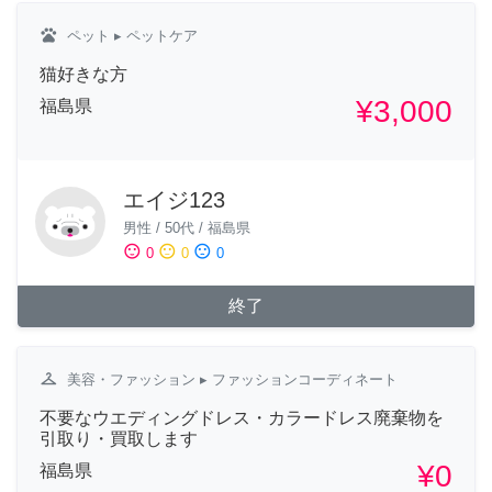
pets
ペット
▸ ペットケア
猫好きな方
¥3,000
福島県
エイジ123
男性
/
50代
/
福島県
sentiment_satisfied
sentiment_neutral
sentiment_dissatisfied
0
0
0
終了
checkroom
美容・ファッション
▸ ファッションコーディネート
不要なウエディングドレス・カラードレス廃棄物を
引取り・買取します
¥0
福島県