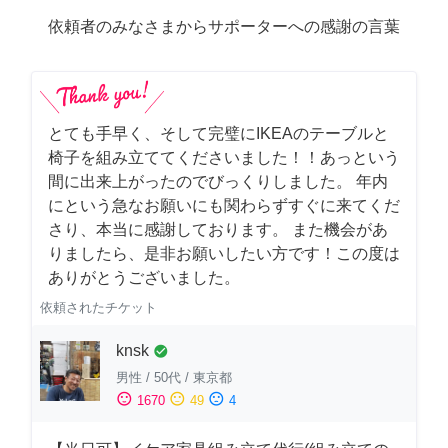
依頼者のみなさまからサポーターへの感謝の言葉
とても手早く、そして完璧にIKEAのテーブルと
椅子を組み立ててくださいました！！あっという
間に出来上がったのでびっくりしました。 年内
にという急なお願いにも関わらずすぐに来てくだ
さり、本当に感謝しております。 また機会があ
りましたら、是非お願いしたい方です！この度は
ありがとうございました。
依頼されたチケット
knsk
check_circle
男性
/
50代
/
東京都
sentiment_satisfied
sentiment_neutral
sentiment_dissatisfied
1670
49
4