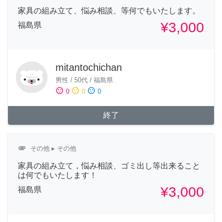
家具の組み立て、悩み相談、等何でもいたします。
¥3,000
福島県
mitantochichan
男性
/
50代
/
福島県
sentiment_satisfied
sentiment_neutral
sentiment_dissatisfied
0
0
0
終了
attachment
その他
▸ その他
家具の組み立て，悩み相談、ゴミ出し等出来ること
は何でもいたします！
¥3,000
福島県