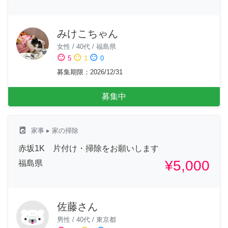
みけこちゃん
女性
/
40代
/
福島県
sentiment_satisfied
sentiment_neutral
sentiment_dissatisfied
5
1
0
募集期限
：
2026/12/31
募集中
local_laundry_service
家事
▸ 家の掃除
赤坂1K 片付け・掃除をお願いします
¥5,000
福島県
佐藤さん
男性
/
40代
/
東京都