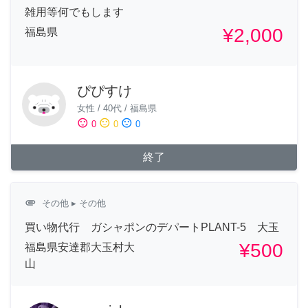
雑用等何でもします
¥2,000
福島県
ぴぴすけ
女性
/
40代
/
福島県
sentiment_satisfied
sentiment_neutral
sentiment_dissatisfied
0
0
0
終了
attachment
その他
▸ その他
買い物代行 ガシャポンのデパートPLANT-5 大玉
¥500
福島県安達郡大玉村大
山