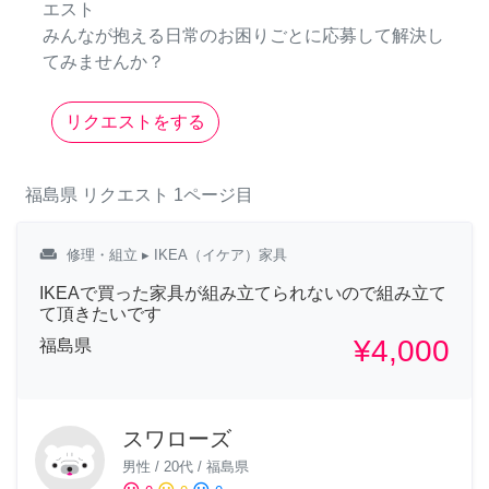
エスト
みんなが抱える日常のお困りごとに応募して解決し
てみませんか？
リクエストをする
福島県
リクエスト
1ページ目
weekend
修理・組立
▸ IKEA（イケア）家具
IKEAで買った家具が組み立てられないので組み立て
て頂きたいです
¥4,000
福島県
スワローズ
男性
/
20代
/
福島県