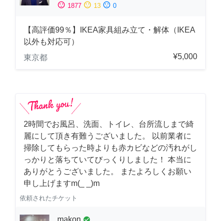
sentiment_satisfied
sentiment_neutral
sentiment_dissatisfied
1877
13
0
【高評価99％】IKEA家具組み立て・解体（IKEA
以外も対応可）
¥5,000
東京都
2時間でお風呂、洗面、トイレ、台所流しまで綺
麗にして頂き有難うございました。 以前業者に
掃除してもらった時よりも赤カビなどの汚れがし
っかりと落ちていてびっくりしました！ 本当に
ありがとうございました。 またよろしくお願い
申し上げますm(_ _)m
依頼されたチケット
makon
check_circle