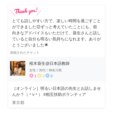
とても話しやすい方で、楽しい時間を過ごすこと
ができました😊ずっと考えていたことにも、前
向きなアドバイスもいただけて、葵生さんと話し
ていると自分も明るい気持ちになれます。ありが
とうございました🌟
依頼されたチケット
桜木葵生@日本語教師
女性
/
30代
/
神奈川県
sentiment_satisfied
sentiment_neutral
sentiment_dissatisfied
1
0
0
［オンライン］明るい日本語の先生とお話しませ
んか？（＾ν＾） #相互扶助ボランティア
東京都