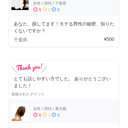
女性
/
30代
/
千葉県
sentiment_satisfied
sentiment_neutral
sentiment_dissatisfied
5
0
0
あなた、損してます！モテる男性の秘密、知りた
くないですか？
¥500
千葉県
とても話しやすい方でした。 ありがとうござい
ました！
依頼されたチケット
女性
/
30代
/
東京都
sentiment_satisfied
sentiment_neutral
sentiment_dissatisfied
6
1
0