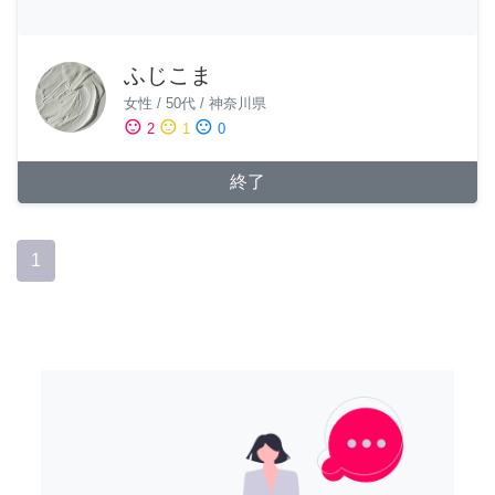
ふじこま
女性
/
50代
/
神奈川県
sentiment_satisfied
sentiment_neutral
sentiment_dissatisfied
2
1
0
終了
1