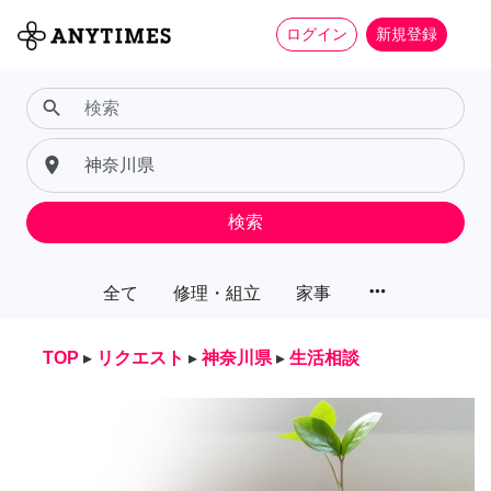
ログイン
新規登録
search
place
検索
more_horiz
全て
修理・組立
家事
TOP
▸
リクエスト
▸
神奈川県
▸
生活相談