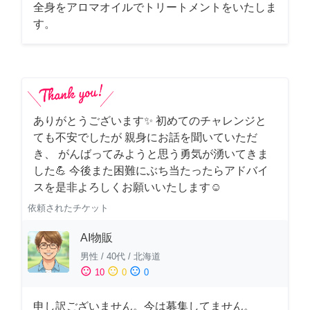
全身をアロマオイルでトリートメントをいたしま
す。
ありがとうございます✨ 初めてのチャレンジと
ても不安でしたが 親身にお話を聞いていただ
き、 がんばってみようと思う勇気が湧いてきま
した💪 今後また困難にぶち当たったらアドバイ
スを是非よろしくお願いいたします☺️
依頼されたチケット
AI物販
男性
/
40代
/
北海道
sentiment_satisfied
sentiment_neutral
sentiment_dissatisfied
10
0
0
申し訳ございません。今は募集してません。