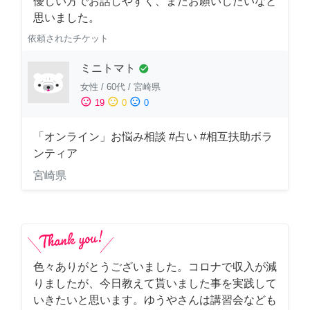
優しい方でお話しやすく、またお願いしたいなと
思いました。
依頼されたチケット
ミニトマト
check_circle
女性
/
60代
/
宮崎県
sentiment_satisfied
sentiment_neutral
sentiment_dissatisfied
19
0
0
「オンライン」お悩み相談 #占い #相互扶助ボラ
ンティア
宮崎県
色々ありがとうございました。コロナで収入が減
りましたが、今日教えて貰いました事を実践して
いきたいと思います。ゆうやさんは講習会なども