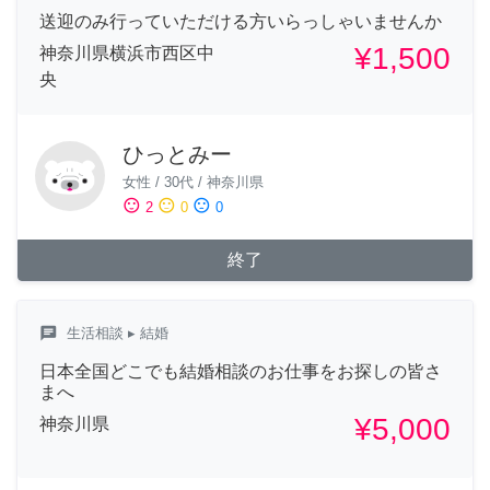
送迎のみ行っていただける方いらっしゃいませんか
¥1,500
神奈川県横浜市西区中
央
ひっとみー
女性
/
30代
/
神奈川県
sentiment_satisfied
sentiment_neutral
sentiment_dissatisfied
2
0
0
終了
chat
生活相談
▸ 結婚
日本全国どこでも結婚相談のお仕事をお探しの皆さ
まへ
¥5,000
神奈川県