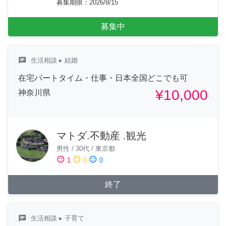
募集期限
：
2026/8/15
募集中
chat
生活相談
▸ 結婚
在宅パートタイム・仕事・日本全国どこでも可
¥10,000
神奈川県
マトダ.不動産 .観光
男性
/
30代
/
東京都
sentiment_satisfied
sentiment_neutral
sentiment_dissatisfied
1
0
0
終了
chat
生活相談
▸ 子育て