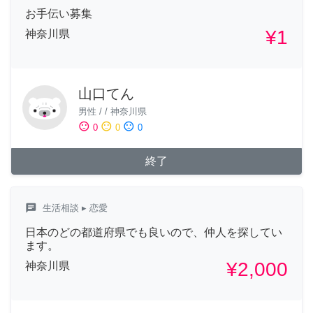
お手伝い募集
¥1
神奈川県
山口てん
男性
/
/
神奈川県
sentiment_satisfied
sentiment_neutral
sentiment_dissatisfied
0
0
0
終了
chat
生活相談
▸ 恋愛
日本のどの都道府県でも良いので、仲人を探してい
ます。
¥2,000
神奈川県