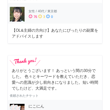
女性
/
40代
/
東京都
sentiment_satisfied
sentiment_neutral
sentiment_dissatisfied
76
3
0
【OL&主婦の方向け】あなたにぴったりの副業を
アドバイスします
ありがとうございます！ あっという間の30分で
した。 色々とキーワードを教えていただき、恋
愛への意識が少し前向きになりました。短い時間
でしたけど、大満足です。
依頼されたチケット
にこにん