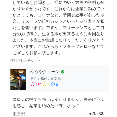
しているとお聞きし、掃除のやり方等の説明も分
かりやすかったです。これからは企業に勤めてい
たとしても、コロナなど、予期せぬ事があった場
合、リストラや給料カットといったシワ寄せが私
たちを襲います。ですが、フリーランスとして自
分の力で稼ぐ、生きる事が出来るように今回なり
ました。本当にお世話になりました。ありがとう
ございます。これからもアフターフォローなどで
も宜しくお願い致します。
依頼されたチケット
ゆうやクリーン
check_circle
男性
/
40代
/
東京都
sentiment_satisfied
sentiment_neutral
sentiment_dissatisfied
150
1
0
コロナの中でも売上は変わりません。将来に不安
を感じ、副業を始めたい方、さらに
¥20,000
東京都