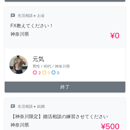
chat
生活相談
▸ お金
FX教えてください！
¥0
神奈川県
元気
男性
/
40代
/
神奈川県
sentiment_satisfied
sentiment_neutral
sentiment_dissatisfied
2
0
0
終了
chat
生活相談
▸ 結婚
【神奈川限定】婚活相談の練習させてください
¥500
神奈川県