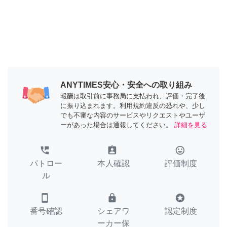
ANYTIMES安心・安全への取り組み
報酬は取引前に事務局に支払われ、評価・完了後
に振り込まれます。利用規約違反の恐れや、少し
でも不審な内容のサービスやリクエストやユーザ
ーがあった場合は通報してください。
詳細を見る
perm_phone_msg
assignment_ind
tag_faces
パトロー
本人確認
評価制度
ル
smartphone
lock
stars
番号確認
シェアワ
認定制度
ーカー保