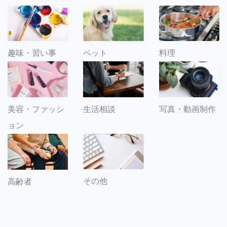
趣味・習い事
ペット
料理
美容・ファッシ
生活相談
写真・動画制作
ョン
その他
高齢者