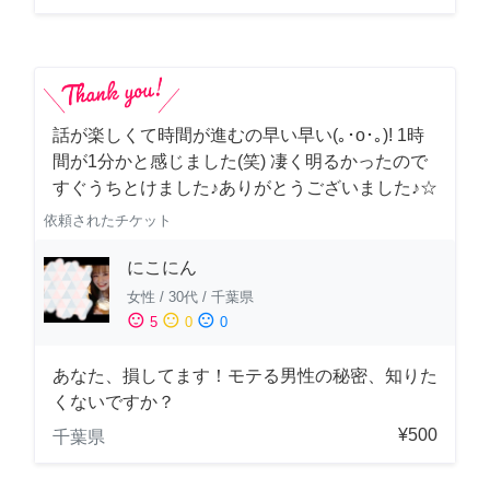
話が楽しくて時間が進むの早い早い(｡･о･｡)! 1時
間が1分かと感じました(笑) 凄く明るかったので
すぐうちとけました♪ありがとうございました♪☆
依頼されたチケット
にこにん
女性
/
30代
/
千葉県
sentiment_satisfied
sentiment_neutral
sentiment_dissatisfied
5
0
0
あなた、損してます！モテる男性の秘密、知りた
くないですか？
¥500
千葉県