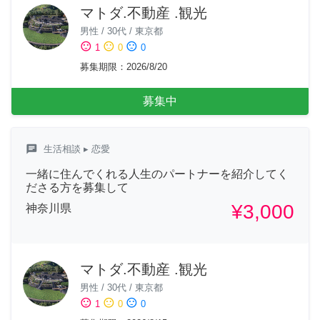
マトダ.不動産 .観光
男性
/
30代
/
東京都
sentiment_satisfied
sentiment_neutral
sentiment_dissatisfied
1
0
0
募集期限
：
2026/8/20
募集中
chat
生活相談
▸ 恋愛
一緒に住んでくれる人生のパートナーを紹介してく
ださる方を募集して
¥3,000
神奈川県
マトダ.不動産 .観光
男性
/
30代
/
東京都
sentiment_satisfied
sentiment_neutral
sentiment_dissatisfied
1
0
0