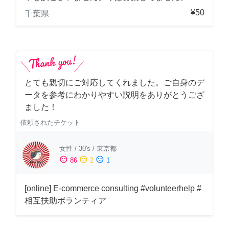
¥50
千葉県
とても親切にご対応してくれました。ご自身のデ
ータを参考にわかりやすい説明をありがとうござ
ました！
依頼されたチケット
女性
/
30's
/
東京都
sentiment_satisfied
sentiment_neutral
sentiment_dissatisfied
86
2
1
[online] E-commerce consulting #volunteerhelp #
相互扶助ボランティア