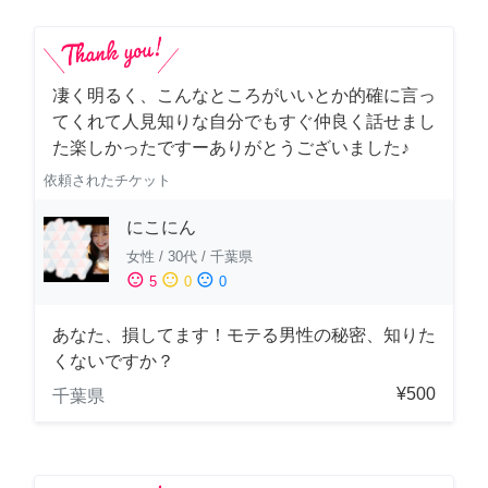
凄く明るく、こんなところがいいとか的確に言っ
てくれて人見知りな自分でもすぐ仲良く話せまし
た楽しかったですーありがとうございました♪
依頼されたチケット
にこにん
女性
/
30代
/
千葉県
sentiment_satisfied
sentiment_neutral
sentiment_dissatisfied
5
0
0
あなた、損してます！モテる男性の秘密、知りた
くないですか？
¥500
千葉県