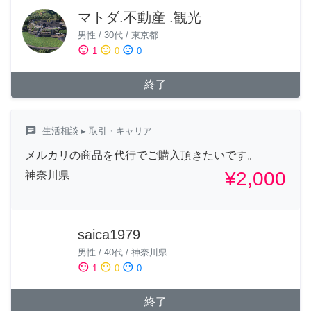
マトダ.不動産 .観光
男性
/
30代
/
東京都
sentiment_satisfied
sentiment_neutral
sentiment_dissatisfied
1
0
0
終了
chat
生活相談
▸ 取引・キャリア
メルカリの商品を代行でご購入頂きたいです。
¥2,000
神奈川県
saica1979
男性
/
40代
/
神奈川県
sentiment_satisfied
sentiment_neutral
sentiment_dissatisfied
1
0
0
終了