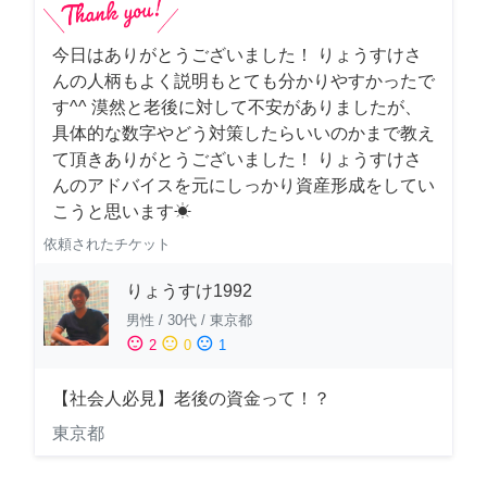
今日はありがとうございました！ りょうすけさ
んの人柄もよく説明もとても分かりやすかったで
す^^ 漠然と老後に対して不安がありましたが、
具体的な数字やどう対策したらいいのかまで教え
て頂きありがとうございました！ りょうすけさ
んのアドバイスを元にしっかり資産形成をしてい
こうと思います☀︎
依頼されたチケット
りょうすけ1992
男性
/
30代
/
東京都
sentiment_satisfied
sentiment_neutral
sentiment_dissatisfied
2
0
1
【社会人必見】老後の資金って！？
東京都