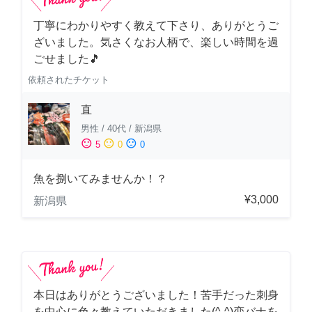
丁寧にわかりやすく教えて下さり、ありがとうご
ざいました。気さくなお人柄で、楽しい時間を過
ごせました🎵
依頼されたチケット
直
男性
/
40代
/
新潟県
sentiment_satisfied
sentiment_neutral
sentiment_dissatisfied
5
0
0
魚を捌いてみませんか！？
¥3,000
新潟県
本日はありがとうございました！苦手だった刺身
を中心に色々教えていただきました(^-^)恋バナを