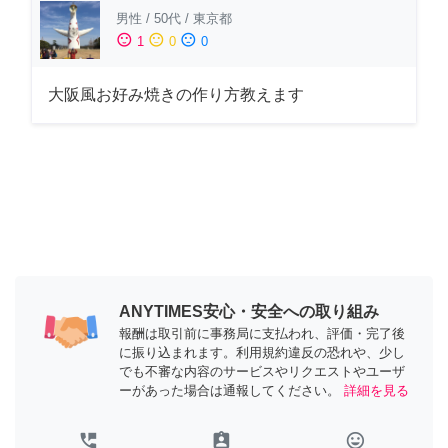
男性
/
50代
/
東京都
sentiment_satisfied
sentiment_neutral
sentiment_dissatisfied
1
0
0
大阪風お好み焼きの作り方教えます
ANYTIMES安心・安全への取り組み
報酬は取引前に事務局に支払われ、評価・完了後
に振り込まれます。利用規約違反の恐れや、少し
でも不審な内容のサービスやリクエストやユーザ
ーがあった場合は通報してください。
詳細を見る
perm_phone_msg
assignment_ind
tag_faces