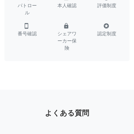
パトロー
本人確認
評価制度
ル
smartphone
lock
stars
番号確認
シェアワ
認定制度
ーカー保
険
よくある質問