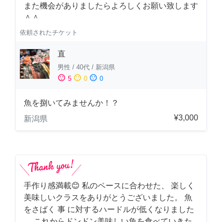
また機会がありましたらよろしくお願い致します
＾＾
依頼されたチケット
直
男性
/
40代
/
新潟県
sentiment_satisfied
sentiment_neutral
sentiment_dissatisfied
5
0
0
魚を捌いてみませんか！？
¥3,000
新潟県
手作り感満載😊 私のペースに合わせた、 楽しく
美味しいクラスをありがとうございました。 魚
をさばく 事 に対するハードルが低くなりました
。 これからドンドン美味しい魚を食べていきた