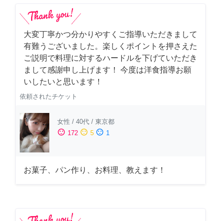
大変丁寧かつ分かりやすくご指導いただきまして
有難うございました。楽しくポイントを押さえた
ご説明で料理に対するハードルを下げていただき
まして感謝申し上げます！ 今度は洋食指導お願
いしたいと思います！
依頼されたチケット
女性
/
40代
/
東京都
sentiment_satisfied
sentiment_neutral
sentiment_dissatisfied
172
5
1
お菓子、パン作り、お料理、教えます！