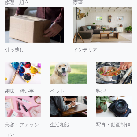
修理・組立
家事
引っ越し
インテリア
趣味・習い事
ペット
料理
美容・ファッシ
生活相談
写真・動画制作
ョン