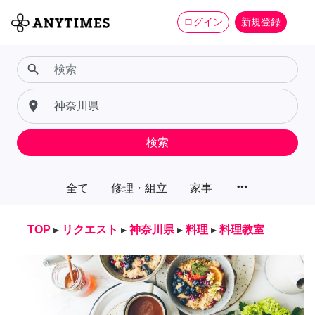
ログイン
新規登録
search
place
検索
more_horiz
全て
修理・組立
家事
TOP
▸
リクエスト
▸
神奈川県
▸
料理
▸
料理教室