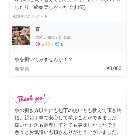
したり、終始楽しかったです(笑)
依頼されたチケット
直
男性
/
40代
/
新潟県
sentiment_satisfied
sentiment_neutral
sentiment_dissatisfied
5
0
0
魚を捌いてみませんか！？
¥3,000
新潟県
魚の捌き方以外にも包丁の使い方も教えて頂き終
始、親切丁寧で安心して学ぶことができました。
捌いたお魚も調理してとても美味しかったです。
色々とお気遣いも頂きありがとうございました。