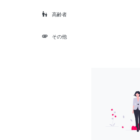
escalator_warning
高齢者
attachment
その他