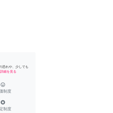
の恐れや、少しでも
詳細を見る
tag_faces
価制度
stars
定制度