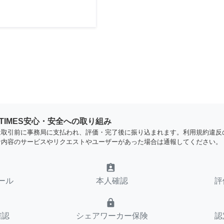
YTIMES安心・安全への取り組み
は取引前に事務局に支払われ、評価・完了後に振り込まれます。利用規約違反
な内容のサービスやリクエストやユーザーがあった場合は通報してください。
assignment_ind
ール
本人確認
評
lock
確認
シェアワーカー保険
認