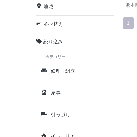
熊本
place
地域
sort
1
並べ替え
local_offer
絞り込み
カテゴリー
weekend
修理・組立
local_laundry_service
家事
local_shipping
引っ越し
home
インテリア