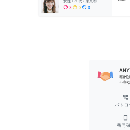
女性
/
30代
/
東京都
sentiment_satisfied
sentiment_neutral
sentiment_dissatisfied
3
0
0
AN
報酬
不審
perm_phone_msg
パトロ
smartphone
番号