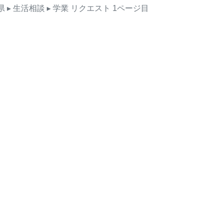
県
▸ 生活相談
▸ 学業
リクエスト
1ページ目