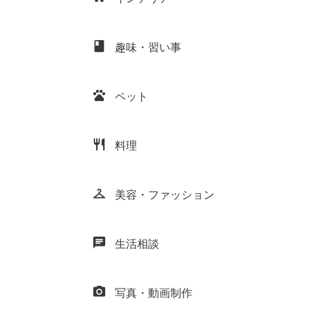
class
趣味・習い事
pets
ペット
restaurant
料理
checkroom
美容・ファッション
chat
生活相談
camera_alt
写真・動画制作