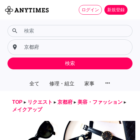
ログイン
新規登録
search
place
検索
more_horiz
全て
修理・組立
家事
TOP
▸
リクエスト
▸
京都府
▸
美容・ファッション
▸
メイクアップ