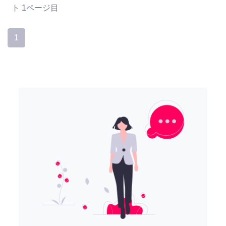
ト
1ページ目
1