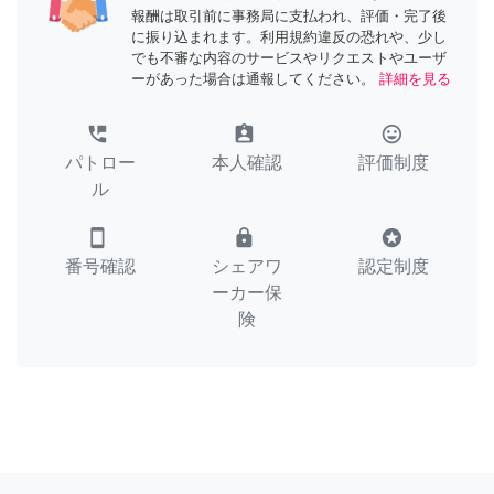
報酬は取引前に事務局に支払われ、評価・完了後
に振り込まれます。利用規約違反の恐れや、少し
でも不審な内容のサービスやリクエストやユーザ
ーがあった場合は通報してください。
詳細を見る
perm_phone_msg
assignment_ind
tag_faces
パトロー
本人確認
評価制度
ル
smartphone
lock
stars
番号確認
シェアワ
認定制度
ーカー保
険