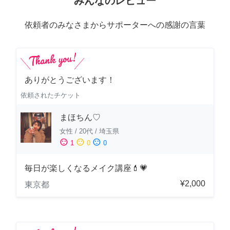
みんなのレビュー
依頼者のみなさまからサポーターへの感謝の言葉
ありがとうございます！
依頼されたチケット
まほちん♡
女性
/
20代
/
埼玉県
sentiment_satisfied
sentiment_neutral
sentiment_dissatisfied
1
0
0
毎日が楽しくなるメイク講座💄💗
¥2,000
東京都