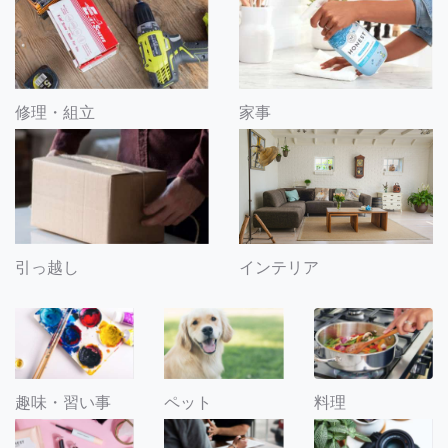
修理・組立
家事
引っ越し
インテリア
趣味・習い事
ペット
料理