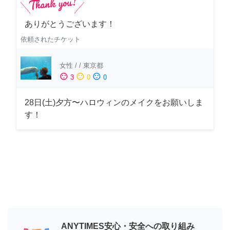
ありがとうございます！
依頼されたチケット
女性
/
/
東京都
sentiment_satisfied
sentiment_neutral
sentiment_dissatisfied
3
0
0
28日(土)夕方〜ハロウィンのメイクをお願いしま
す！
ANYTIMES安心・安全への取り組み