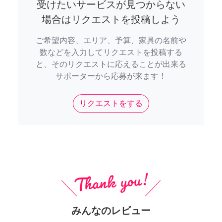
受けたいサービスが見つからない
場合はリクエストを投稿しよう
ご希望内容、エリア、予算、家具の名前や
数などを入力してリクエストを投稿する
と、そのリクエストに応えることが出来る
サポーターから応募が来ます！
リクエストをする
みんなのレビュー