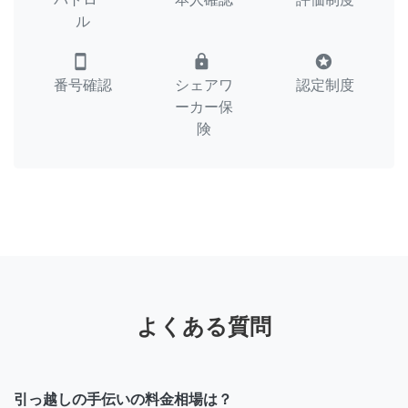
ル
smartphone
lock
stars
番号確認
シェアワ
認定制度
ーカー保
険
よくある質問
引っ越しの手伝いの料金相場は？