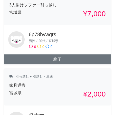
3人掛けソファー引っ越し
¥7,000
宮城県
6p78hvwqrs
男性
/
20代
/
宮城県
sentiment_satisfied
sentiment_neutral
sentiment_dissatisfied
0
0
0
終了
local_shipping
引っ越し
▸ 引越し・運送
家具運搬
¥2,000
宮城県
タナー