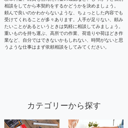
相談をしてから本契約をするかどうかを決めましょう。
頼んで良いのかわからないような、ちょっとした内容でも
受けてくれることが多々あります。人手が足りない、頼み
たいことがあるというときは気軽に相談してみましょう。
重いものを持ち運ぶ、高所での作業、荷造りや荷ほどき作
業など、自分ではできないかもしれない、時間がないと思
うような仕事はまず依頼相談をしてみてください。
カテゴリーから探す