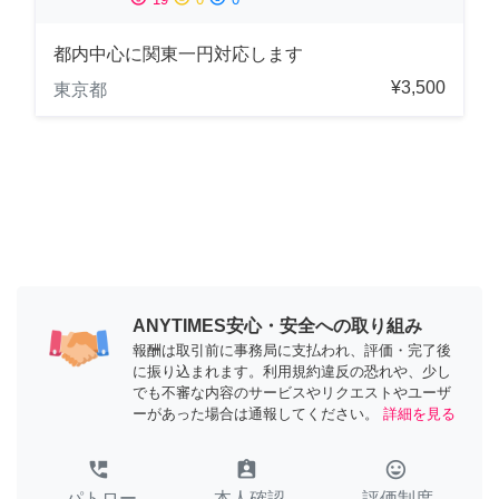
都内中心に関東一円対応します
¥3,500
東京都
ANYTIMES安心・安全への取り組み
報酬は取引前に事務局に支払われ、評価・完了後
に振り込まれます。利用規約違反の恐れや、少し
でも不審な内容のサービスやリクエストやユーザ
ーがあった場合は通報してください。
詳細を見る
perm_phone_msg
assignment_ind
tag_faces
パトロー
本人確認
評価制度