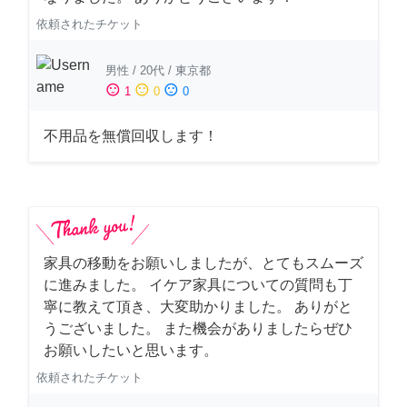
依頼されたチケット
男性
/
20代
/
東京都
sentiment_satisfied
sentiment_neutral
sentiment_dissatisfied
1
0
0
不用品を無償回収します！
家具の移動をお願いしましたが、とてもスムーズ
に進みました。 イケア家具についての質問も丁
寧に教えて頂き、大変助かりました。 ありがと
うございました。 また機会がありましたらぜひ
お願いしたいと思います。
依頼されたチケット