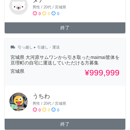
男性
/
20代
/
宮城県
sentiment_satisfied
sentiment_neutral
sentiment_dissatisfied
0
0
0
終了
local_shipping
引っ越し
▸ 引越し・運送
宮城県 大河原サムワンから引き取ったmaimai筐体を
亘理町の自宅に運送していただける方募集
¥999,999
宮城県
うちわ
男性
/
20代
/
宮城県
sentiment_satisfied
sentiment_neutral
sentiment_dissatisfied
0
0
0
終了