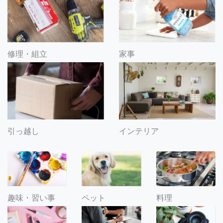
修理・組立
家事
引っ越し
インテリア
趣味・習い事
ペット
料理