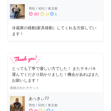
男性
/
40代
/
東京都
sentiment_satisfied
sentiment_neutral
sentiment_dissatisfied
257
14
1
冷蔵庫の移動(家具移動）してくれる方探してい
ます！
とっても丁寧で優しい方でした！ またテキパキ
運んでくださり助かりました！機会があればまた
お願いします！
依頼されたチケット
あっきぃ77
男性
/
50代
/
東京都
sentiment_satisfied
sentiment_neutral
sentiment_dissatisfied
19
0
0