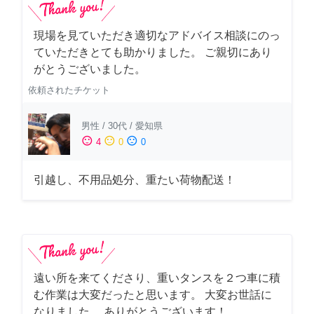
現場を見ていただき適切なアドバイス相談にのっ
ていただきとても助かりました。 ご親切にあり
がとうございました。
依頼されたチケット
男性
/
30代
/
愛知県
sentiment_satisfied
sentiment_neutral
sentiment_dissatisfied
4
0
0
引越し、不用品処分、重たい荷物配送！
遠い所を来てくださり、重いタンスを２つ車に積
む作業は大変だったと思います。 大変お世話に
なりました。 ありがとうございます！