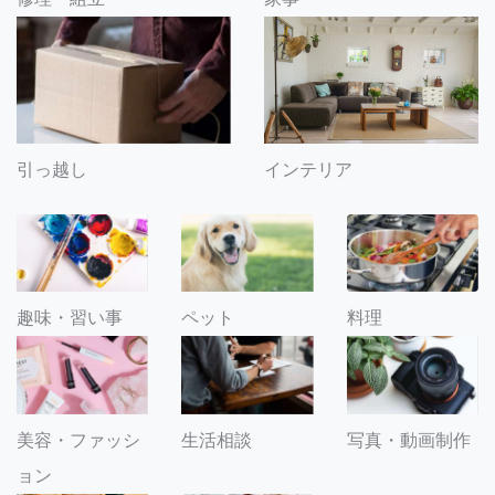
引っ越し
インテリア
趣味・習い事
ペット
料理
美容・ファッシ
生活相談
写真・動画制作
ョン