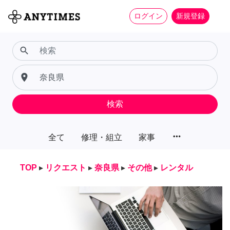
ログイン
新規登録
search
place
検索
more_horiz
全て
修理・組立
家事
TOP
▸
リクエスト
▸
奈良県
▸
その他
▸
レンタル