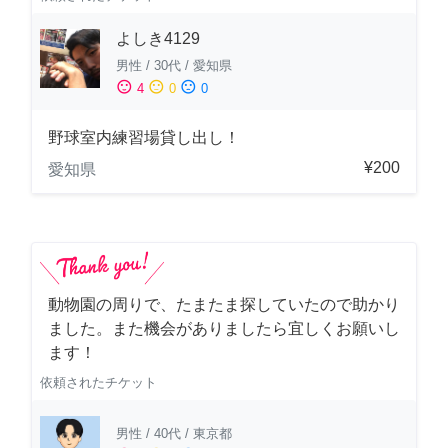
よしき4129
男性
/
30代
/
愛知県
sentiment_satisfied
sentiment_neutral
sentiment_dissatisfied
4
0
0
野球室内練習場貸し出し！
¥200
愛知県
動物園の周りで、たまたま探していたので助かり
ました。また機会がありましたら宜しくお願いし
ます！
依頼されたチケット
男性
/
40代
/
東京都