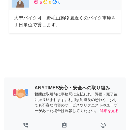
sentiment_satisfied
sentiment_neutral
sentiment_dissatisfied
6
0
0
大型バイク可 野毛山動物園近くのバイク車庫を
１日単位で貸します。
ANYTIMES安心・安全への取り組み
報酬は取引前に事務局に支払われ、評価・完了後
に振り込まれます。利用規約違反の恐れや、少し
でも不審な内容のサービスやリクエストやユーザ
ーがあった場合は通報してください。
詳細を見る
perm_phone_msg
assignment_ind
tag_faces