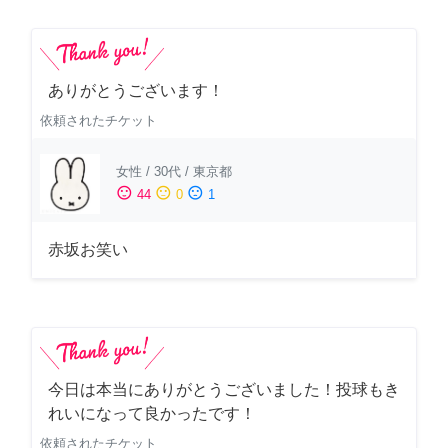
ありがとうございます！
依頼されたチケット
女性
/
30代
/
東京都
sentiment_satisfied
sentiment_neutral
sentiment_dissatisfied
44
0
1
赤坂お笑い
今日は本当にありがとうございました！投球もき
れいになって良かったです！
依頼されたチケット