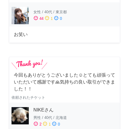
女性
/
40代
/
東京都
sentiment_satisfied
sentiment_neutral
sentiment_dissatisfied
44
1
0
お笑い
今回もありがとうございました☺️とても頑張って
いただいて感謝です🙏気持ちの良い取引ができま
した！！
依頼されたチケット
NIKEさん
男性
/
40代
/
北海道
sentiment_satisfied
sentiment_neutral
sentiment_dissatisfied
2
1
0