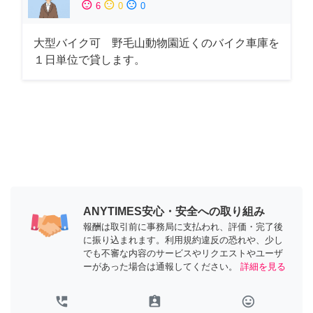
sentiment_satisfied
sentiment_neutral
sentiment_dissatisfied
6
0
0
大型バイク可 野毛山動物園近くのバイク車庫を
１日単位で貸します。
ANYTIMES安心・安全への取り組み
報酬は取引前に事務局に支払われ、評価・完了後
に振り込まれます。利用規約違反の恐れや、少し
でも不審な内容のサービスやリクエストやユーザ
ーがあった場合は通報してください。
詳細を見る
perm_phone_msg
assignment_ind
tag_faces