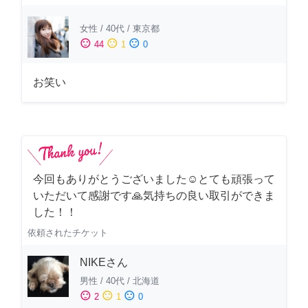
女性
/
40代
/
東京都
sentiment_satisfied
sentiment_neutral
sentiment_dissatisfied
44
1
0
お笑い
今回もありがとうございました☺️とても頑張って
いただいて感謝です🙏気持ちの良い取引ができま
した！！
依頼されたチケット
NIKEさん
男性
/
40代
/
北海道
sentiment_satisfied
sentiment_neutral
sentiment_dissatisfied
2
1
0