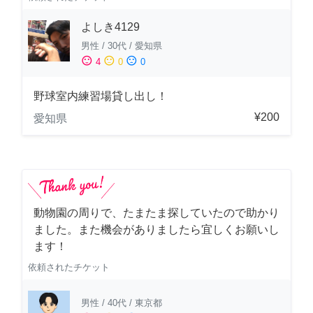
よしき4129
男性
/
30代
/
愛知県
sentiment_satisfied
sentiment_neutral
sentiment_dissatisfied
4
0
0
野球室内練習場貸し出し！
¥200
愛知県
動物園の周りで、たまたま探していたので助かり
ました。また機会がありましたら宜しくお願いし
ます！
依頼されたチケット
男性
/
40代
/
東京都