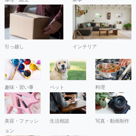
引っ越し
インテリア
趣味・習い事
ペット
料理
美容・ファッシ
生活相談
写真・動画制作
ョン