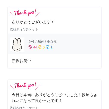
ありがとうございます！
依頼されたチケット
女性
/
30代
/
東京都
sentiment_satisfied
sentiment_neutral
sentiment_dissatisfied
44
0
1
赤坂お笑い
今日は本当にありがとうございました！投球もき
れいになって良かったです！
依頼されたチケット