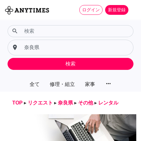
ログイン
新規登録
search
place
検索
more_horiz
全て
修理・組立
家事
TOP
▸
リクエスト
▸
奈良県
▸
その他
▸
レンタル