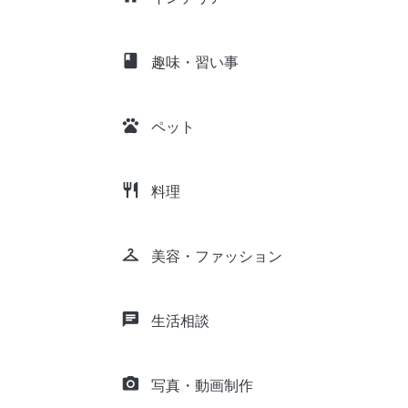
class
趣味・習い事
pets
ペット
restaurant
料理
checkroom
美容・ファッション
chat
生活相談
camera_alt
写真・動画制作