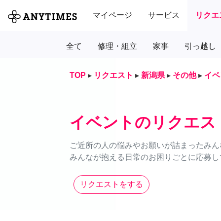
マイページ
サービス
リクエ
全て
修理・組立
家事
引っ越し
TOP
▸
リクエスト
▸
新潟県
▸
その他
▸
イベ
イベントのリクエス
ご近所の人の悩みやお願いが詰まったみん
みんなが抱える日常のお困りごとに応募し
リクエストをする