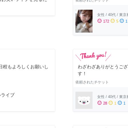
依頼されたチケット
女性
/
40代
/
東京
sentiment_satisfied
sentiment_neutral
sentiment_dissatisfied
172
5
1
日程もよろしくお願いし
わざわざありがとうござ
す！
依頼されたチケット
いライブ
女性
/
40代
/
東京
sentiment_satisfied
sentiment_neutral
sentiment_dissatisfied
28
1
1