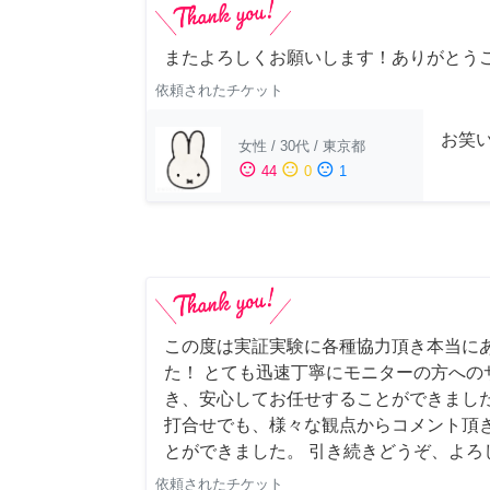
またよろしくお願いします！ありがとう
依頼されたチケット
お笑
女性
/
30代
/
東京都
sentiment_satisfied
sentiment_neutral
sentiment_dissatisfied
44
0
1
この度は実証実験に各種協力頂き本当に
た！ とても迅速丁寧にモニターの方への
き、安心してお任せすることができました
打合せでも、様々な観点からコメント頂
とができました。 引き続きどうぞ、よろ
依頼されたチケット