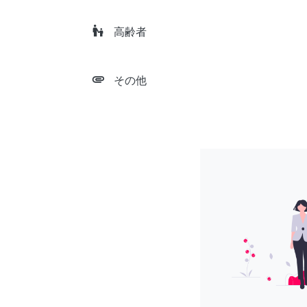
escalator_warning
高齢者
attachment
その他