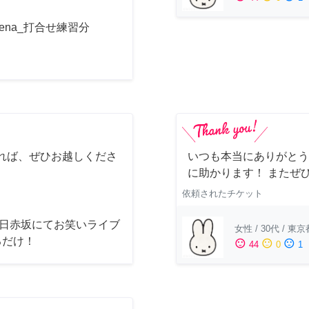
acena_打合せ練習分
れば、ぜひお越しくださ
いつも本当にありがとう
に助かります！ またぜ
依頼されたチケット
8日赤坂にてお笑いライブ
女性
/
30代
/
東京
るだけ！
sentiment_satisfied
sentiment_neutral
sentiment_dissatisfied
44
0
1