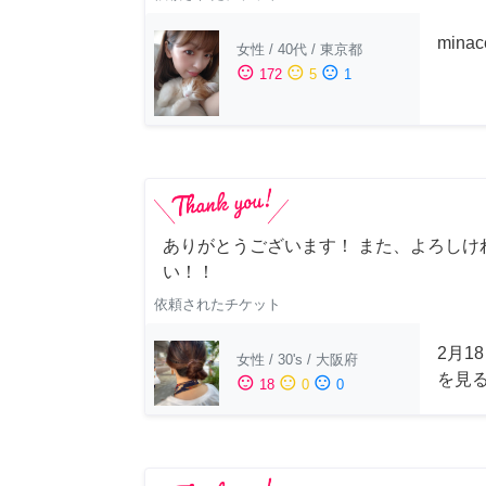
min
女性
/
40代
/
東京都
sentiment_satisfied
sentiment_neutral
sentiment_dissatisfied
172
5
1
ありがとうございます！ また、よろしけ
い！！
依頼されたチケット
2月1
女性
/
30's
/
大阪府
を見
sentiment_satisfied
sentiment_neutral
sentiment_dissatisfied
18
0
0