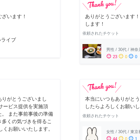
ございます！
ありがとうございます！
します！
依頼されたチケット
いライブ
男性
/
30代
/
神奈
sentiment_satisfied
sentiment_neutral
sentiment_dissatisfied
23
0
0
ありがとうございまし
本当にいつもありがとう
サービス提供を実施頂
したらよろしくお願いし
。 また事前事後の準備
依頼されたチケット
き多くの気づきを得るこ
しくお願いいたします。
女性
/
30代
/
東京
sentiment_satisfied
sentiment_neutral
sentiment_dissatisfied
44
0
1