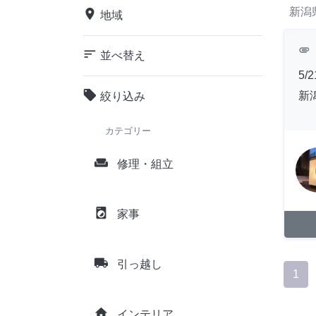
新潟
place
地域
attachment
sort
並べ替え
5
local_offer
新
絞り込み
カテゴリー
weekend
修理・組立
local_laundry_service
家事
local_shipping
引っ越し
1
home
インテリア