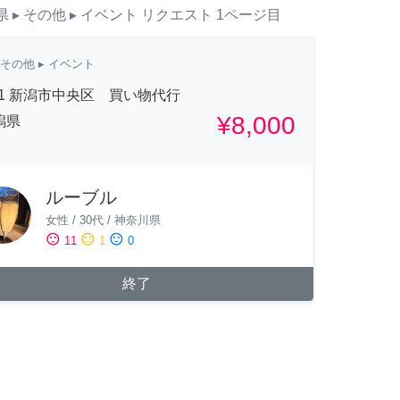
県
▸ その他
▸ イベント
リクエスト
1ページ目
その他
▸ イベント
/21 新潟市中央区 買い物代行
¥8,000
潟県
ルーブル
女性
/
30代
/
神奈川県
sentiment_satisfied
sentiment_neutral
sentiment_dissatisfied
11
1
0
終了