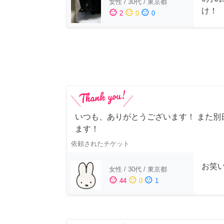
女性
/
30代
/
東京都
け！
sentiment_satisfied
sentiment_neutral
sentiment_dissatisfied
2
0
0
いつも、ありがとうございます！ また別
ます！
依頼されたチケット
お笑
女性
/
30代
/
東京都
sentiment_satisfied
sentiment_neutral
sentiment_dissatisfied
44
0
1