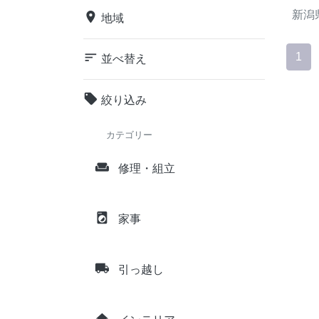
新潟
place
地域
sort
1
並べ替え
local_offer
絞り込み
カテゴリー
weekend
修理・組立
local_laundry_service
家事
local_shipping
引っ越し
home