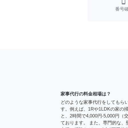
smartphone
番号
家事代行の料金相場は？
どのような家事代行をしてもら
す。例えば、1Rや1LDKの家
と、2時間で4,000円-5,000
ております。 また、専門的な、