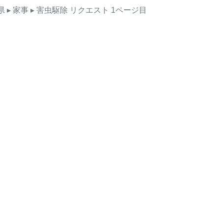
県
▸ 家事
▸ 害虫駆除
リクエスト
1ページ目