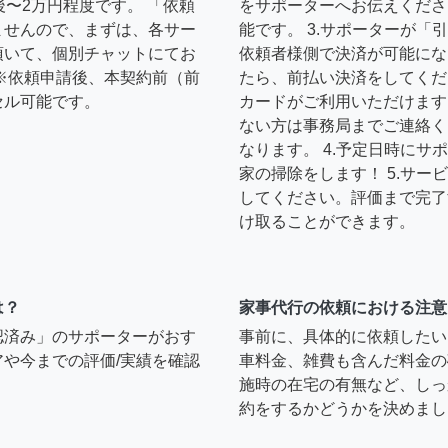
後〜2万円程度です。 「依頼
をサポーターへお伝えくださ
ませんので、まずは、各サー
能です。 3.サポーターが
頂いて、個別チャットにてお
依頼者様側で決済が可能にな
※依頼申請後、本契約前（前
たら、前払い決済をしてくだ
セル可能です。
カードがご利用いただけます
ない方は事務局までご連絡く
なります。 4.予定日時に
家の掃除をします！ 5.サ
してください。評価まで完了
け取ることができます。
は？
家事代行の依頼における注意
認済み」のサポーターがおす
事前に、具体的に依頼したい
や今までの評価/実績を確認
車料金、雑費も含んだ料金の
施時の在宅の有無など、しっ
約をするかどうかを決めまし