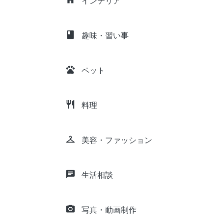
インテリア
class
趣味・習い事
pets
ペット
restaurant
料理
checkroom
美容・ファッション
chat
生活相談
camera_alt
写真・動画制作