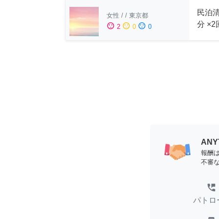
民泊清
女性
/
/
東京都
分 ×
sentiment_satisfied
sentiment_neutral
sentiment_dissatisfied
2
0
0
AN
報酬
不審
perm_phone_msg
パトロ