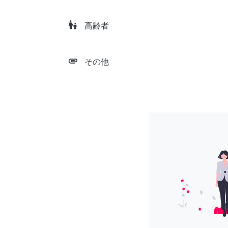
escalator_warning
高齢者
attachment
その他