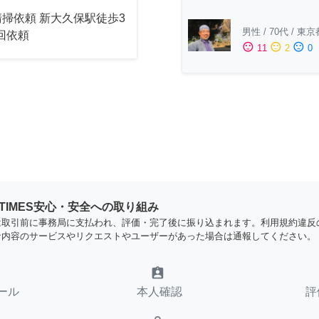
掃依頼 新大久保駅徒歩3
男性
/
70代
/
東京
2回依頼
sentiment_satisfied
sentiment_neutral
sentiment_dissatisfied
11
2
0
YTIMES安心・安全への取り組み
は取引前に事務局に支払われ、評価・完了後に振り込まれます。利用規約違反
な内容のサービスやリクエストやユーザーがあった場合は通報してください。
assignment_ind
ール
本人確認
評