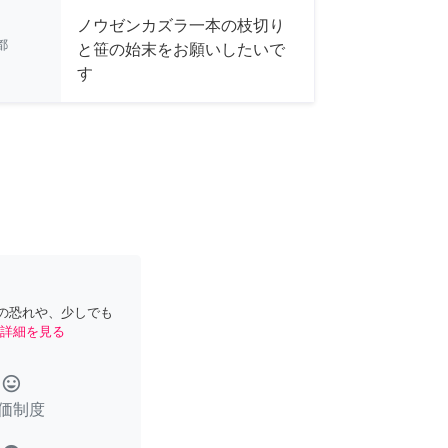
ノウゼンカズラ一本の枝切り
都
と笹の始末をお願いしたいで
す
の恐れや、少しでも
詳細を見る
tag_faces
価制度