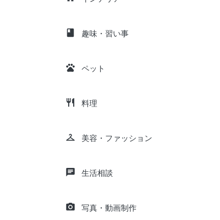
class
趣味・習い事
pets
ペット
restaurant
料理
checkroom
美容・ファッション
chat
生活相談
camera_alt
写真・動画制作