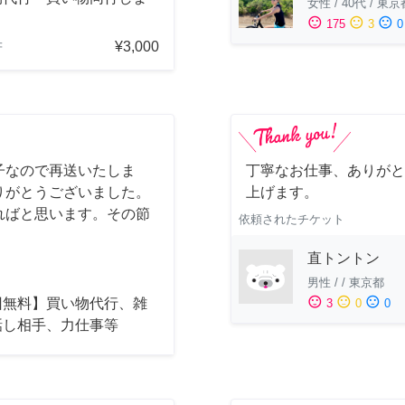
女性
/
40代
/
東京
sentiment_satisfied
sentiment_neutral
sentiment_dissatisfied
175
3
0
¥3,000
府
子なので再送いたしま
丁寧なお仕事、ありがと
りがとうございました。
上げます。
ればと思います。その節
依頼されたチケット
直トントン
男性
/
/
東京都
sentiment_satisfied
sentiment_neutral
sentiment_dissatisfied
回無料】買い物代行、雑
3
0
0
話し相手、力仕事等