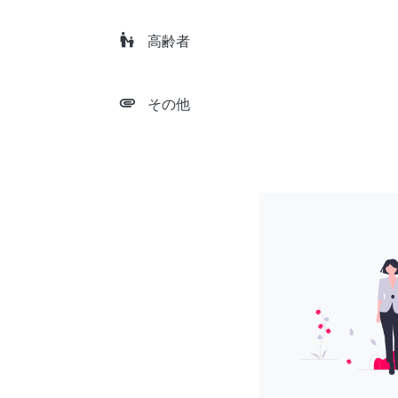
escalator_warning
高齢者
attachment
その他