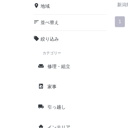
新潟
place
地域
sort
1
並べ替え
local_offer
絞り込み
カテゴリー
weekend
修理・組立
local_laundry_service
家事
local_shipping
引っ越し
home
インテリア