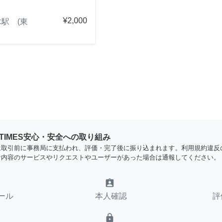
¥2,000
駅 (東
YTIMES安心・安全への取り組み
は取引前に事務局に支払われ、評価・完了後に振り込まれます。利用規約違反
な内容のサービスやリクエストやユーザーがあった場合は通報してください。
assignment_ind
ール
本人確認
評
lock