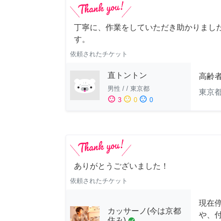
丁寧に、作業をしていただき助かりまし
す。
依頼されたチケット
直トントン
高齢
男性
/
/
東京都
東京
sentiment_satisfied
sentiment_neutral
sentiment_dissatisfied
3
0
0
ありがとうございました！
依頼されたチケット
現在
カッサーノ(今は京都
や、
住み)
check_circle