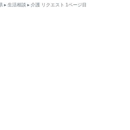
県
▸ 生活相談
▸ 介護
リクエスト
1ページ目