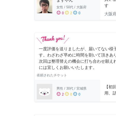
ますやん
す
女性
/
50代
/
大阪府
sentiment_satisfied
sentiment_neutral
sentiment_dissatisfied
0
2
0
大阪
一度評価を送りましたが、届いてない様
す。わざわざ早めに時間を割いて頂きあ
次回は整理替えの機会に打ち合わせ願え
には宜しくお願いいたします。
依頼されたチケット
【初
男性
/
30代
/
宮城県
用、
sentiment_satisfied
sentiment_neutral
sentiment_dissatisfied
2
0
0