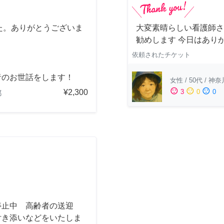
た。ありがとうございま
大変素晴らしい看護師さ
勧めします 今日はあり
依頼されたチケット
者のお世話をします！
女性
/
50代
/
神奈
sentiment_satisfied
sentiment_neutral
sentiment_dissatisfied
¥2,300
3
0
0
都
停止中 高齢者の送迎
付き添いなどをいたしま