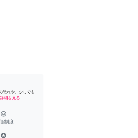
の恐れや、少しでも
詳細を見る
tag_faces
価制度
stars