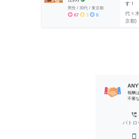
す！
男性
/
30代
/
東京都
代々木
sentiment_satisfied
sentiment_neutral
sentiment_dissatisfied
67
3
0
京都)
AN
報酬
不審
perm_phone_msg
パトロ
smartphone