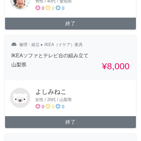
男性
/
40代
/
愛知県
sentiment_satisfied
sentiment_neutral
sentiment_dissatisfied
0
0
0
終了
weekend
修理・組立
▸ IKEA（イケア）家具
IKEAソファとテレビ台の組み立て
¥8,000
山梨県
よしみねこ
女性
/
20代
/
山梨県
sentiment_satisfied
sentiment_neutral
sentiment_dissatisfied
0
0
0
終了