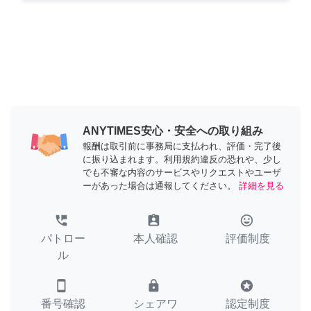
ANYTIMES安心・安全への取り組み
報酬は取引前に事務局に支払われ、評価・完了後
に振り込まれます。利用規約違反の恐れや、少し
でも不審な内容のサービスやリクエストやユーザ
ーがあった場合は通報してください。
詳細を見る
perm_phone_msg
assignment_ind
tag_faces
パトロー
本人確認
評価制度
ル
smartphone
lock
stars
番号確認
シェアワ
認定制度