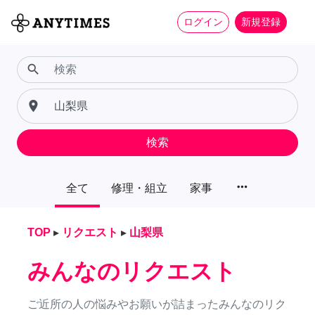
ログイン
新規登録
search
place
検索
more_horiz
全て
修理・組立
家事
TOP
▸
リクエスト
▸
山梨県
みんなのリクエスト
ご近所の人の悩みやお願いが詰まったみんなのリク