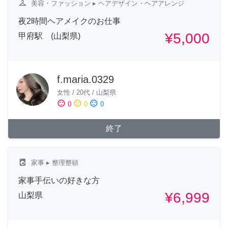
checkroom
美容・ファッション
▸ ヘアデザイン・ヘアアレンジ
夜2時間ヘアメイクのお仕事
¥5,000
甲府駅 (山梨県)
f.maria.0329
女性
/
20代
/
山梨県
sentiment_satisfied
sentiment_neutral
sentiment_dissatisfied
0
0
0
終了
local_laundry_service
家事
▸ 整理整頓
家事手伝いの好きな方
¥6,999
山梨県