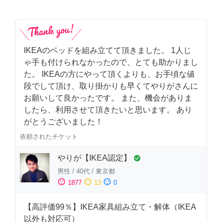
IKEAのベッドを組み立てて頂きました。 1人じ
ゃ手も付けられなかったので、とても助かりまし
た。 IKEAの方にやって頂くよりも、お手頃な値
段でして頂け、取り掛かりも早くてやりがさんに
お願いして良かったです。 また、機会がありま
したら、利用させて頂きたいと思います。 あり
がとうございました！
依頼されたチケット
やりが【IKEA認定】
check_circle
男性
/
40代
/
東京都
sentiment_satisfied
sentiment_neutral
sentiment_dissatisfied
1877
13
0
【高評価99％】IKEA家具組み立て・解体（IKEA
以外も対応可）