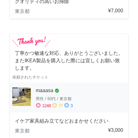
クオリティの高いお掃除
¥7,000
東京都
丁寧かつ敏速な対応、ありがとうございました。
またIKEA製品を購入した際には宜しくお願い致
します。
依頼されたチケット
maaasa
check_circle
男性
/
60代
/
東京都
sentiment_satisfied
sentiment_neutral
sentiment_dissatisfied
1248
77
3
イケア家具組み立てなどおまかせください
¥3,000
東京都