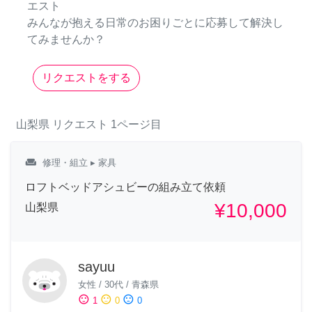
エスト
みんなが抱える日常のお困りごとに応募して解決し
てみませんか？
リクエストをする
山梨県
リクエスト
1ページ目
weekend
修理・組立
▸ 家具
ロフトベッドアシュビーの組み立て依頼
¥10,000
山梨県
sayuu
女性
/
30代
/
青森県
sentiment_satisfied
sentiment_neutral
sentiment_dissatisfied
1
0
0