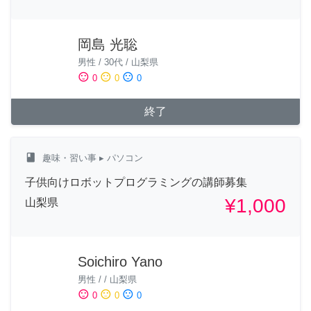
岡島 光聡
男性
/
30代
/
山梨県
sentiment_satisfied
sentiment_neutral
sentiment_dissatisfied
0
0
0
終了
class
趣味・習い事
▸ パソコン
子供向けロボットプログラミングの講師募集
¥1,000
山梨県
Soichiro Yano
男性
/
/
山梨県
sentiment_satisfied
sentiment_neutral
sentiment_dissatisfied
0
0
0