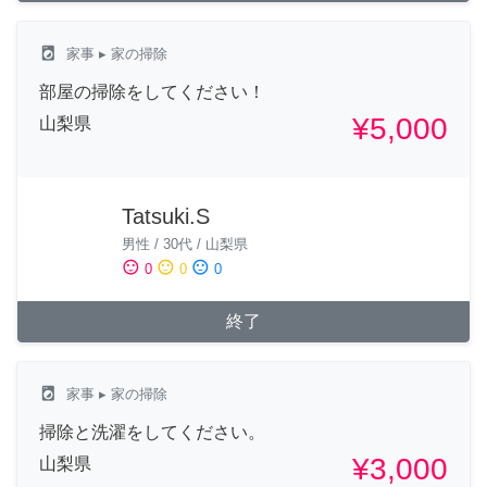
local_laundry_service
家事
▸ 家の掃除
部屋の掃除をしてください！
¥5,000
山梨県
Tatsuki.S
男性
/
30代
/
山梨県
sentiment_satisfied
sentiment_neutral
sentiment_dissatisfied
0
0
0
終了
local_laundry_service
家事
▸ 家の掃除
掃除と洗濯をしてください。
¥3,000
山梨県