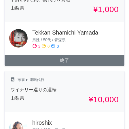
¥1,000
山梨県
Tekkan Shamichi Yamada
男性
/
50代
/
青森県
sentiment_satisfied
sentiment_neutral
sentiment_dissatisfied
3
0
0
終了
local_laundry_service
家事
▸ 運転代行
ワイナリー巡りの運転
¥10,000
山梨県
hiroshix