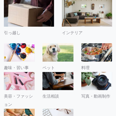
引っ越し
インテリア
趣味・習い事
ペット
料理
美容・ファッシ
生活相談
写真・動画制作
ョン