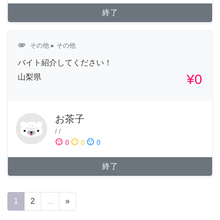
終了
attachment
その他
▸ その他
バイト紹介してください！
¥0
山梨県
お茶子
/
/
sentiment_satisfied
sentiment_neutral
sentiment_dissatisfied
0
0
0
終了
1
2
...
»