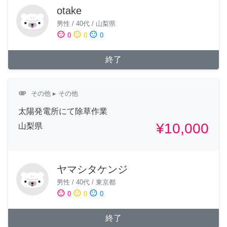
otake
男性
/
40代
/
山梨県
sentiment_satisfied
sentiment_neutral
sentiment_dissatisfied
0
0
0
終了
attachment
その他
▸ その他
太陽発電所にて除草作業
¥10,000
山梨県
ヤマシタケンジ
男性
/
40代
/
東京都
sentiment_satisfied
sentiment_neutral
sentiment_dissatisfied
0
0
0
終了