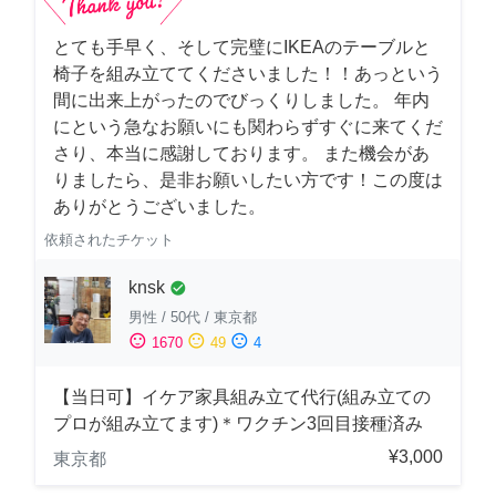
とても手早く、そして完璧にIKEAのテーブルと
椅子を組み立ててくださいました！！あっという
間に出来上がったのでびっくりしました。 年内
にという急なお願いにも関わらずすぐに来てくだ
さり、本当に感謝しております。 また機会があ
りましたら、是非お願いしたい方です！この度は
ありがとうございました。
依頼されたチケット
knsk
check_circle
男性
/
50代
/
東京都
sentiment_satisfied
sentiment_neutral
sentiment_dissatisfied
1670
49
4
【当日可】イケア家具組み立て代行(組み立ての
プロが組み立てます)＊ワクチン3回目接種済み
¥3,000
東京都