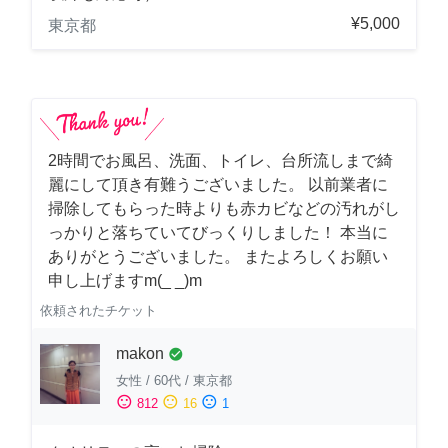
¥5,000
東京都
2時間でお風呂、洗面、トイレ、台所流しまで綺
麗にして頂き有難うございました。 以前業者に
掃除してもらった時よりも赤カビなどの汚れがし
っかりと落ちていてびっくりしました！ 本当に
ありがとうございました。 またよろしくお願い
申し上げますm(_ _)m
依頼されたチケット
makon
check_circle
女性
/
60代
/
東京都
sentiment_satisfied
sentiment_neutral
sentiment_dissatisfied
812
16
1