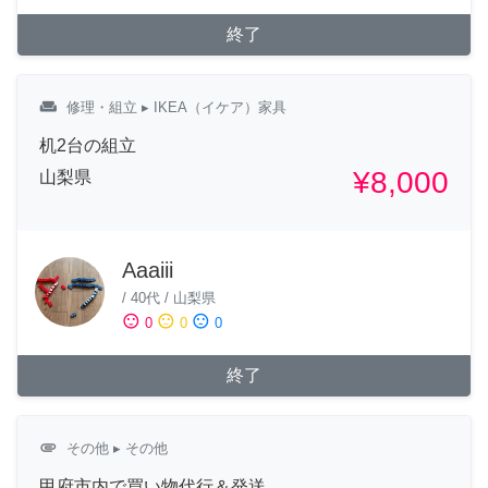
終了
weekend
修理・組立
▸ IKEA（イケア）家具
机2台の組立
¥8,000
山梨県
Aaaiii
/
40代
/
山梨県
sentiment_satisfied
sentiment_neutral
sentiment_dissatisfied
0
0
0
終了
attachment
その他
▸ その他
甲府市内で買い物代行＆発送