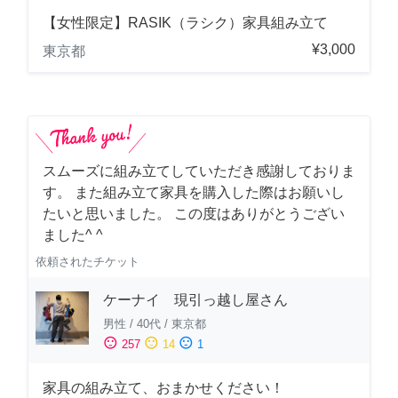
【女性限定】RASIK（ラシク）家具組み立て
¥3,000
東京都
スムーズに組み立てしていただき感謝しておりま
す。 また組み立て家具を購入した際はお願いし
たいと思いました。 この度はありがとうござい
ました^ ^
依頼されたチケット
ケーナイ 現引っ越し屋さん
男性
/
40代
/
東京都
sentiment_satisfied
sentiment_neutral
sentiment_dissatisfied
257
14
1
家具の組み立て、おまかせください！