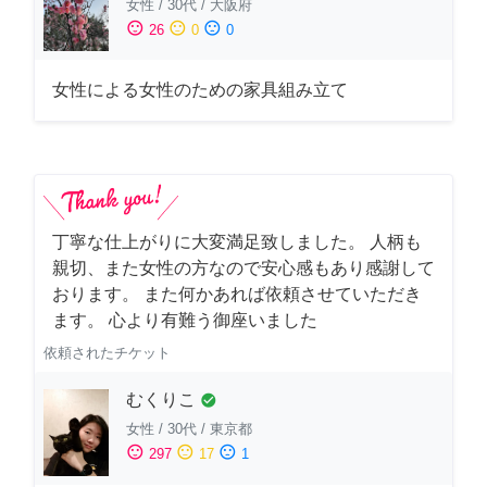
女性
/
30代
/
大阪府
sentiment_satisfied
sentiment_neutral
sentiment_dissatisfied
26
0
0
女性による女性のための家具組み立て
丁寧な仕上がりに大変満足致しました。 人柄も
親切、また女性の方なので安心感もあり感謝して
おります。 また何かあれば依頼させていただき
ます。 心より有難う御座いました
依頼されたチケット
むくりこ
check_circle
女性
/
30代
/
東京都
sentiment_satisfied
sentiment_neutral
sentiment_dissatisfied
297
17
1