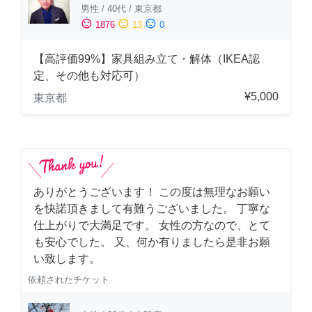
男性
/
40代
/
東京都
sentiment_satisfied
sentiment_neutral
sentiment_dissatisfied
1876
13
0
【高評価99%】家具組み立て・解体（IKEA認
定、その他も対応可）
¥5,000
東京都
ありがとうございます！ この度は無理なお願い
を快諾頂きまして有難うございました。 丁寧な
仕上がりで大満足です。 女性の方なので、とて
も安心でした。 又、何か有りましたら是非お願
い致します。
依頼されたチケット