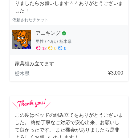
りましたらお願いします＾＾ありがとうございま
した！
依頼されたチケット
アニキング
check_circle
男性
/
40代
/
栃木県
sentiment_satisfied
sentiment_neutral
sentiment_dissatisfied
12
0
0
家具組み立てます
¥3,000
栃木県
この度はベッドの組み立てをありがとうございま
した。 終始丁寧なご対応で安心出来、お願いし
て良かったです。 また機会がありましたら是非
よろしくお願いいたします！