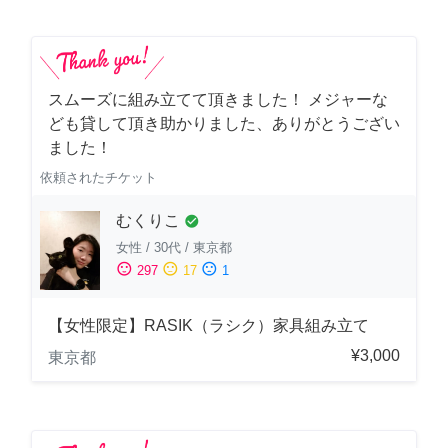
スムーズに組み立てて頂きました！ メジャーな
ども貸して頂き助かりました、ありがとうござい
ました！
依頼されたチケット
むくりこ
check_circle
女性
/
30代
/
東京都
sentiment_satisfied
sentiment_neutral
sentiment_dissatisfied
297
17
1
【女性限定】RASIK（ラシク）家具組み立て
¥3,000
東京都