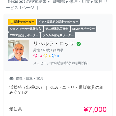
flexispot
の検索結果
▸
愛知県
▸ 修理・組立
▸ 家具
サ
ービス
1ページ目
認定サポーター
イケア家具組立認定サポーター
シェアワーカー保険加入
第二種電気工事士
Silver サポーター
COFO認定サポーター
ラシカル認定サポーター
リベルラ・ロッサ
check_circle
男性
/
60代
/
静岡県
sentiment_satisfied
sentiment_neutral
sentiment_dissatisfied
64
4
0
メッセージ平均返信時間: 8時間以内
weekend
修理・組立
▸ 家具
浜松発（出張OK）｜IKEA・ニトリ・通販家具の組
み立て代行
¥7,000
愛知県