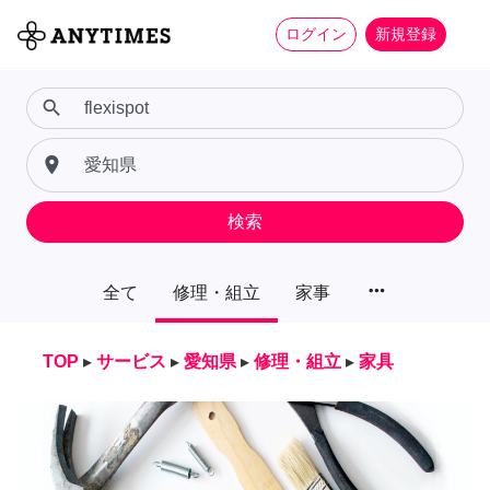
ログイン
新規登録
search
place
検索
more_horiz
全て
修理・組立
家事
TOP
▸
サービス
▸
愛知県
▸
修理・組立
▸
家具