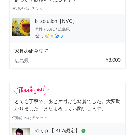
依頼されたチケット
b_solution【NVC】
男性
/
50代
/
広島県
sentiment_satisfied
sentiment_neutral
sentiment_dissatisfied
3
0
0
家具の組み立て
¥3,000
広島県
とても丁寧で、あと片付けも綺麗でした。大変助
かりました！またよろしくお願いします。
依頼されたチケット
やりが【IKEA認定】
check_circle