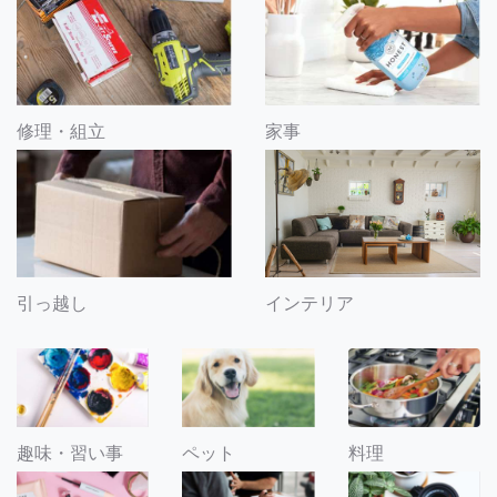
修理・組立
家事
引っ越し
インテリア
趣味・習い事
ペット
料理