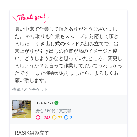
暑い中来て作業して頂きありがとうございまし
た。 やり取りも作業もスムーズに対応して頂き
ました。 引き出し式のベッドの組み立てで、出
来上がりが引き出しの位置が私のイメージと違
い、どうしようかなと思っていたところ、変更し
ましょうか？と言って作業して頂いてうれしかっ
たです。 また機会がありましたら、よろしくお
願い致します。
依頼されたチケット
maaasa
check_circle
男性
/
60代
/
東京都
sentiment_satisfied
sentiment_neutral
sentiment_dissatisfied
1248
77
3
RASIK組み立て