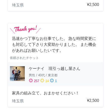
¥2,500
埼玉県
迅速かつ丁寧なお仕事でした。 急な時間変更に
も対応して下さり大変助かりました。 また機会
があればお願いしたいです。
依頼されたチケット
ケーナイ 現引っ越し屋さん
男性
/
40代
/
東京都
sentiment_satisfied
sentiment_neutral
sentiment_dissatisfied
257
14
1
家具の組み立て、おまかせください！
¥2,500
埼玉県