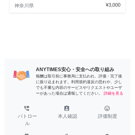
¥3,000
神奈川県
ANYTIMES安心・安全への取り組み
報酬は取引前に事務局に支払われ、評価・完了後
に振り込まれます。利用規約違反の恐れや、少し
でも不審な内容のサービスやリクエストやユーザ
ーがあった場合は通報してください。
詳細を見る
perm_phone_msg
assignment_ind
tag_faces
パトロー
本人確認
評価制度
ル