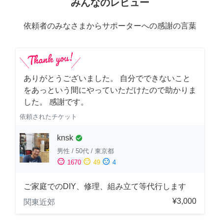
みんなのレビュー
依頼者のみなさまからサポーターへの感謝の言葉
ありがとうございました。 自分でできないこと
をあっという間にやっていただけたので助かりま
した。 感謝です。
依頼されたチケット
knsk
check_circle
男性
/
50代
/
東京都
sentiment_satisfied
sentiment_neutral
sentiment_dissatisfied
1670
49
4
ご家庭でのDIY、修理、組み立て等代行します
¥3,000
関東近郊