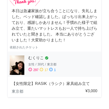
本日は急遽家族が立ち合うことになり、失礼しま
した。ベッド確認しました。ばっちり出来上がっ
ており、感謝しかありません！手慣れた様子で組
み立て、重たいマットレスもお一人で持ち上げら
れていたと聞きました。 本当にありがとうござ
いました！大変助かりました！
依頼されたチケット
むくりこ
check_circle
女性
/
30代
/
東京都
sentiment_satisfied
sentiment_neutral
sentiment_dissatisfied
297
17
1
【女性限定】RASIK（ラシク）家具組み立て
¥3,000
東京都