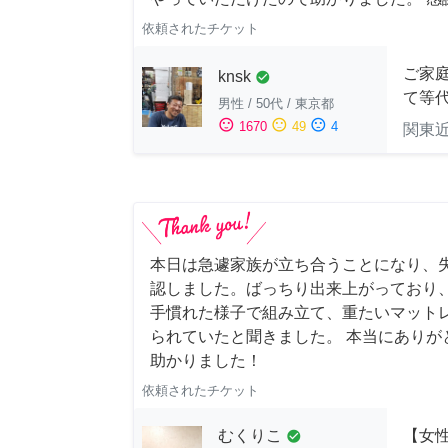
依頼されたチケット
ご家庭
knsk
check_circle
て等
男性
/
50代
/
東京都
sentiment_satisfied
sentiment_neutral
sentiment_dissatisfied
1670
49
4
関東
本日は急遽家族が立ち合うことになり、
認しました。ばっちり出来上がっており
手慣れた様子で組み立て、重たいマット
られていたと聞きました。 本当にありが
助かりました！
依頼されたチケット
むくりこ
【女性
check_circle