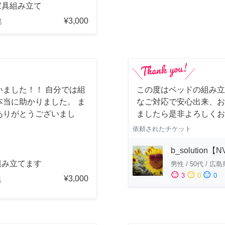
家具組み立て
¥3,000
都
ました！！ 自分では組
この度はベッドの組み立
当に助かりました。 ま
なご対応で安心出来、お
ありがとうございまし
ましたら是非よろしくお
依頼されたチケット
b_solution【
組み立てます
男性
/
50代
/
広島
sentiment_satisfied
sentiment_neutral
sentiment_dissatisfied
3
0
0
¥3,000
県