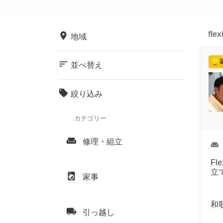
flex
place
地域
sort
並べ替え
local_offer
絞り込み
カテゴリー
weekend
修理・組立
weekend
F
立
local_laundry_service
家事
和
local_shipping
引っ越し