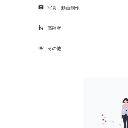
camera_alt
写真・動画制作
escalator_warning
高齢者
attachment
その他