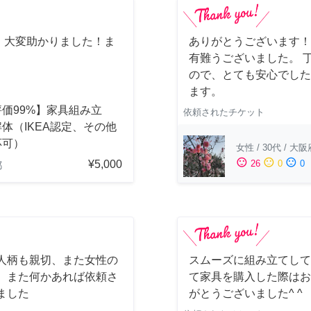
。大変助かりました！ま
ありがとうございます！
有難うございました。 
ので、とても安心でした
ます。
価99%】家具組み立
依頼されたチケット
体（IKEA認定、その他
応可）
女性
/
30代
/
大阪
sentiment_satisfied
sentiment_neutral
sentiment_dissatisfied
¥5,000
26
0
0
都
人柄も親切、また女性の
スムーズに組み立てして
 また何かあれば依頼さ
て家具を購入した際はお
ました
がとうございました^ ^