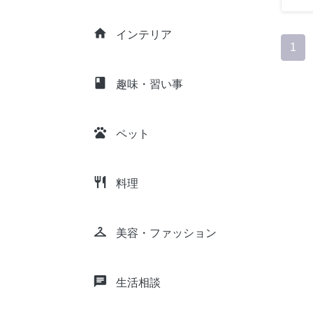
home
インテリア
1
class
趣味・習い事
pets
ペット
restaurant
料理
checkroom
美容・ファッション
chat
生活相談