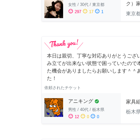
ク）
女性
/
30代
/
東京都
sentiment_satisfied
sentiment_neutral
sentiment_dissatisfied
297
17
1
東京
本日は親切、丁寧な対応ありがとうござい
み立てが出来ない状態で困っていたので本
た機会がありましたらお願いします＾＾
た！
依頼されたチケット
アニキング
check_circle
家具
男性
/
40代
/
栃木県
栃木
sentiment_satisfied
sentiment_neutral
sentiment_dissatisfied
12
0
0