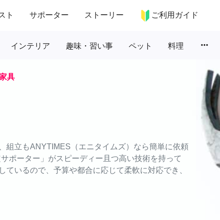
スト
サポーター
ストーリー
ご利用ガイド
more_horiz
インテリア
趣味・習い事
ペット
料理
家具
組立もANYTIMES（エニタイムズ）なら簡単に依頼
認定サポーター」がスピーディー且つ高い技術を持って
しているので、予算や都合に応じて柔軟に対応でき、