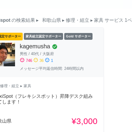
ispot
の検索結果
▸
和歌山県
▸ 修理・組立
▸ 家具
サービス
1
認定サポーター
家具組立認定サポーター
Gold サポーター
kagemusha
check_circle
男性
/
40代
/
大阪府
sentiment_satisfied
sentiment_neutral
sentiment_dissatisfied
746
36
1
メッセージ平均返信時間: 24時間以内
修理・組立
▸ 家具
lexiSpot（フレキシスポット）昇降デスク組み
てします！
¥3,000
歌山県