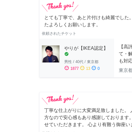
とても丁寧で、あと片付けも綺麗でした
たよろしくお願いします。
依頼されたチケット
【高評
やりが【IKEA認定】
て・解
check_circle
も対
男性
/
40代
/
東京都
sentiment_satisfied
sentiment_neutral
sentiment_dissatisfied
1877
13
0
東京
丁寧な仕上がりに大変満足致しました。 
方なので安心感もあり感謝しております。
せていただきます。 心より有難う御座い