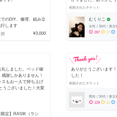
依頼されたチケット
むくりこ
でのDIY、修理、組み立
check_circle
代行します
女性
/
30代
/
東京
sentiment_satisfied
sentiment_neutral
sentiment_dissatisfied
297
17
¥3,000
近郊
失礼しました。ベッド確
ありがとうございます！
、感謝しかありません！
した！
レスもお一人で持ち上げ
依頼されたチケット
とうございました！大変
男性
/
30代
/
東京
sentiment_satisfied
sentiment_neutral
sentiment_dissatisfied
129
11
限定】RASIK（ラシ