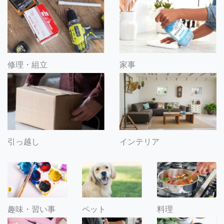
修理・組立
家事
引っ越し
インテリア
趣味・習い事
ペット
料理