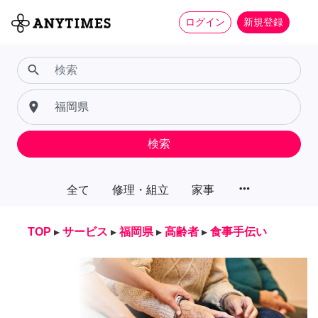
ログイン
新規登録
search
place
検索
more_horiz
全て
修理・組立
家事
TOP
▸
サービス
▸
福岡県
▸
高齢者
▸
食事手伝い