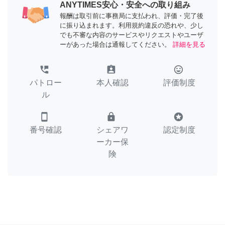
ANYTIMES安心・安全への取り組み
報酬は取引前に事務局に支払われ、評価・完了後
に振り込まれます。利用規約違反の恐れや、少し
でも不審な内容のサービスやリクエストやユーザ
ーがあった場合は通報してください。
詳細を見る
perm_phone_msg
assignment_ind
tag_faces
パトロー
本人確認
評価制度
ル
smartphone
lock
stars
番号確認
シェアワ
認定制度
ーカー保
険