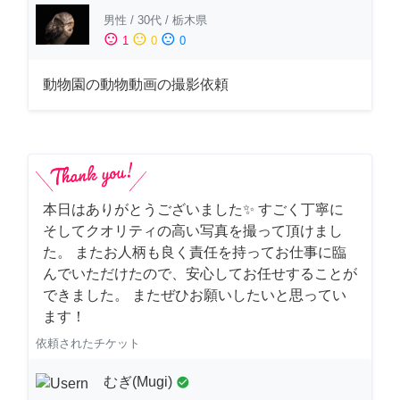
男性
/
30代
/
栃木県
sentiment_satisfied
sentiment_neutral
sentiment_dissatisfied
1
0
0
動物園の動物動画の撮影依頼
本日はありがとうございました✨ すごく丁寧に
そしてクオリティの高い写真を撮って頂けまし
た。 またお人柄も良く責任を持ってお仕事に臨
んでいただけたので、安心してお任せすることが
できました。 またぜひお願いしたいと思ってい
ます！
依頼されたチケット
むぎ(Mugi)
check_circle