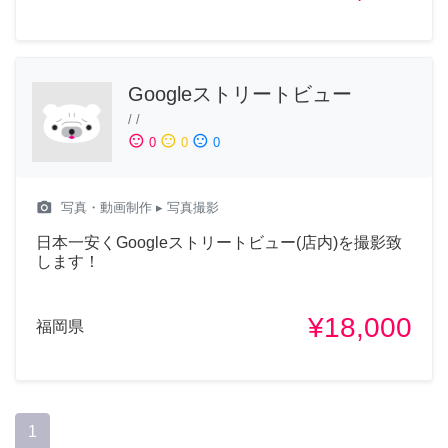
Googleストリートビュー
/
/
sentiment_satisfied
sentiment_neutral
sentiment_dissatisfied
0
0
0
camera_alt
写真・動画制作
▸ 写真撮影
日本一安くGoogleストリートビュー(店内)を撮影致
します！
¥18,000
福岡県
1