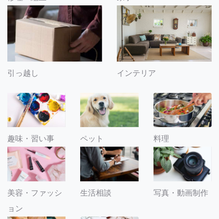
引っ越し
インテリア
趣味・習い事
ペット
料理
美容・ファッシ
生活相談
写真・動画制作
ョン