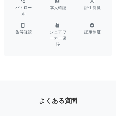
perm_phone_msg
assignment_ind
tag_faces
パトロー
本人確認
評価制度
ル
smartphone
lock
stars
番号確認
シェアワ
認定制度
ーカー保
険
よくある質問