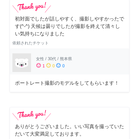
初対面でしたが話しやすく、撮影しやすかったで
す(^-^) 天候は曇りでしたが撮影を終えて清々し
い気持ちになりました
依頼されたチケット
女性
/
30代
/
熊本県
sentiment_satisfied
sentiment_neutral
sentiment_dissatisfied
1
0
0
ポートレート撮影のモデルをしてもらいます！
ありがとうございました。いい写真を撮っていた
だいて大変満足しております。