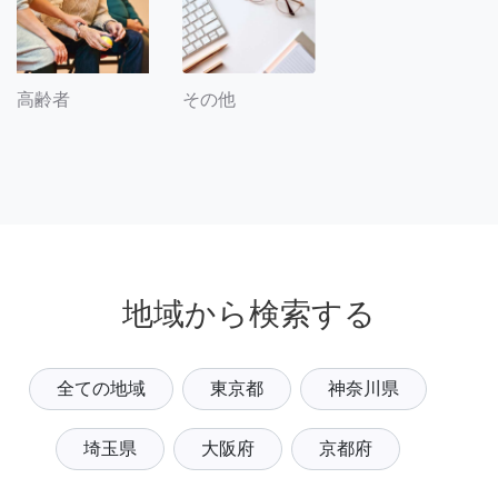
その他
高齢者
地域から検索する
全ての地域
東京都
神奈川県
埼玉県
大阪府
京都府