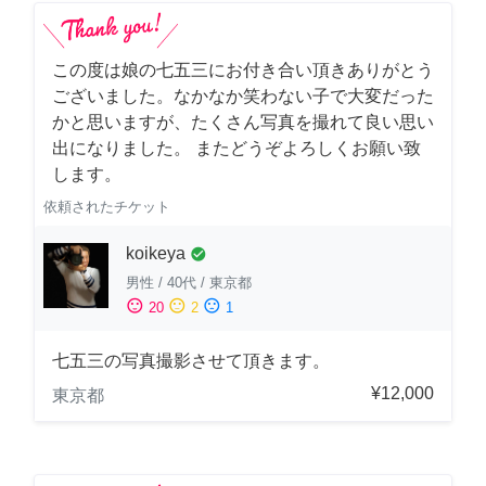
この度は娘の七五三にお付き合い頂きありがとう
ございました。なかなか笑わない子で大変だった
かと思いますが、たくさん写真を撮れて良い思い
出になりました。 またどうぞよろしくお願い致
します。
依頼されたチケット
koikeya
check_circle
男性
/
40代
/
東京都
sentiment_satisfied
sentiment_neutral
sentiment_dissatisfied
20
2
1
七五三の写真撮影させて頂きます。
¥12,000
東京都