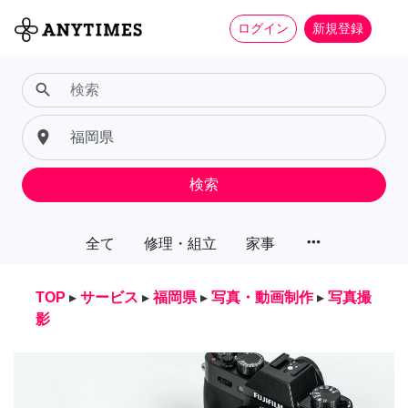
ログイン
新規登録
search
place
検索
more_horiz
全て
修理・組立
家事
TOP
▸
サービス
▸
福岡県
▸
写真・動画制作
▸
写真撮
影