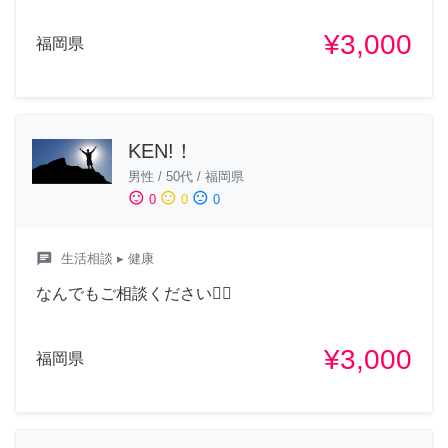
¥3,000
福岡県
KEN!！
男性
/
50代
/
福岡県
sentiment_satisfied
sentiment_neutral
sentiment_dissatisfied
0
0
0
chat
生活相談
▸ 健康
なんでもご相談ください🙆‍♂️
¥3,000
福岡県