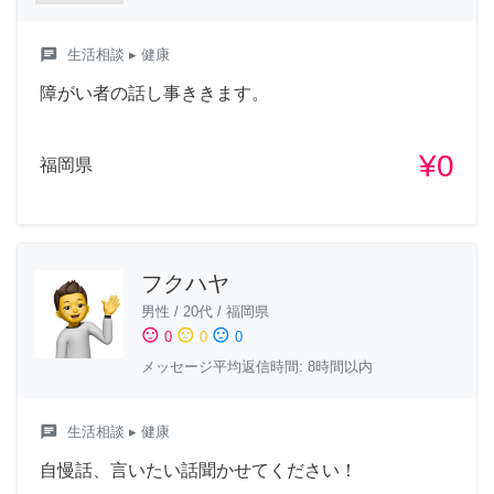
chat
生活相談
▸ 健康
障がい者の話し事ききます。
¥0
福岡県
フクハヤ
男性
/
20代
/
福岡県
sentiment_satisfied
sentiment_neutral
sentiment_dissatisfied
0
0
0
メッセージ平均返信時間: 8時間以内
chat
生活相談
▸ 健康
自慢話、言いたい話聞かせてください！