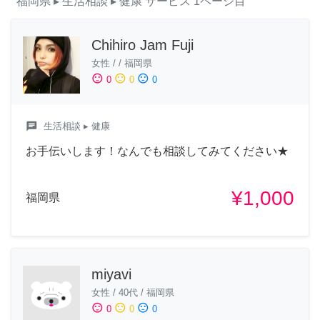
福岡県
▸ 生活相談
▸ 健康
サービス
1ページ目
Chihiro Jam Fuji
女性
/
/
福岡県
sentiment_satisfied
sentiment_neutral
sentiment_dissatisfied
0
0
0
chat
生活相談
▸ 健康
お手伝いします！なんでも相談してみてください★
¥1,000
福岡県
miyavi
女性
/
40代
/
福岡県
sentiment_satisfied
sentiment_neutral
sentiment_dissatisfied
0
0
0