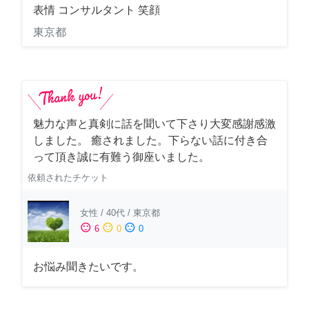
表情 コンサルタント 笑顔
東京都
魅力な声と真剣に話を聞いて下さり大変感謝感激
しました。 癒されました。下らない話に付き合
って頂き誠に有難う御座いました。
依頼されたチケット
女性
/
40代
/
東京都
sentiment_satisfied
sentiment_neutral
sentiment_dissatisfied
6
0
0
お悩み聞きたいです。