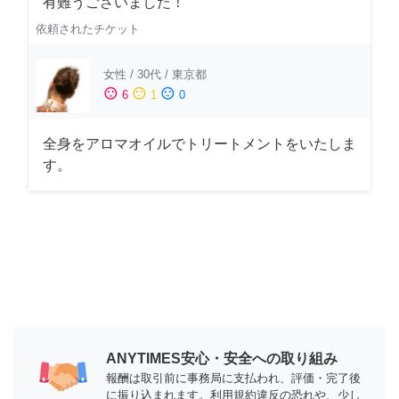
有難うございました！
依頼されたチケット
女性
/
30代
/
東京都
sentiment_satisfied
sentiment_neutral
sentiment_dissatisfied
6
1
0
全身をアロマオイルでトリートメントをいたしま
す。
ANYTIMES安心・安全への取り組み
報酬は取引前に事務局に支払われ、評価・完了後
に振り込まれます。利用規約違反の恐れや、少し