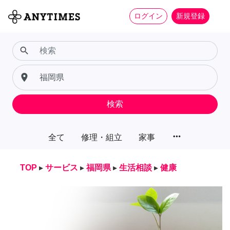
ログイン
新規登録
search
place
検索
more_horiz
全て
修理・組立
家事
TOP
▸
サービス
▸
福岡県
▸
生活相談
▸
健康