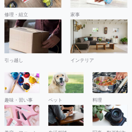
修理・組立
家事
引っ越し
インテリア
趣味・習い事
ペット
料理