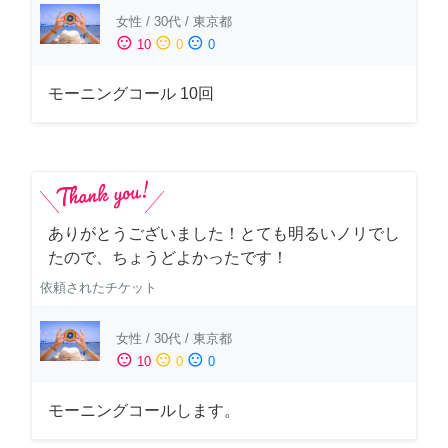
女性
/
30代
/
東京都
sentiment_satisfied
sentiment_neutral
sentiment_dissatisfied
10
0
0
モーニングコール 10回
ありがとうございました！とても明るいノリでし
たので、ちょうどよかったです！
依頼されたチケット
女性
/
30代
/
東京都
sentiment_satisfied
sentiment_neutral
sentiment_dissatisfied
10
0
0
モーニングコールします。