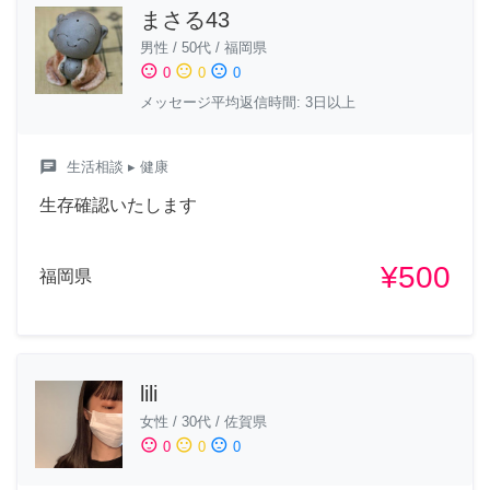
まさる43
男性
/
50代
/
福岡県
sentiment_satisfied
sentiment_neutral
sentiment_dissatisfied
0
0
0
メッセージ平均返信時間: 3日以上
chat
生活相談
▸ 健康
生存確認いたします
¥500
福岡県
lili
女性
/
30代
/
佐賀県
sentiment_satisfied
sentiment_neutral
sentiment_dissatisfied
0
0
0