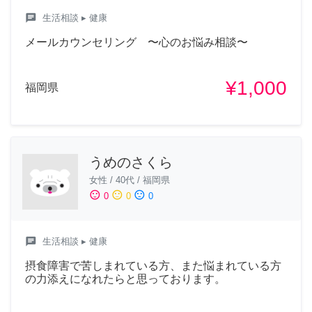
chat
生活相談
▸ 健康
メールカウンセリング 〜心のお悩み相談〜
¥1,000
福岡県
うめのさくら
女性
/
40代
/
福岡県
sentiment_satisfied
sentiment_neutral
sentiment_dissatisfied
0
0
0
chat
生活相談
▸ 健康
摂食障害で苦しまれている方、また悩まれている方
の力添えになれたらと思っております。