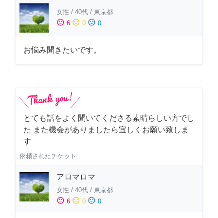
女性
/
40代
/
東京都
sentiment_satisfied
sentiment_neutral
sentiment_dissatisfied
6
0
0
お悩み聞きたいです。
とても話をよく聞いてくださる素晴らしい方でし
た また機会がありましたら宜しくお願い致しま
す
依頼されたチケット
アロマロマ
女性
/
40代
/
東京都
sentiment_satisfied
sentiment_neutral
sentiment_dissatisfied
6
0
0