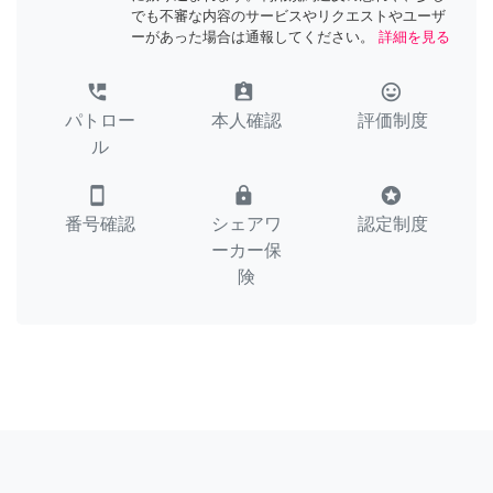
でも不審な内容のサービスやリクエストやユーザ
ーがあった場合は通報してください。
詳細を見る
perm_phone_msg
assignment_ind
tag_faces
パトロー
本人確認
評価制度
ル
smartphone
lock
stars
番号確認
シェアワ
認定制度
ーカー保
険