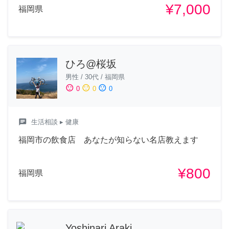
¥7,000
福岡県
ひろ@桜坂
男性
/
30代
/
福岡県
sentiment_satisfied
sentiment_neutral
sentiment_dissatisfied
0
0
0
chat
生活相談
▸ 健康
福岡市の飲食店 あなたが知らない名店教えます
¥800
福岡県
Yoshinari Araki