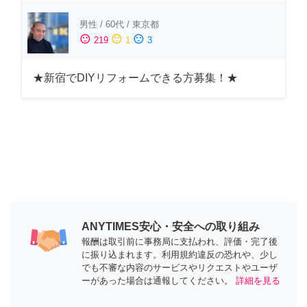
男性
/
60代
/
東京都
sentiment_satisfied
sentiment_neutral
sentiment_dissatisfied
219
1
3
★新宿でDIYリフォームできる方募集！★
ANYTIMES安心・安全への取り組み
報酬は取引前に事務局に支払われ、評価・完了後
に振り込まれます。利用規約違反の恐れや、少し
でも不審な内容のサービスやリクエストやユーザ
ーがあった場合は通報してください。
詳細を見る