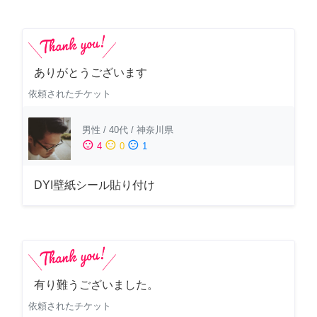
ありがとうございます
依頼されたチケット
男性
/
40代
/
神奈川県
sentiment_satisfied
sentiment_neutral
sentiment_dissatisfied
4
0
1
DYI壁紙シール貼り付け
有り難うございました。
依頼されたチケット