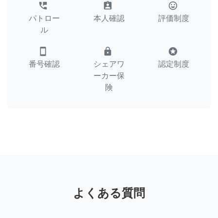
perm_phone_msg
assignment_ind
tag_faces
パトロー
本人確認
評価制度
ル
smartphone
lock
stars
番号確認
シェアワ
認定制度
ーカー保
険
よくある質問