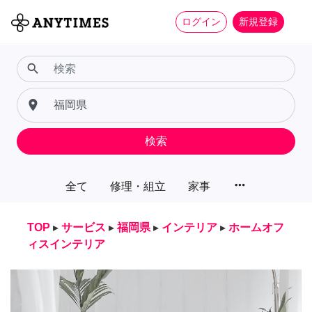
ログイン
新規登録
search
place
検索
more_horiz
全て
修理・組立
家事
TOP
▸
サービス
▸
福岡県
▸
インテリア
▸
ホームオフ
ィスインテリア