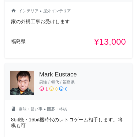
home
インテリア
▸ 屋外インテリア
家の外構工事お受けします
¥13,000
福島県
Mark Eustace
男性
/
40代
/
福島県
sentiment_satisfied
sentiment_neutral
sentiment_dissatisfied
1
0
0
class
趣味・習い事
▸ 囲碁・将棋
8bit機・16bit機時代のレトロゲーム相手します。将
棋も可