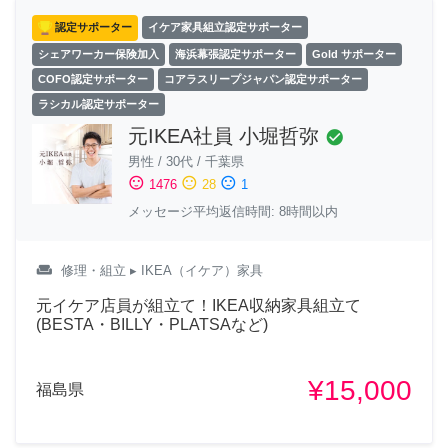
認定サポーター
イケア家具組立認定サポーター
シェアワーカー保険加入
海浜幕張認定サポーター
Gold サポーター
COFO認定サポーター
コアラスリープジャパン認定サポーター
ラシカル認定サポーター
元IKEA社員 小堀哲弥
check_circle
男性
/
30代
/
千葉県
sentiment_satisfied
sentiment_neutral
sentiment_dissatisfied
1476
28
1
メッセージ平均返信時間: 8時間以内
weekend
修理・組立
▸ IKEA（イケア）家具
元イケア店員が組立て！IKEA収納家具組立て
(BESTA・BILLY・PLATSAなど)
¥15,000
福島県