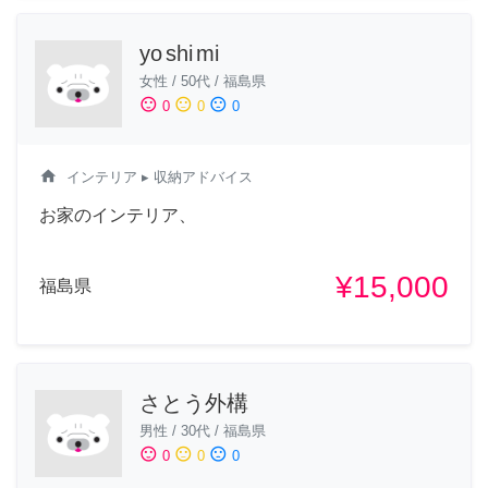
yo shi mi
女性
/
50代
/
福島県
sentiment_satisfied
sentiment_neutral
sentiment_dissatisfied
0
0
0
home
インテリア
▸ 収納アドバイス
お家のインテリア、
¥15,000
福島県
さとう外構
男性
/
30代
/
福島県
sentiment_satisfied
sentiment_neutral
sentiment_dissatisfied
0
0
0