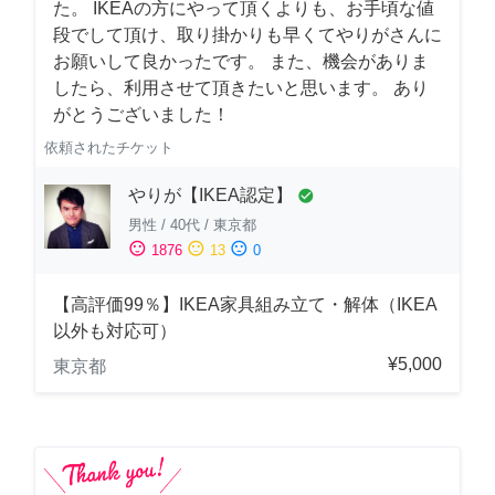
た。 IKEAの方にやって頂くよりも、お手頃な値
段でして頂け、取り掛かりも早くてやりがさんに
お願いして良かったです。 また、機会がありま
したら、利用させて頂きたいと思います。 あり
がとうございました！
依頼されたチケット
やりが【IKEA認定】
check_circle
男性
/
40代
/
東京都
sentiment_satisfied
sentiment_neutral
sentiment_dissatisfied
1876
13
0
【高評価99％】IKEA家具組み立て・解体（IKEA
以外も対応可）
¥5,000
東京都