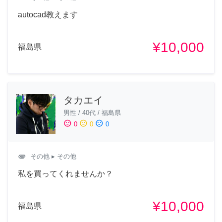
autocad教えます
¥10,000
福島県
タカエイ
男性
/
40代
/
福島県
sentiment_satisfied
sentiment_neutral
sentiment_dissatisfied
0
0
0
attachment
その他
▸ その他
私を買ってくれませんか？
¥10,000
福島県