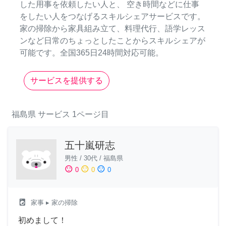
した用事を依頼したい人と、 空き時間などに仕事
をしたい人をつなげるスキルシェアサービスです。
家の掃除から家具組み立て、料理代行、語学レッス
ンなど日常のちょっとしたことからスキルシェアが
可能です。全国365日24時間対応可能。
サービスを提供する
福島県
サービス
1ページ目
五十嵐研志
男性
/
30代
/
福島県
sentiment_satisfied
sentiment_neutral
sentiment_dissatisfied
0
0
0
local_laundry_service
家事
▸ 家の掃除
初めまして！