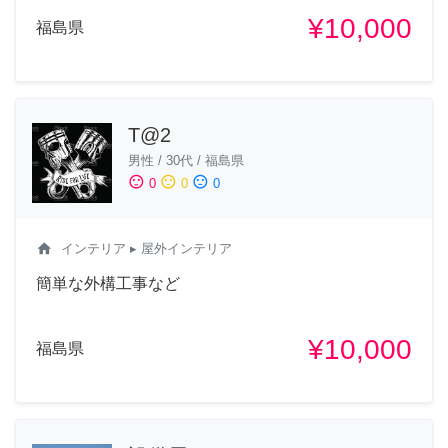
¥10,000
福島県
T@2
男性
/
30代
/
福島県
sentiment_satisfied
sentiment_neutral
sentiment_dissatisfied
0
0
0
home
インテリア
▸ 屋外インテリア
簡単な外構工事など
¥10,000
福島県