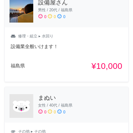
設備屋さん
男性
/
20代
/
福島県
sentiment_satisfied
sentiment_neutral
sentiment_dissatisfied
0
0
0
weekend
修理・組立
▸ 水回り
設備業全般いけます！
¥10,000
福島県
まぬい
女性
/
40代
/
福島県
sentiment_satisfied
sentiment_neutral
sentiment_dissatisfied
0
0
0
attachment
その他
▸ その他