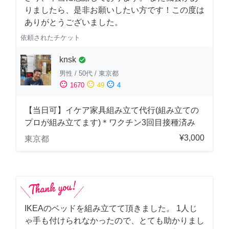
りましたら、是非お願いしたい方です！この度は
ありがとうございました。
依頼されたチケット
knsk
check_circle
男性
/
50代
/
東京都
sentiment_satisfied
sentiment_neutral
sentiment_dissatisfied
1670
49
4
【当日可】イケア家具組み立て代行(組み立ての
プロが組み立てます)＊ワクチン3回目接種済み
¥3,000
東京都
IKEAのベッドを組み立てて頂きました。 1人じ
ゃ手も付けられなかったので、とても助かりまし