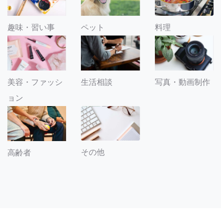
趣味・習い事
ペット
料理
美容・ファッシ
生活相談
写真・動画制作
ョン
その他
高齢者