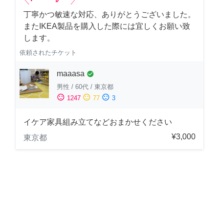
丁寧かつ敏速な対応、ありがとうございました。
またIKEA製品を購入した際には宜しくお願い致
します。
依頼されたチケット
maaasa
check_circle
男性
/
60代
/
東京都
sentiment_satisfied
sentiment_neutral
sentiment_dissatisfied
1247
77
3
イケア家具組み立てなどおまかせください
¥3,000
東京都