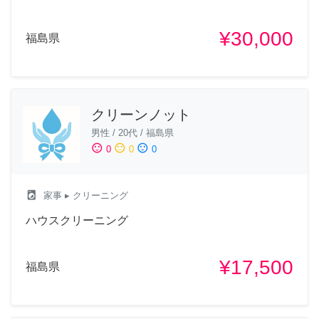
¥30,000
福島県
クリーンノット
男性
/
20代
/
福島県
sentiment_satisfied
sentiment_neutral
sentiment_dissatisfied
0
0
0
local_laundry_service
家事
▸ クリーニング
ハウスクリーニング
¥17,500
福島県