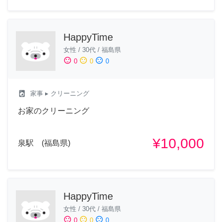
HappyTime
女性
/
30代
/
福島県
sentiment_satisfied
sentiment_neutral
sentiment_dissatisfied
0
0
0
local_laundry_service
家事
▸ クリーニング
お家のクリーニング
¥10,000
泉駅 (福島県)
HappyTime
女性
/
30代
/
福島県
sentiment_satisfied
sentiment_neutral
sentiment_dissatisfied
0
0
0