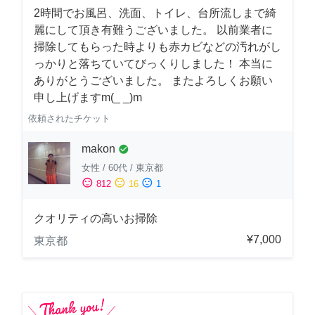
2時間でお風呂、洗面、トイレ、台所流しまで綺
麗にして頂き有難うございました。 以前業者に
掃除してもらった時よりも赤カビなどの汚れがし
っかりと落ちていてびっくりしました！ 本当に
ありがとうございました。 またよろしくお願い
申し上げますm(_ _)m
依頼されたチケット
makon
check_circle
女性
/
60代
/
東京都
sentiment_satisfied
sentiment_neutral
sentiment_dissatisfied
812
16
1
クオリティの高いお掃除
¥7,000
東京都