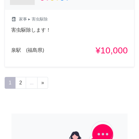
local_laundry_service
家事
▸ 害虫駆除
害虫駆除します！
¥10,000
泉駅 (福島県)
1
2
...
»