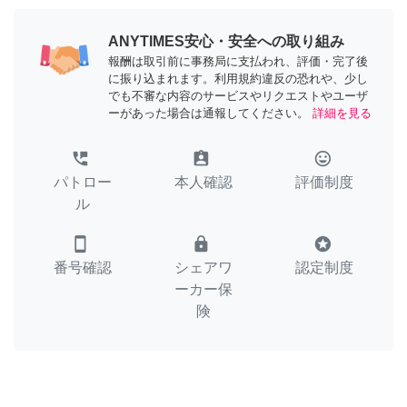
ANYTIMES安心・安全への取り組み
報酬は取引前に事務局に支払われ、評価・完了後
に振り込まれます。利用規約違反の恐れや、少し
でも不審な内容のサービスやリクエストやユーザ
ーがあった場合は通報してください。
詳細を見る
perm_phone_msg
assignment_ind
tag_faces
パトロー
本人確認
評価制度
ル
smartphone
lock
stars
番号確認
シェアワ
認定制度
ーカー保
険