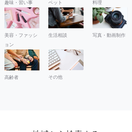
趣味・習い事
ペット
料理
美容・ファッシ
生活相談
写真・動画制作
ョン
その他
高齢者