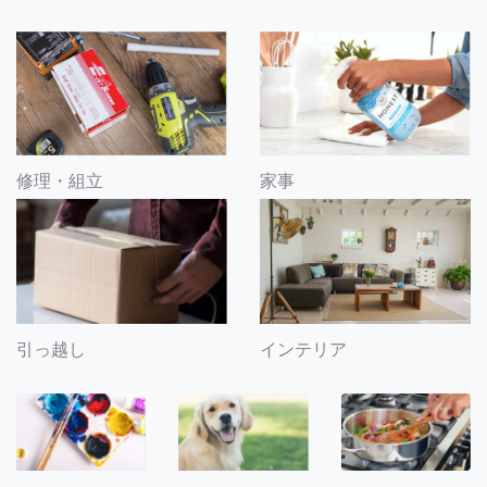
修理・組立
家事
引っ越し
インテリア