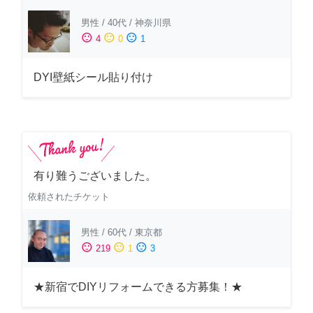
男性
/
40代
/
神奈川県
sentiment_satisfied
sentiment_neutral
sentiment_dissatisfied
4
0
1
DYI壁紙シール貼り付け
有り難うございました。
依頼されたチケット
男性
/
60代
/
東京都
sentiment_satisfied
sentiment_neutral
sentiment_dissatisfied
219
1
3
★新宿でDIYリフォームできる方募集！★