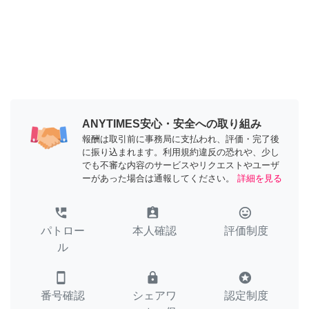
ANYTIMES安心・安全への取り組み
報酬は取引前に事務局に支払われ、評価・完了後
に振り込まれます。利用規約違反の恐れや、少し
でも不審な内容のサービスやリクエストやユーザ
ーがあった場合は通報してください。
詳細を見る
perm_phone_msg
assignment_ind
tag_faces
パトロー
本人確認
評価制度
ル
smartphone
lock
stars
番号確認
シェアワ
認定制度