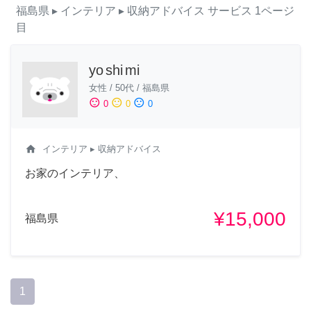
福島県
▸ インテリア
▸ 収納アドバイス
サービス
1ページ
目
yo shi mi
女性
/
50代
/
福島県
sentiment_satisfied
sentiment_neutral
sentiment_dissatisfied
0
0
0
home
インテリア
▸ 収納アドバイス
お家のインテリア、
¥15,000
福島県
1