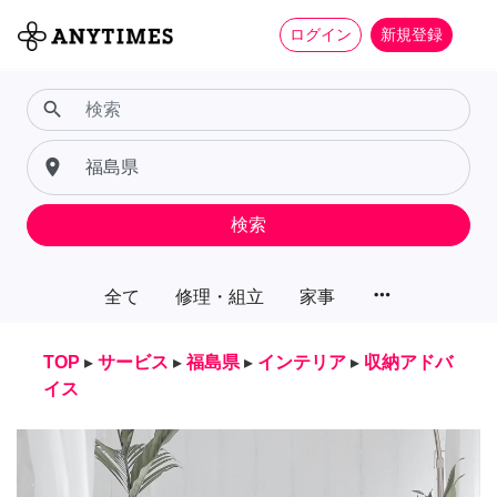
ログイン
新規登録
search
place
検索
more_horiz
全て
修理・組立
家事
TOP
▸
サービス
▸
福島県
▸
インテリア
▸
収納アドバ
イス