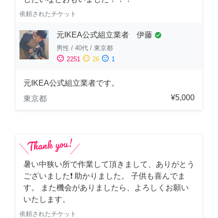
依頼されたチケット
元IKEA公式組立業者 伊藤
check_circle
男性
/
40代
/
東京都
sentiment_satisfied
sentiment_neutral
sentiment_dissatisfied
2251
26
1
元IKEA公式組立業者です。
¥5,000
東京都
暑い中狭い所で作業して頂きまして、ありがとう
ございました❗️ 助かりました。 子供も喜んでま
す。 また機会がありましたら、よろしくお願い
いたします。
依頼されたチケット