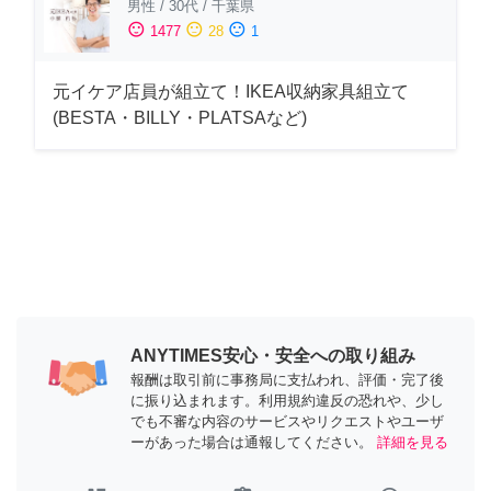
男性
/
30代
/
千葉県
sentiment_satisfied
sentiment_neutral
sentiment_dissatisfied
1477
28
1
元イケア店員が組立て！IKEA収納家具組立て
(BESTA・BILLY・PLATSAなど)
ANYTIMES安心・安全への取り組み
報酬は取引前に事務局に支払われ、評価・完了後
に振り込まれます。利用規約違反の恐れや、少し
でも不審な内容のサービスやリクエストやユーザ
ーがあった場合は通報してください。
詳細を見る