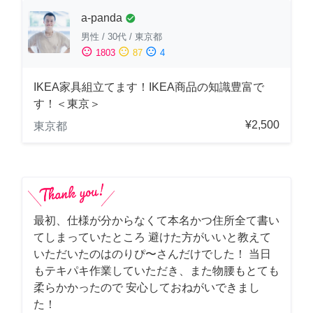
a-panda
check_circle
男性
/
30代
/
東京都
sentiment_satisfied
sentiment_neutral
sentiment_dissatisfied
1803
87
4
IKEA家具組立てます！IKEA商品の知識豊富で
す！＜東京＞
¥2,500
東京都
最初、仕様が分からなくて本名かつ住所全て書い
てしまっていたところ 避けた方がいいと教えて
いただいたのはのりぴ〜さんだけでした！ 当日
もテキパキ作業していただき、また物腰もとても
柔らかかったので 安心しておねがいできまし
た！