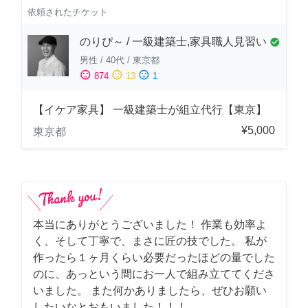
依頼されたチケット
のりぴ～ / 一級建築士,家具職人見習い
check_circle
男性
/
40代
/
東京都
sentiment_satisfied
sentiment_neutral
sentiment_dissatisfied
874
13
1
【イケア家具】 一級建築士が組立代行【東京】
¥5,000
東京都
本当にありがとうございました！ 作業も効率よ
く、そして丁寧で、まさに匠の技でした。 私が
作ったら１ヶ月くらい必要だったほどの量でした
のに、あっという間にお一人で組み立ててくださ
いました。 また何かありましたら、ぜひお願い
したいなとおもいました！！！