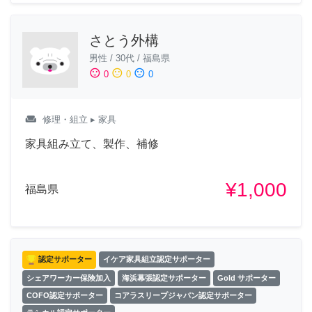
さとう外構
男性
/
30代
/
福島県
sentiment_satisfied
sentiment_neutral
sentiment_dissatisfied
0
0
0
weekend
修理・組立
▸ 家具
家具組み立て、製作、補修
¥1,000
福島県
認定サポーター
イケア家具組立認定サポーター
シェアワーカー保険加入
海浜幕張認定サポーター
Gold サポーター
COFO認定サポーター
コアラスリープジャパン認定サポーター