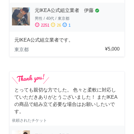
元IKEA公式組立業者 伊藤
check_circle
男性
/
40代
/
東京都
sentiment_satisfied
sentiment_neutral
sentiment_dissatisfied
2251
26
1
元IKEA公式組立業者です。
¥5,000
東京都
とっても親切な方でした。 色々と柔軟に対応し
ていただきありがとうございました！ またIKEA
の商品で組み立て必要な場合はお願いしたいで
す。
依頼されたチケット