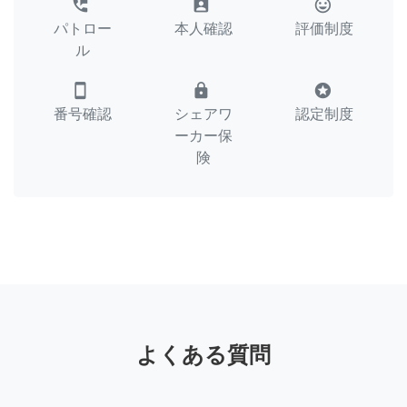
perm_phone_msg
assignment_ind
tag_faces
パトロー
本人確認
評価制度
ル
smartphone
lock
stars
番号確認
シェアワ
認定制度
ーカー保
険
よくある質問