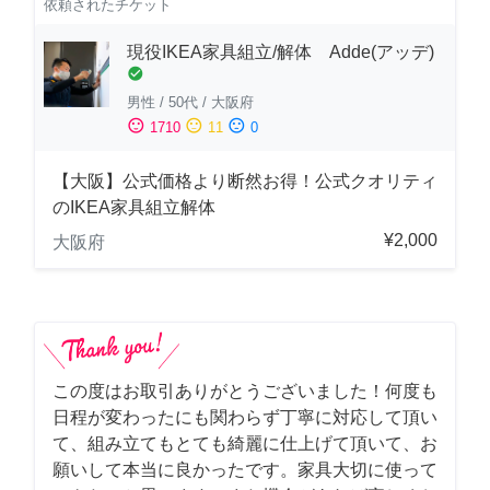
依頼されたチケット
現役IKEA家具組立/解体 Adde(アッデ)
check_circle
男性
/
50代
/
大阪府
sentiment_satisfied
sentiment_neutral
sentiment_dissatisfied
1710
11
0
【大阪】公式価格より断然お得！公式クオリティ
のIKEA家具組立解体
¥2,000
大阪府
この度はお取引ありがとうございました！何度も
日程が変わったにも関わらず丁寧に対応して頂い
て、組み立てもとても綺麗に仕上げて頂いて、お
願いして本当に良かったです。家具大切に使って