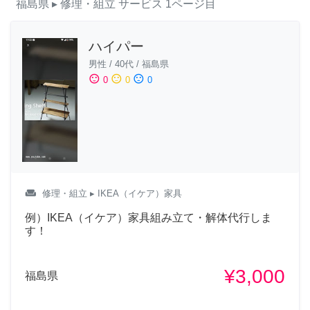
福島県
▸ 修理・組立
サービス
1ページ目
ハイパー
男性
/
40代
/
福島県
sentiment_satisfied
sentiment_neutral
sentiment_dissatisfied
0
0
0
weekend
修理・組立
▸ IKEA（イケア）家具
例）IKEA（イケア）家具組み立て・解体代行しま
す！
¥3,000
福島県