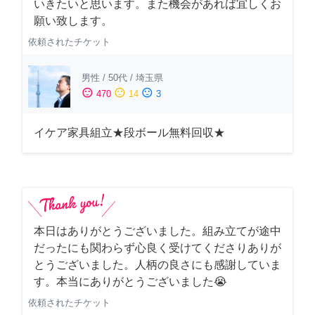
いきたいと思います。また機会があれば宜しくお
願い致します。
依頼されたチケット
男性
/
50代
/
埼玉県
sentiment_satisfied
sentiment_neutral
sentiment_dissatisfied
470
14
3
イケア家具組立★段ボール無料回収★
本日はありがとうございました。組み立てが途中
だったにも関わらず心良く受けてくださりありが
とうございました。人柄の良さにも感謝していま
す。本当にありがとうございました😭
依頼されたチケット