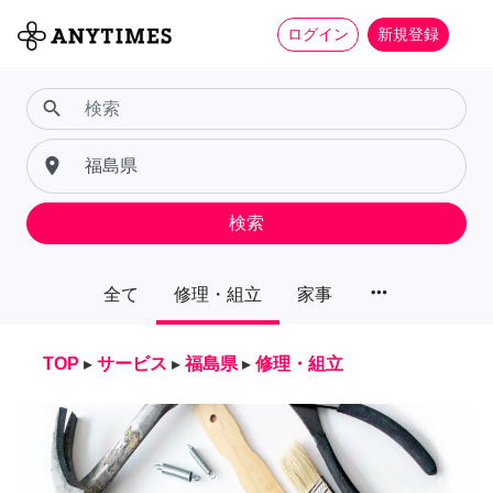
ログイン
新規登録
search
place
検索
more_horiz
全て
修理・組立
家事
TOP
▸
サービス
▸
福島県
▸
修理・組立