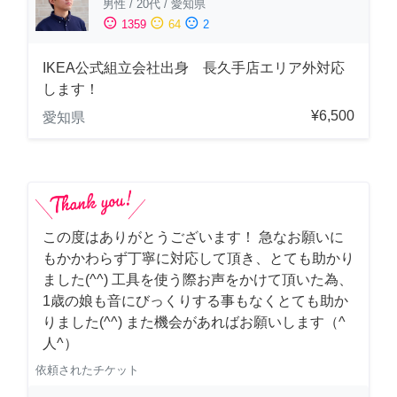
男性
/
20代
/
愛知県
sentiment_satisfied
sentiment_neutral
sentiment_dissatisfied
1359
64
2
IKEA公式組立会社出身 長久手店エリア外対応
します！
¥6,500
愛知県
この度はありがとうございます！ 急なお願いに
もかかわらず丁寧に対応して頂き、とても助かり
ました(^^) 工具を使う際お声をかけて頂いた為、
1歳の娘も音にびっくりする事もなくとても助か
りました(^^) また機会があればお願いします（^
人^）
依頼されたチケット