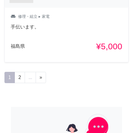
weekend
修理・組立
▸ 家電
手伝います。
¥5,000
福島県
1
2
...
»