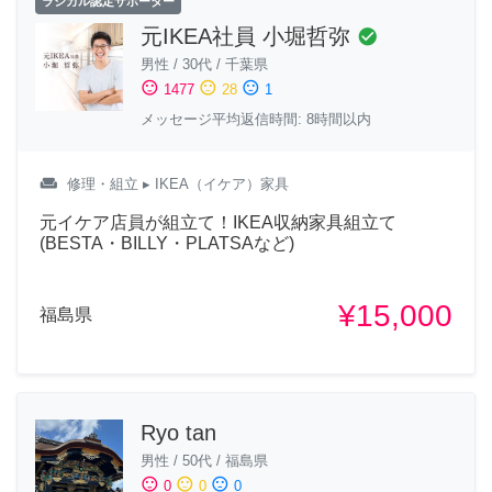
ラシカル認定サポーター
元IKEA社員 小堀哲弥
check_circle
男性
/
30代
/
千葉県
sentiment_satisfied
sentiment_neutral
sentiment_dissatisfied
1477
28
1
メッセージ平均返信時間: 8時間以内
weekend
修理・組立
▸ IKEA（イケア）家具
元イケア店員が組立て！IKEA収納家具組立て
(BESTA・BILLY・PLATSAなど)
¥15,000
福島県
Ryo tan
男性
/
50代
/
福島県
sentiment_satisfied
sentiment_neutral
sentiment_dissatisfied
0
0
0