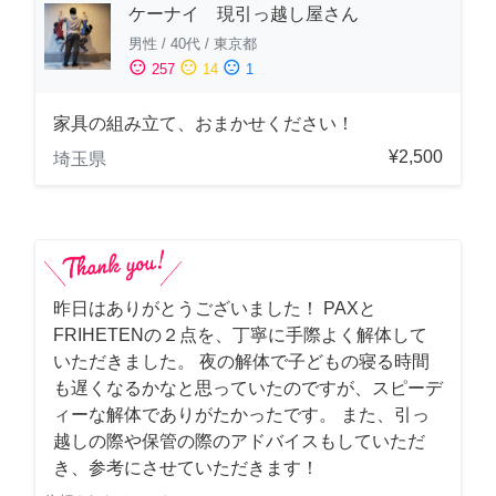
ケーナイ 現引っ越し屋さん
男性
/
40代
/
東京都
sentiment_satisfied
sentiment_neutral
sentiment_dissatisfied
257
14
1
家具の組み立て、おまかせください！
¥2,500
埼玉県
昨日はありがとうございました！ PAXと
FRIHETENの２点を、丁寧に手際よく解体して
いただきました。 夜の解体で子どもの寝る時間
も遅くなるかなと思っていたのですが、スピーデ
ィーな解体でありがたかったです。 また、引っ
越しの際や保管の際のアドバイスもしていただ
き、参考にさせていただきます！