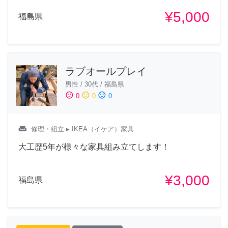
¥5,000
福島県
ラブオールプレイ
男性
/
30代
/
福島県
sentiment_satisfied
sentiment_neutral
sentiment_dissatisfied
0
0
0
weekend
修理・組立
▸ IKEA（イケア）家具
大工歴5年が様々な家具組み立てします！
¥3,000
福島県