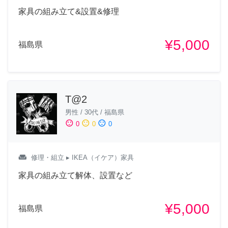
家具の組み立て&設置&修理
¥5,000
福島県
T@2
男性
/
30代
/
福島県
sentiment_satisfied
sentiment_neutral
sentiment_dissatisfied
0
0
0
weekend
修理・組立
▸ IKEA（イケア）家具
家具の組み立て解体、設置など
¥5,000
福島県