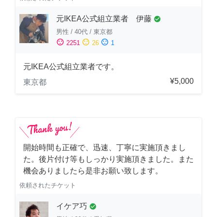
元IKEA公式組立業者 伊藤
check_circle
男性
/
40代
/
東京都
sentiment_satisfied
sentiment_neutral
sentiment_dissatisfied
2251
26
1
元IKEA公式組立業者です。
¥5,000
東京都
開始時間も正確で、迅速、丁寧に実施頂きまし
た。後片付け等もしっかり実施頂きました。また
機会ありましたら是非お願い致します。
依頼されたチケット
イケア巧
check_circle