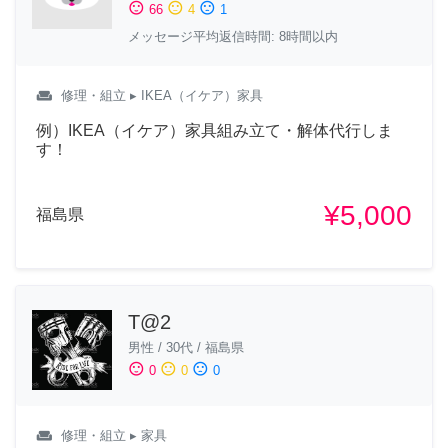
sentiment_satisfied
sentiment_neutral
sentiment_dissatisfied
66
4
1
メッセージ平均返信時間: 8時間以内
weekend
修理・組立
▸ IKEA（イケア）家具
例）IKEA（イケア）家具組み立て・解体代行しま
す！
¥5,000
福島県
T@2
男性
/
30代
/
福島県
sentiment_satisfied
sentiment_neutral
sentiment_dissatisfied
0
0
0
weekend
修理・組立
▸ 家具