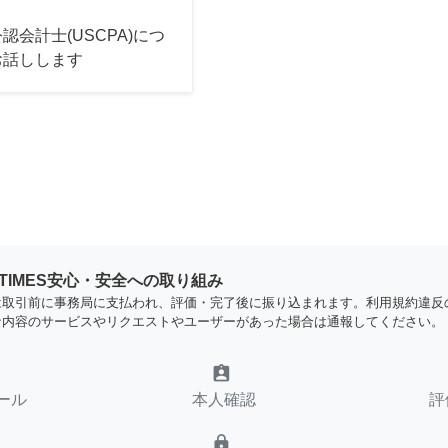
認会計士(USCPA)につ
お話しします
YTIMES安心・安全への取り組み
は取引前に事務局に支払われ、評価・完了後に振り込まれます。利用規約違反
な内容のサービスやリクエストやユーザーがあった場合は通報してください。
assignment_ind
ール
本人確認
評
lock