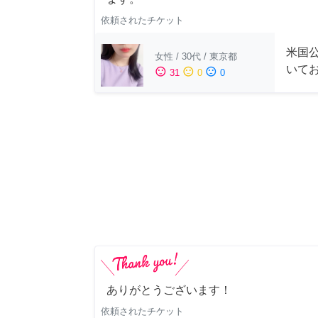
依頼されたチケット
米国公
女性
/
30代
/
東京都
いて
sentiment_satisfied
sentiment_neutral
sentiment_dissatisfied
31
0
0
ありがとうございます！
依頼されたチケット