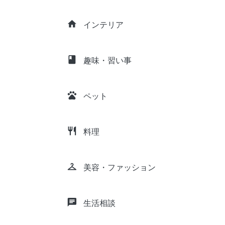
home
インテリア
class
趣味・習い事
pets
ペット
restaurant
料理
checkroom
美容・ファッション
chat
生活相談