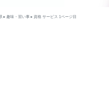
県
▸ 趣味・習い事
▸ 資格
サービス
1ページ目