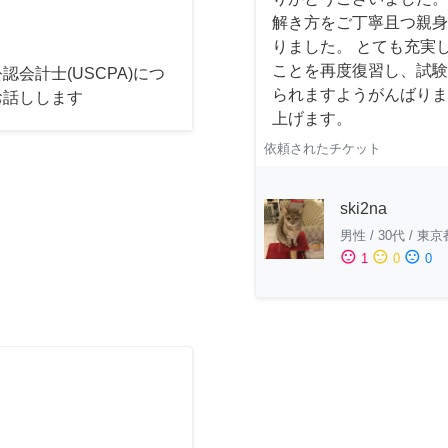
解き方をご丁寧且つ親身
りました。 とても充実
ことを再度復習し、試験
認会計士(USCPA)につ
られますようがんばりま
お話しします
上げます。
依頼されたチケット
ski2na
男性
/
30代
/
東京
sentiment_satisfied
sentiment_neutral
sentiment_dissatisfied
1
0
0