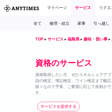
マイページ
サービス
リクエ
全て
修理・組立
家事
引っ越し
TOP
▸
サービス
▸
福島県
▸
趣味・習い事
▸
資格のサービス
資格取得したい方、ぜひスキルシェアアプリ
語の検定、簿記検定、ワイン検定まで幅広
様々なので予算、ご要望に応じて依頼がで
す。
サービスを提供する