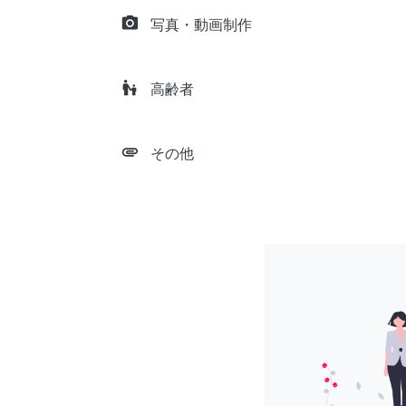
camera_alt
写真・動画制作
escalator_warning
高齢者
attachment
その他