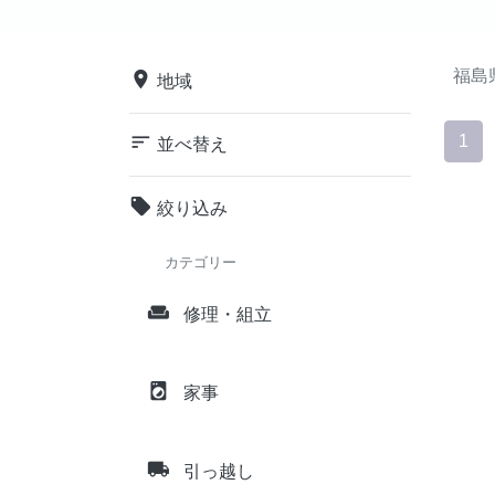
福島
place
地域
sort
1
並べ替え
local_offer
絞り込み
カテゴリー
weekend
修理・組立
local_laundry_service
家事
local_shipping
引っ越し