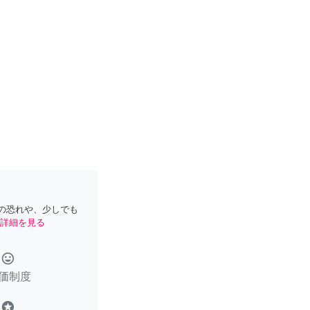
の恐れや、少しでも
詳細を見る
tag_faces
価制度
stars