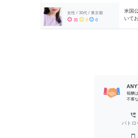
米国公
女性
/
30代
/
東京都
いて
sentiment_satisfied
sentiment_neutral
sentiment_dissatisfied
31
0
0
AN
報酬
不審
perm_phone_msg
パトロ
smartphone