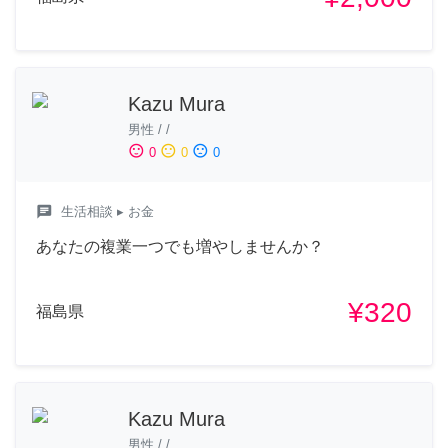
Kazu Mura
男性
/
/
sentiment_satisfied
sentiment_neutral
sentiment_dissatisfied
0
0
0
chat
生活相談
▸ お金
あなたの複業一つでも増やしませんか？
¥320
福島県
Kazu Mura
男性
/
/