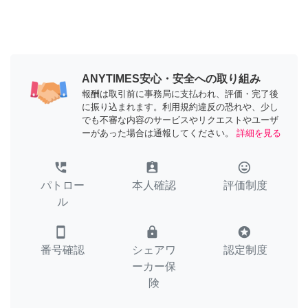
ANYTIMES安心・安全への取り組み
報酬は取引前に事務局に支払われ、評価・完了後
に振り込まれます。利用規約違反の恐れや、少し
でも不審な内容のサービスやリクエストやユーザ
ーがあった場合は通報してください。
詳細を見る
perm_phone_msg
assignment_ind
tag_faces
パトロー
本人確認
評価制度
ル
smartphone
lock
stars
番号確認
シェアワ
認定制度
ーカー保
険