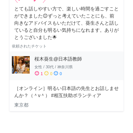
とても話しやすい方で、楽しい時間を過ごすこと
ができました😊ずっと考えていたことにも、前
向きなアドバイスもいただけて、葵生さんと話し
ていると自分も明るい気持ちになれます。ありが
とうございました🌟
依頼されたチケット
桜木葵生@日本語教師
女性
/
30代
/
神奈川県
sentiment_satisfied
sentiment_neutral
sentiment_dissatisfied
1
0
0
［オンライン］明るい日本語の先生とお話しませ
んか？（＾ν＾） #相互扶助ボランティア
東京都