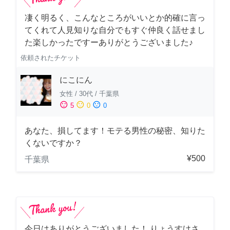
凄く明るく、こんなところがいいとか的確に言っ
てくれて人見知りな自分でもすぐ仲良く話せまし
た楽しかったですーありがとうございました♪
依頼されたチケット
にこにん
女性
/
30代
/
千葉県
sentiment_satisfied
sentiment_neutral
sentiment_dissatisfied
5
0
0
あなた、損してます！モテる男性の秘密、知りた
くないですか？
¥500
千葉県
今日はありがとうございました！ りょうすけさ