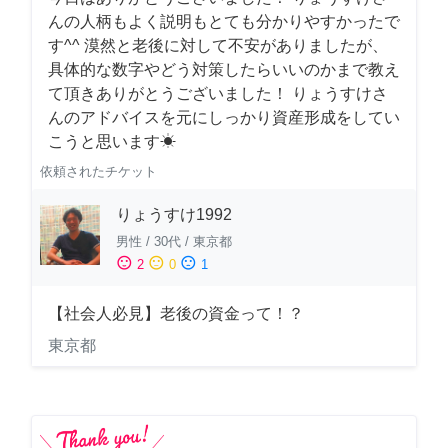
んの人柄もよく説明もとても分かりやすかったで
す^^ 漠然と老後に対して不安がありましたが、
具体的な数字やどう対策したらいいのかまで教え
て頂きありがとうございました！ りょうすけさ
んのアドバイスを元にしっかり資産形成をしてい
こうと思います☀︎
依頼されたチケット
りょうすけ1992
男性
/
30代
/
東京都
sentiment_satisfied
sentiment_neutral
sentiment_dissatisfied
2
0
1
【社会人必見】老後の資金って！？
東京都