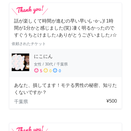
話が楽しくて時間が進むの早い早い(｡･о･｡)! 1時
間が1分かと感じました(笑) 凄く明るかったので
すぐうちとけました♪ありがとうございました♪☆
依頼されたチケット
にこにん
女性
/
30代
/
千葉県
sentiment_satisfied
sentiment_neutral
sentiment_dissatisfied
5
0
0
あなた、損してます！モテる男性の秘密、知りた
くないですか？
¥500
千葉県