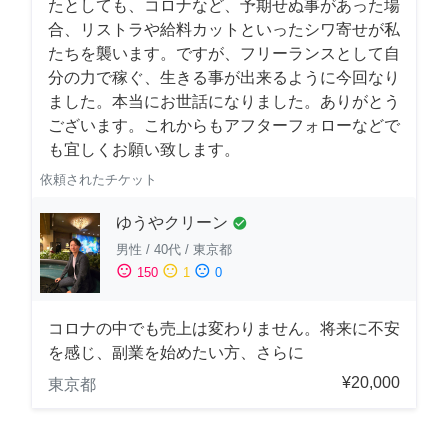
たとしても、コロナなど、予期せぬ事があった場
合、リストラや給料カットといったシワ寄せが私
たちを襲います。ですが、フリーランスとして自
分の力で稼ぐ、生きる事が出来るように今回なり
ました。本当にお世話になりました。ありがとう
ございます。これからもアフターフォローなどで
も宜しくお願い致します。
依頼されたチケット
ゆうやクリーン
check_circle
男性
/
40代
/
東京都
sentiment_satisfied
sentiment_neutral
sentiment_dissatisfied
150
1
0
コロナの中でも売上は変わりません。将来に不安
を感じ、副業を始めたい方、さらに
¥20,000
東京都