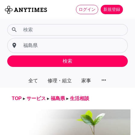
ログイン
新規登録
search
place
検索
more_horiz
全て
修理・組立
家事
TOP
▸
サービス
▸
福島県
▸
生活相談