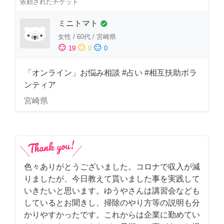
依頼されたチケット
ミニトマト
check_circle
女性
/
60代
/
宮崎県
sentiment_satisfied
sentiment_neutral
sentiment_dissatisfied
19
0
0
「オンライン」お悩み相談 #占い #相互扶助ボラ
ンティア
宮崎県
色々ありがとうございました。コロナで収入が減
りましたが、今日教えて貰いました事を実践して
いきたいと思います。ゆうやさんは講習会なども
しているとお聞きし、掃除のやり方等の説明も分
かりやすかったです。これからは企業に勤めてい