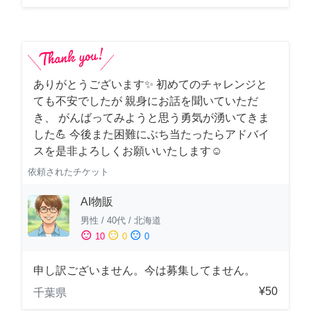
ありがとうございます✨ 初めてのチャレンジと
ても不安でしたが 親身にお話を聞いていただ
き、 がんばってみようと思う勇気が湧いてきま
した💪 今後また困難にぶち当たったらアドバイ
スを是非よろしくお願いいたします☺️
依頼されたチケット
AI物販
男性
/
40代
/
北海道
sentiment_satisfied
sentiment_neutral
sentiment_dissatisfied
10
0
0
申し訳ございません。今は募集してません。
¥50
千葉県