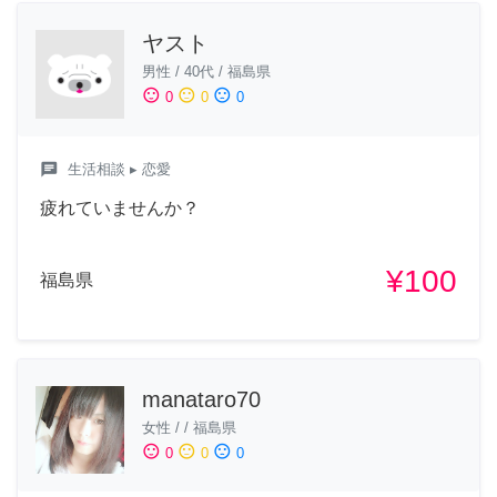
ヤスト
男性
/
40代
/
福島県
sentiment_satisfied
sentiment_neutral
sentiment_dissatisfied
0
0
0
chat
生活相談
▸ 恋愛
疲れていませんか？
¥100
福島県
manataro70
女性
/
/
福島県
sentiment_satisfied
sentiment_neutral
sentiment_dissatisfied
0
0
0