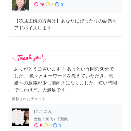
sentiment_satisfied
sentiment_neutral
sentiment_dissatisfied
76
3
0
【OL&主婦の方向け】あなたにぴったりの副業を
アドバイスします
ありがとうございます！ あっという間の30分で
した。 色々とキーワードを教えていただき、恋
愛への意識が少し前向きになりました。短い時間
でしたけど、大満足です。
依頼されたチケット
にこにん
女性
/
30代
/
千葉県
sentiment_satisfied
sentiment_neutral
sentiment_dissatisfied
5
0
0