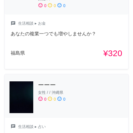
sentiment_satisfied
sentiment_neutral
sentiment_dissatisfied
0
0
0
chat
生活相談
▸ お金
あなたの複業一つでも増やしませんか？
¥320
福島県
ーーー
女性
/
/
沖縄県
sentiment_satisfied
sentiment_neutral
sentiment_dissatisfied
0
0
0
chat
生活相談
▸ 占い