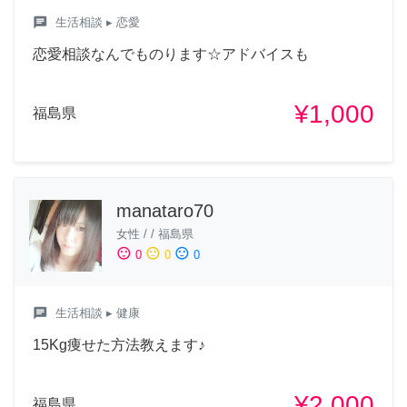
chat
生活相談
▸ 恋愛
恋愛相談なんでものります☆アドバイスも
¥1,000
福島県
manataro70
女性
/
/
福島県
sentiment_satisfied
sentiment_neutral
sentiment_dissatisfied
0
0
0
chat
生活相談
▸ 健康
15Kg痩せた方法教えます♪
¥2,000
福島県