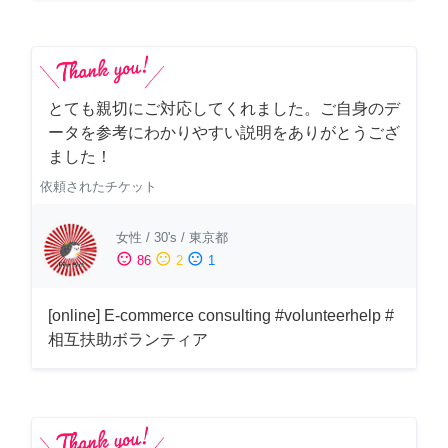
とても親切にご対応してくれました。ご自身のデ
ータを参考にわかりやすい説明をありがとうござ
ました！
依頼されたチケット
女性
/
30's
/
東京都
sentiment_satisfied
sentiment_neutral
sentiment_dissatisfied
86
2
1
[online] E-commerce consulting #volunteerhelp #
相互扶助ボランティア