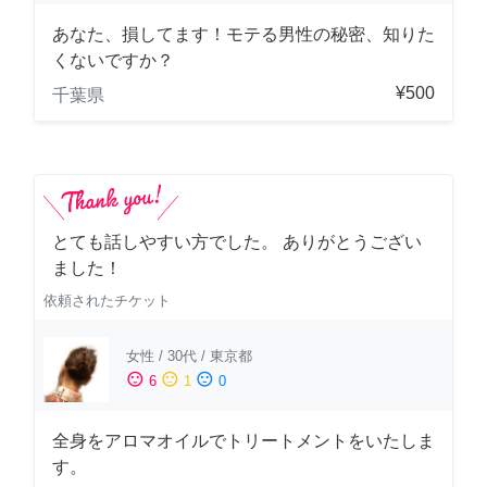
あなた、損してます！モテる男性の秘密、知りた
くないですか？
¥500
千葉県
とても話しやすい方でした。 ありがとうござい
ました！
依頼されたチケット
女性
/
30代
/
東京都
sentiment_satisfied
sentiment_neutral
sentiment_dissatisfied
6
1
0
全身をアロマオイルでトリートメントをいたしま
す。