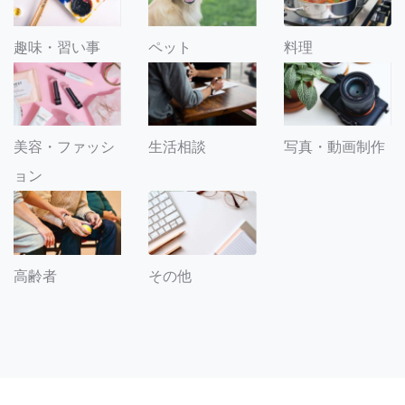
趣味・習い事
ペット
料理
美容・ファッシ
生活相談
写真・動画制作
ョン
その他
高齢者