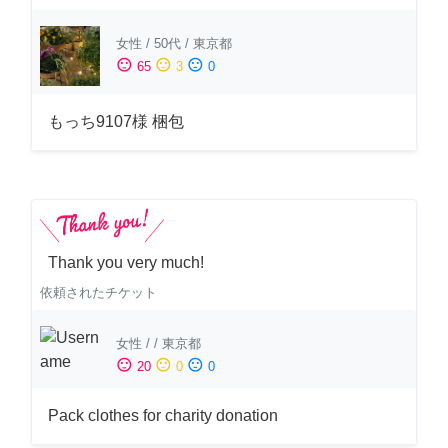
女性
/
50代
/
東京都
sentiment_satisfied
sentiment_neutral
sentiment_dissatisfied
65
3
0
もっち9107様 梱包
Thank you very much!
依頼されたチケット
女性
/
/
東京都
sentiment_satisfied
sentiment_neutral
sentiment_dissatisfied
20
0
0
Pack clothes for charity donation