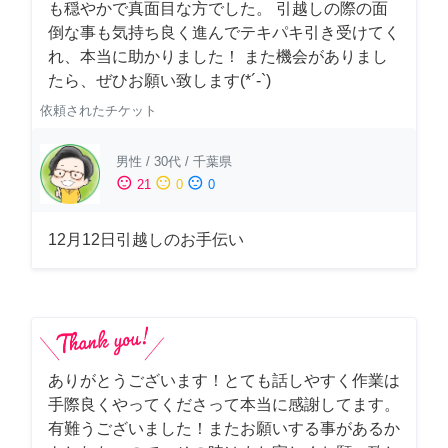
も穏やかで真面目な方でした。 引越しの際の面
倒な事も気持ち良く進んでテキパキ引き受けてく
れ、本当に助かりました！ また機会がありまし
たら、ぜひお願い致します(*´-`)
依頼されたチケット
男性
/
30代
/
千葉県
sentiment_satisfied
sentiment_neutral
sentiment_dissatisfied
21
0
0
12月12日引越しのお手伝い
ありがとうございます！とても話しやすく作業は
手際良くやってくださって本当に感謝してます。
有難うございました！またお願いする事があるか