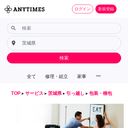
ログイン
新規登録
search
place
検索
more_horiz
全て
修理・組立
家事
TOP
▸
サービス
▸
茨城県
▸
引っ越し
▸
包装・梱包