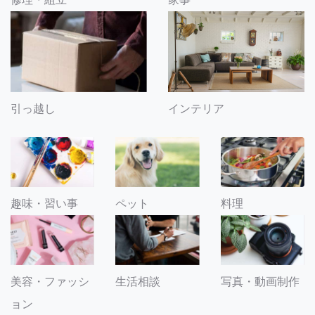
引っ越し
インテリア
趣味・習い事
ペット
料理
美容・ファッシ
生活相談
写真・動画制作
ョン