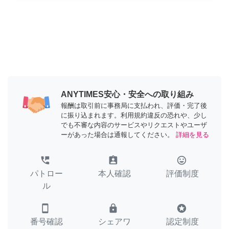
ANYTIMES安心・安全への取り組み
報酬は取引前に事務局に支払われ、評価・完了後
に振り込まれます。利用規約違反の恐れや、少し
でも不審な内容のサービスやリクエストやユーザ
ーがあった場合は通報してください。
詳細を見る
perm_phone_msg
assignment_ind
tag_faces
パトロー
本人確認
評価制度
ル
smartphone
lock
stars
番号確認
シェアワ
認定制度