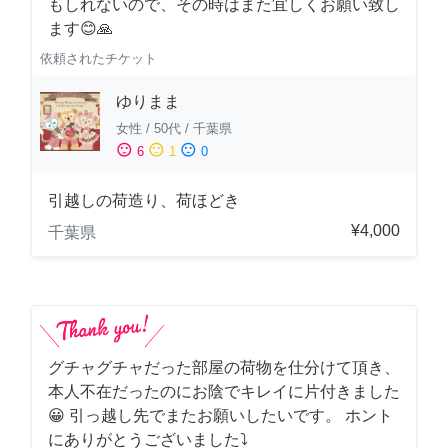
もしれないので、その時はまた宜しくお願い致し
ます😊🙏
依頼されたチケット
ゆりまま
女性
/
50代
/
千葉県
sentiment_satisfied
sentiment_neutral
sentiment_dissatisfied
6
1
0
引越しの荷造り、荷ほどき
¥4,000
千葉県
グチャグチャだった部屋の荷物を仕分けて頂き、
本人不在だったのにお陰でキレイに片付きました
😀 引っ越し先でまたお願いしたいです。 ホント
にありがとうございました⤵