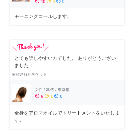
sentiment_satisfied
sentiment_neutral
sentiment_dissatisfied
10
0
0
モーニングコールします。
とても話しやすい方でした。 ありがとうござい
ました！
依頼されたチケット
女性
/
30代
/
東京都
sentiment_satisfied
sentiment_neutral
sentiment_dissatisfied
6
1
0
全身をアロマオイルでトリートメントをいたしま
す。