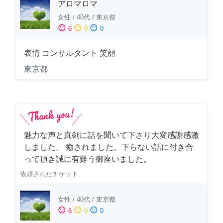
アロマロマ
女性
/
40代
/
東京都
sentiment_satisfied
sentiment_neutral
sentiment_dissatisfied
6
0
0
表情 コンサルタント 笑顔
東京都
魅力な声と真剣に話を聞いて下さり大変感謝感激
しました。 癒されました。下らない話に付き合
って頂き誠に有難う御座いました。
依頼されたチケット
女性
/
40代
/
東京都
sentiment_satisfied
sentiment_neutral
sentiment_dissatisfied
6
0
0