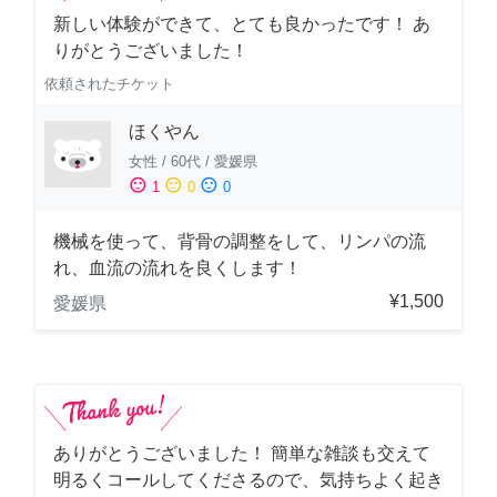
新しい体験ができて、とても良かったです！ あ
りがとうございました！
依頼されたチケット
ほくやん
女性
/
60代
/
愛媛県
sentiment_satisfied
sentiment_neutral
sentiment_dissatisfied
1
0
0
機械を使って、背骨の調整をして、リンパの流
れ、血流の流れを良くします！
¥1,500
愛媛県
ありがとうございました！ 簡単な雑談も交えて
明るくコールしてくださるので、気持ちよく起き