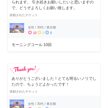
られます。 引き続きお願いしたいと思いますの
で、どうぞよろしくお願い致します。
依頼されたチケット
女性
/
30代
/
東京都
sentiment_satisfied
sentiment_neutral
sentiment_dissatisfied
10
0
0
モーニングコール 10回
ありがとうございました！とても明るいノリでし
たので、ちょうどよかったです！
依頼されたチケット
女性
/
30代
/
東京都