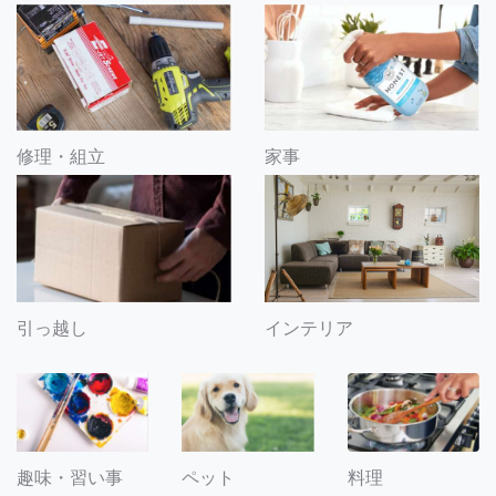
修理・組立
家事
引っ越し
インテリア
趣味・習い事
ペット
料理