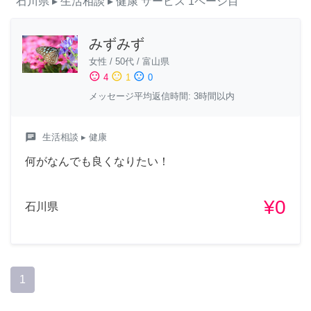
石川県
▸ 生活相談
▸ 健康
サービス
1ページ目
みずみず
女性
/
50代
/
富山県
sentiment_satisfied
sentiment_neutral
sentiment_dissatisfied
4
1
0
メッセージ平均返信時間: 3時間以内
chat
生活相談
▸ 健康
何がなんでも良くなりたい！
¥0
石川県
1