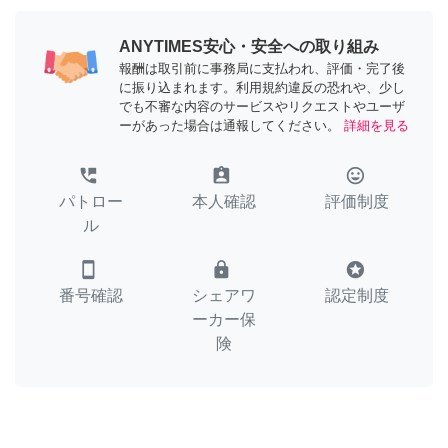
ANYTIMES安心・安全への取り組み
報酬は取引前に事務局に支払われ、評価・完了後
に振り込まれます。利用規約違反の恐れや、少し
でも不審な内容のサービスやリクエストやユーザ
ーがあった場合は通報してください。
詳細を見る
perm_phone_msg
assignment_ind
tag_faces
パトロー
本人確認
評価制度
ル
smartphone
lock
stars
番号確認
シェアワ
認定制度
ーカー保
険