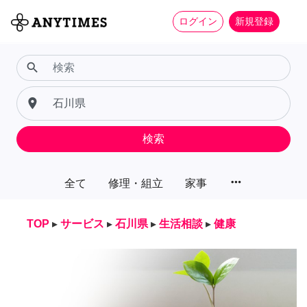
ログイン
新規登録
search
place
検索
more_horiz
全て
修理・組立
家事
TOP
▸
サービス
▸
石川県
▸
生活相談
▸
健康