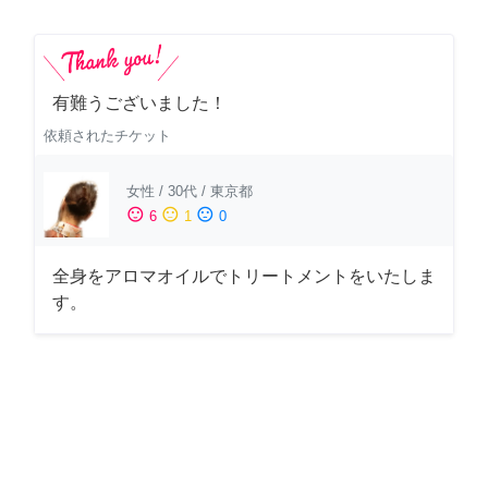
有難うございました！
依頼されたチケット
女性
/
30代
/
東京都
sentiment_satisfied
sentiment_neutral
sentiment_dissatisfied
6
1
0
全身をアロマオイルでトリートメントをいたしま
す。