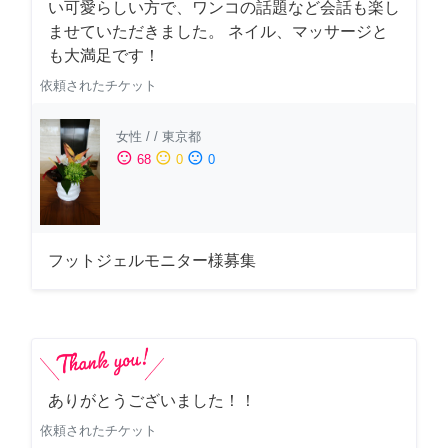
い可愛らしい方で、ワンコの話題など会話も楽し
ませていただきました。 ネイル、マッサージと
も大満足です！
依頼されたチケット
女性
/
/
東京都
sentiment_satisfied
sentiment_neutral
sentiment_dissatisfied
68
0
0
フットジェルモニター様募集
ありがとうございました！！
依頼されたチケット