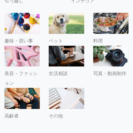
引っ越し
インテリア
趣味・習い事
ペット
料理
美容・ファッシ
生活相談
写真・動画制作
ョン
その他
高齢者