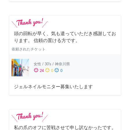
頭の回転が早く、気も遣っていただき感謝してお
ります。 信頼の置ける方です。
依頼されたチケット
女性
/
30's
/
神奈川県
sentiment_satisfied
sentiment_neutral
sentiment_dissatisfied
24
0
0
ジェルネイルモニター募集いたします
私の爪のオフに苦戦させて申し訳なかったです。