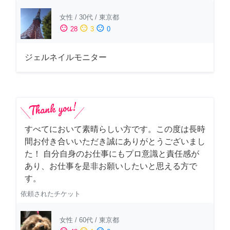
女性
/
30代
/
東京都
sentiment_satisfied
sentiment_neutral
sentiment_dissatisfied
28
3
0
ジェルネイルモニター
すべてにおいて素晴らしい方です。この度は長時
間お付き合いいただき誠にありがとうございまし
た！ 自分自身のお仕事にもプロ意識と責任感が
あり、お仕事を是非お願いしたいと思える方で
す。
依頼されたチケット
女性
/
60代
/
東京都