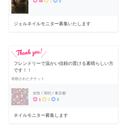
sentiment_satisfied
sentiment_neutral
sentiment_dissatisfied
48
1
0
ジェルネイルモニター募集いたします
フレンドリーで温かい信頼の置ける素晴らしい方
です！！
依頼されたチケット
女性
/
30代
/
東京都
sentiment_satisfied
sentiment_neutral
sentiment_dissatisfied
1
0
0
ネイルモニター募集します