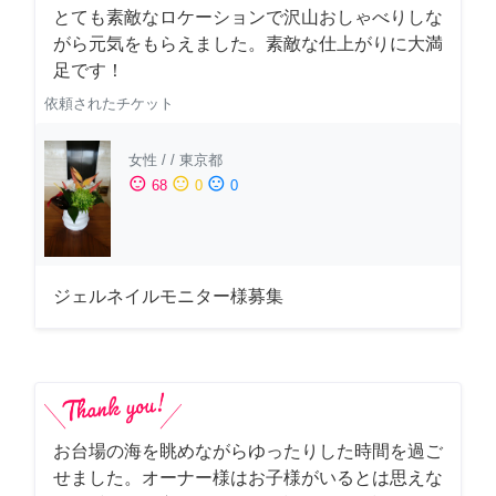
とても素敵なロケーションで沢山おしゃべりしな
がら元気をもらえました。素敵な仕上がりに大満
足です！
依頼されたチケット
女性
/
/
東京都
sentiment_satisfied
sentiment_neutral
sentiment_dissatisfied
68
0
0
ジェルネイルモニター様募集
お台場の海を眺めながらゆったりした時間を過ご
せました。オーナー様はお子様がいるとは思えな