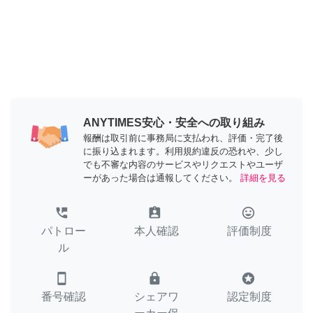
ANYTIMES安心・安全への取り組み
報酬は取引前に事務局に支払われ、評価・完了後
に振り込まれます。利用規約違反の恐れや、少し
でも不審な内容のサービスやリクエストやユーザ
ーがあった場合は通報してください。
詳細を見る
perm_phone_msg
assignment_ind
tag_faces
パトロー
本人確認
評価制度
ル
smartphone
lock
stars
番号確認
シェアワ
認定制度