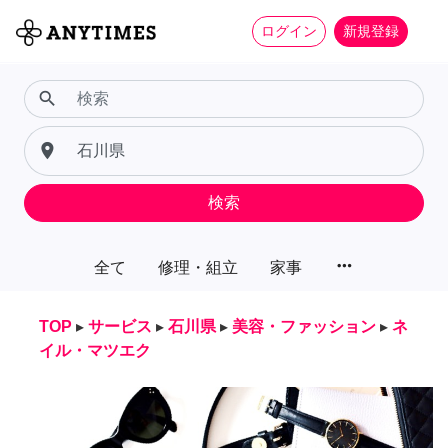
ログイン
新規登録
search
place
検索
more_horiz
全て
修理・組立
家事
TOP
▸
サービス
▸
石川県
▸
美容・ファッション
▸
ネ
イル・マツエク